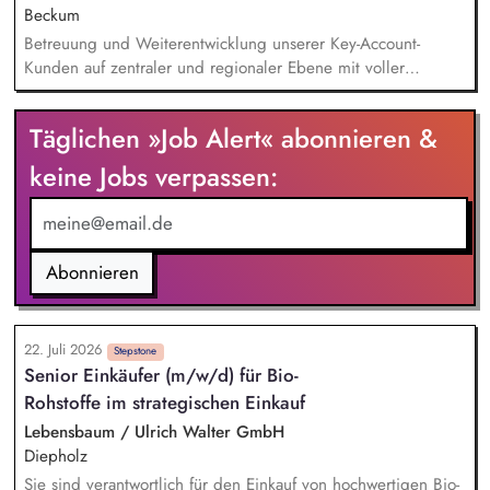
Beckum
Betreuung und Weiterentwicklung unserer Key-Account-
Kunden auf zentraler und regionaler Ebene mit voller
Umsatz-, Absatz- und Ertragsverantwortung. Entwicklung und
Umsetzung kundenindividueller Distributions- und
Täglichen »Job Alert« abonnieren &
Wachstumsstrategien sowie Identifikation neuer
Geschäftsfelder. Kontinuierliche Analyse von Markt- und
keine Jobs verpassen:
Wettbewerbsentwicklungen sowie Ableitung gezielter
Maßnahmen auch im Sinne des Category-Managements.
Umsetzung von Produkteinführungen und Promotions sowie
Erstellung von Angeboten und Aktionsvorschlägen.
Abonnieren
22. Juli 2026
Stepstone
Senior Einkäufer (m/w/d) für Bio-
Rohstoffe im strategischen Einkauf
Lebensbaum / Ulrich Walter GmbH
Diepholz
Sie sind verantwortlich für den Einkauf von hochwertigen Bio-