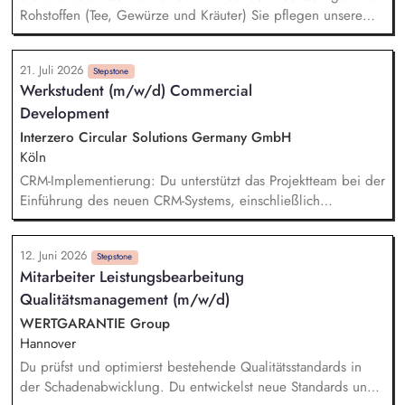
Rohstoffen (Tee, Gewürze und Kräuter) Sie pflegen unsere
Lieferantenbeziehungen und entwickeln diese strategisch
weiter Sie analysieren den Markt und bauen neue nachhaltige
21. Juli 2026
Beschaffungsquellen im Ursprung auf Die Umsetzung von
Stepstone
Werkstudent (m/w/d) Commercial
Verbesserungspotenzialen und Innovationen entlang der
Development
Lieferkette gehört zu Ihren Aufgaben Sie arbeiten eng mit
den Abteilungen Produktentwicklung, Qualitätswesen,
Interzero Circular Solutions Germany GmbH
Marketing und Vertrieb zusammen
Köln
CRM-Implementierung: Du unterstützt das Projektteam bei der
Einführung des neuen CRM-Systems, einschließlich
Datenpflege, Testing und Begleitung des Rollouts.
Tagesgeschäft Commercial Development: Du übernimmst
12. Juni 2026
operative Aufgaben im Tagesgeschäft, etwa die Pflege von
Stepstone
Mitarbeiter Leistungsbearbeitung
Dashboards, die Betreuung des Reklamationstools sowie die
Qualitätsmanagement (m/w/d)
Vorbereitung von Unterlagen für Board-Meetings.
Kommunikation & Vertriebsunterstützung: Du unterstützt die
WERTGARANTIE Group
Kommunikation mit internationalen Tradern, Kunden sowie
Hannover
Messekontakten und trägst so zur Vertriebsunterstützung bei.
Du prüfst und optimierst bestehende Qualitätsstandards in
Marketing: Du unterstützt bei der Pflege der IMS-Website
der Schadenabwicklung. Du entwickelst neue Standards und
sowie im Bereich Lead-Generierung und Mailing-Kampagnen.