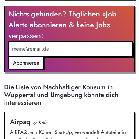
setzt sie um, um ein erstklassiges Servicelevel
sicherzustellen. Du baust aussagekräftige Qualitätskennzahlen
Nichts gefunden? Täglichen »Job
auf, behältst sie im Blick und entwickelst sie kontinuierlich
weiter. Du konzipierst und führst Schulungen für
Alert« abonnieren & keine Jobs
Mitarbeitende durch. Du verbesserst Prozesse proaktiv, indem
verpassen:
du Feedback und Qualitätsdaten strukturiert analysierst.
Abonnieren
Die Liste von Nachhaltiger Konsum in
Wuppertal und Umgebung könnte dich
interessieren
Airpaq
// Köln
AIRPAQ, ein Kölner Start-Up, verwandelt Autoteile in