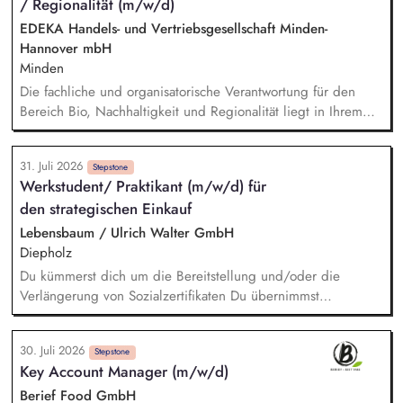
/ Regionalität (m/w/d)
EDEKA Handels- und Vertriebsgesellschaft Minden-
Hannover mbH
Minden
Die fachliche und organisatorische Verantwortung für den
Bereich Bio, Nachhaltigkeit und Regionalität liegt in Ihrem
Aufgabenbereich. Neue Ideen bringen Sie aktiv ein,
gestalten Veränderungen kreativ mit und treiben die
31. Juli 2026
strategische Weiterentwicklung des Bereichs mit analytischem
Stepstone
Werkstudent/ Praktikant (m/w/d) für
Denken voran. Sortiments- und Nachhaltigkeitsstrategien
den strategischen Einkauf
entwickeln Sie weiter und setzen Impulse für ein
zukunftsfähiges Angebot und stellen dabei sicher, dass
Lebensbaum / Ulrich Walter GmbH
relevante Qualitäts-, Nachhaltigkeits- und
Diepholz
Zertifizierungsanforderungen berücksichtigt werden. Sie
Du kümmerst dich um die Bereitstellung und/oder die
analysieren Markt-, Kunden- und Sortimentsentwicklungen und
Verlängerung von Sozialzertifikaten Du übernimmst
leiten daraus konkrete Maßnahmen ab. Potenziale für
verschiedene Recherchetätigkeiten Du hilfst bei der
nachhaltige, regionale und biologische Sortimente
Angebotserstellung und kümmerst dich um das
identifizieren Sie und begleiten deren Umsetzung.
30. Juli 2026
Stammdatenmanagement Du unterstützt uns bei den
Stepstone
Key Account Manager (m/w/d)
Vorbereitungen für Audits Du kümmerst dich um das
Informations- und Datenmanagement im Bereich Einkauf
Berief Food GmbH