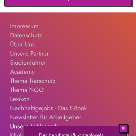
Mitarbeitende durch. Du verbesserst Prozesse proaktiv, indem
du Feedback und Qualitätsdaten strukturiert analysierst.
Impressum
Datenschutz
Über Uns
Unsere Partner
Studienführer
Academy
Thema Tierschutz
Thema NGO
Lexikon
NachhaltigeJobs - Das E-Book
Newsletter für Arbeitgeber
Unsere Jobboards
KIJobs.de
Der berühmte (& kostenlose!)