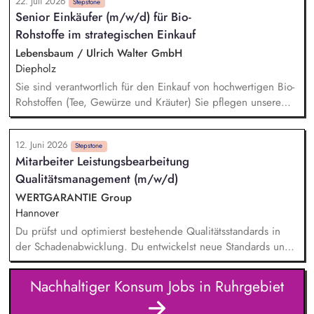
22. Juli 2026
Wachstumsstrategien sowie Identifikation neuer
Stepstone
Senior Einkäufer (m/w/d) für Bio-
Geschäftsfelder. Kontinuierliche Analyse von Markt- und
Rohstoffe im strategischen Einkauf
Wettbewerbsentwicklungen sowie Ableitung gezielter
Maßnahmen auch im Sinne des Category-Managements.
Lebensbaum / Ulrich Walter GmbH
Umsetzung von Produkteinführungen und Promotions sowie
Diepholz
Erstellung von Angeboten und Aktionsvorschlägen.
Sie sind verantwortlich für den Einkauf von hochwertigen Bio-
Rohstoffen (Tee, Gewürze und Kräuter) Sie pflegen unsere
Lieferantenbeziehungen und entwickeln diese strategisch
weiter Sie analysieren den Markt und bauen neue nachhaltige
12. Juni 2026
Beschaffungsquellen im Ursprung auf Die Umsetzung von
Stepstone
Mitarbeiter Leistungsbearbeitung
Verbesserungspotenzialen und Innovationen entlang der
Qualitätsmanagement (m/w/d)
Lieferkette gehört zu Ihren Aufgaben Sie arbeiten eng mit
den Abteilungen Produktentwicklung, Qualitätswesen,
WERTGARANTIE Group
Marketing und Vertrieb zusammen
Hannover
Du prüfst und optimierst bestehende Qualitätsstandards in
der Schadenabwicklung. Du entwickelst neue Standards und
setzt sie um, um ein erstklassiges Servicelevel
sicherzustellen. Du baust aussagekräftige Qualitätskennzahlen
Nachhaltiger Konsum Jobs in Ruhrgebiet
auf, behältst sie im Blick und entwickelst sie kontinuierlich
weiter. Du konzipierst und führst Schulungen für