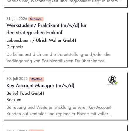
Bereich Bio, Nachhaltigkeit und Regionalität liegt in Ihrem
Aufgabenbereich. Neue Ideen bringen Sie aktiv ein,
gestalten Veränderungen kreativ mit und treiben die
31. Juli 2026
strategische Weiterentwicklung des Bereichs mit analytischem
Stepstone
Werkstudent/ Praktikant (m/w/d) für
Denken voran. Sortiments- und Nachhaltigkeitsstrategien
den strategischen Einkauf
entwickeln Sie weiter und setzen Impulse für ein
zukunftsfähiges Angebot und stellen dabei sicher, dass
Lebensbaum / Ulrich Walter GmbH
relevante Qualitäts-, Nachhaltigkeits- und
Diepholz
Zertifizierungsanforderungen berücksichtigt werden. Sie
Du kümmerst dich um die Bereitstellung und/oder die
analysieren Markt-, Kunden- und Sortimentsentwicklungen und
Verlängerung von Sozialzertifikaten Du übernimmst
leiten daraus konkrete Maßnahmen ab. Potenziale für
verschiedene Recherchetätigkeiten Du hilfst bei der
nachhaltige, regionale und biologische Sortimente
Angebotserstellung und kümmerst dich um das
identifizieren Sie und begleiten deren Umsetzung.
30. Juli 2026
Stammdatenmanagement Du unterstützt uns bei den
Stepstone
Key Account Manager (m/w/d)
Vorbereitungen für Audits Du kümmerst dich um das
Informations- und Datenmanagement im Bereich Einkauf
Berief Food GmbH
Beckum
Betreuung und Weiterentwicklung unserer Key-Account-
Kunden auf zentraler und regionaler Ebene mit voller
Umsatz-, Absatz- und Ertragsverantwortung. Entwicklung und
Umsetzung kundenindividueller Distributions- und