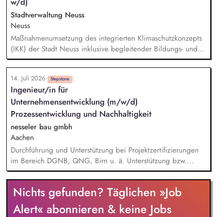
w/d)
Stadtverwaltung Neuss
Neuss
Maßnahmenumsetzung des integrierten Klimaschutzkonzepts
(IKK) der Stadt Neuss inklusive begleitender Bildungs- und
Öffentlichkeitsarbeit sowie Fortschreibung des IKK.
Monitoring und Berichterstattung zu den ca. 60 städtischen
14. Juli 2026
PV-Anlagen sowie Planung weiterer Anlageninstallationen.
Stepstone
Ingenieur/in für
Prüfung, Planung und Umsetzung von Modellen zu Energy-
Unternehmensentwicklung (m/w/d)
Sharing und/oder Strombilanzkreismodellen. Eigenständige
Fördermittelakquise und Durchführung von Förderprojekten
Prozessentwicklung und Nachhaltigkeit
in den Bereichen regenerative Energien sowie
nesseler bau gmbh
energiesparendes Bauen und Sanieren.
Aachen
Durchführung und Unterstützung bei Projektzertifizierungen
im Bereich DGNB, QNG, Birn u. ä. Unterstützung bzw.
Durchführung von Lebenszyklusanalysen von Planungs- und
Bauprojekten. Beratung der Fachbereiche hinsichtlich der
Nichts gefunden? Täglichen »Job
Nachhaltigkeit in verschiedenen Projektphasen. Entwickeln
von Ansätzen zur Verbesserung / Optimierung der
Alert« abonnieren & keine Jobs
Nachhaltigkeit der Unternehmensgruppe unter