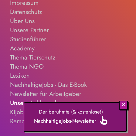
Impressum
Datenschutz
Über Uns
Unsere Partner
Studienführer
Academy
Thema Tierschutz
Thema NGO
Lexikon
NachhaltigeJobs - Das E-Book
Newsletter für Arbeitgeber
Unsere Jobboards
KIJobs.de
Der berühmte (& kostenlose!)
RemoteJobs.de
NachhaltigeJobs-Newsletter