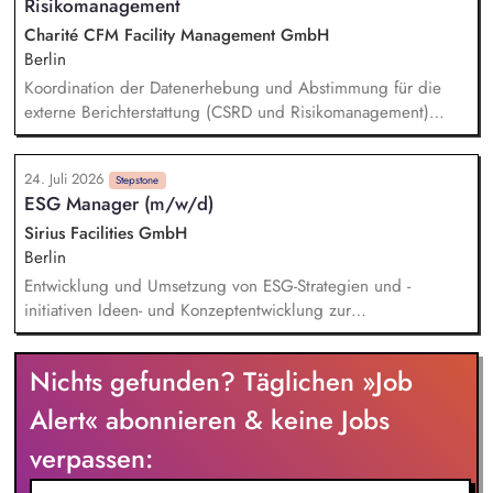
Risikomanagement
Charité CFM Facility Management GmbH
Berlin
Koordination der Datenerhebung und Abstimmung für die
externe Berichterstattung (CSRD und Risikomanagement)
Steuerung des Gesamtprozesses der externen
Berichterstattung Sicherstellung einer fristgerechten und
24. Juli 2026
qualitativ hochwertigen Umsetzung in Zusammenarbeit mit
Stepstone
ESG Manager (m/w/d)
den beteiligten Fachbereichen Entwicklung & Einführung des
Berichtssystem CSRD und Risikomanagement Analysieren
Sirius Facilities GmbH
regulatorischer Nachhaltigkeitsanforderungen für CSRD sowie
Berlin
entsprechende gesetzliche Risikomanagement
Entwicklung und Umsetzung von ESG-Strategien und -
Berichtspflichten Aufbau und Weiterentwicklung von internen
initiativen Ideen- und Konzeptentwicklung zur
Kontrollsystemen (IKS)
Dekarbonisierung der Gewerbeparks Budgetierung konkreter
Nachhaltigkeitsmaßnahmen und Bewertung des CRREM-
Nichts gefunden? Täglichen »Job
Pfades Machbarkeitsstudien und technische Vorprüfung für
PV-, LED- und Heizungsprojekte Unterstützung bei der
Alert« abonnieren & keine Jobs
Gebäudezertifizierung nach gängigen
verpassen:
Nachhaltigkeitsstandards Erstellung von Reports und
Präsentationen für interne und externe Stakeholder