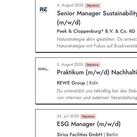
responsible for the functional managemen
4. August 2026
landscapes, including SAP MM/BW, CO₂ 
Stepstone
Senior Manager Sustainabilit
and Sedex, ensuring that sustainability-r
and readily available for use. You will 
(m/w/d)
international sustainability activities i
Peek & Cloppenburg* B.V. & Co. KG
the implementation status of sustainabili
Naturstrategie aktiv gestalten: Du entwic
Naturstrategie mit Fokus auf Biodiversi
Unternehmensgruppe auf natürliche Öko
Chancen analysieren: Du identifizierst
3. August 2026
Risiken und Abhängigkeiten entlang uns
Stepstone
Praktikum (m/w/d) Nachhalti
daraus wirksame Maßnahmen ab. Ziele und
Messgrößen und Maßnahmenpläne und se
REWE Group
|
Köln
relevanten Fachbereichen erfolgreich u
Du unterstützt uns tatkräftig bei der S
von internen und externen Veranstaltun
Durchführung von Projekten im Kontext 
Nachhaltigkeitsberichtserstattung. Mit
24. Juli 2026
Nachhaltigkeitsprojekten (z.B. durch die
Stepstone
ESG Manager (m/w/d)
Projektdokumentationen und Analysen s
interner Termine).
Sirius Facilities GmbH
|
Berlin