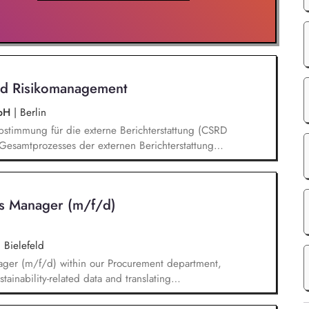
nd Risikomanagement
mbH
|
Berlin
stimmung für die externe Berichterstattung (CSRD
esamtprozesses der externen Berichterstattung
 qualitativ hochwertigen Umsetzung in
chbereichen Entwicklung & Einführung des
ent Analysieren regulatorischer
ics Manager (m/f/d)
 sowie entsprechende gesetzliche
fbau und Weiterentwicklung von internen
|
Bielefeld
nager (m/f/d) within our Procurement department,
ainability-related data and translating
stem, and reporting solutions. You will be