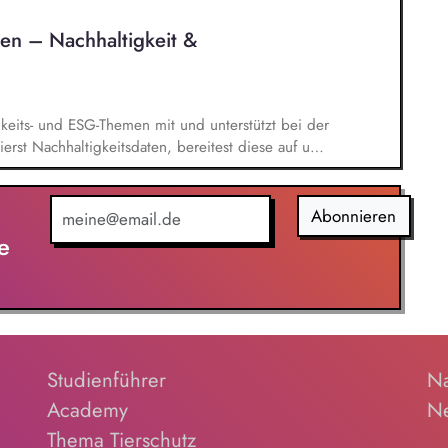
, Soziale Nachhaltigkeit,
en – Nachhaltigkeit &
n die Erstellung des Nachhaltigkeitsberichts und
n (insb. CO2-Bilanz) eingebunden.
gkeits- und ESG-Themen mit und unterstützt bei der
rst Nachhaltigkeitsdaten, bereitest diese auf und
um Konzernreporting. Du erstellst aussagekräftige
 Du wirkst bei der Einführung einer modernen
gitalisierung unseres Nachhaltigkeitsreportings mit.
Abonnieren
e
Studienführer
Na
Academy
Ne
Thema Tierschutz