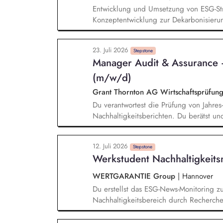
Entwicklung und Umsetzung von ESG-Stra
Konzeptentwicklung zur Dekarbonisieru
Nachhaltigkeitsmaßnahmen und Bewertu
technische Vorprüfung für PV-, LED- un
23. Juli 2026
Gebäudezertifizierung nach gängigen Na
Stepstone
Manager Audit & Assurance 
und Präsentationen für interne und exte
(m/w/d)
Grant Thornton AG Wirtschaftsprüfung
Du verantwortest die Prüfung von Jahre
Nachhaltigkeitsberichten. Du berätst und 
ausgerichtete Mandantschaft bei der Im
von Nachhaltigkeitsberichten. Du veran
12. Juli 2026
Schwerpunkt Nachhaltigkeit. Du bringst 
Stepstone
Werkstudent Nachhaltigkei
(GT-)Gremien ein.
WERTGARANTIE Group
|
Hannover
Du erstellst das ESG-News-Monitoring 
Nachhaltigkeitsbereich durch Recherche
der Planung und Umsetzung von aktuell
Unternehmensebene. Du übernimmst Aufg