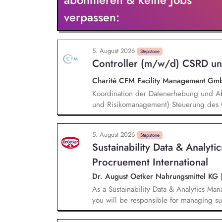
verpassen:
5. August 2026
Stepstone
Controller (m/w/d) CSRD u
Charité CFM Facility Management G
Koordination der Datenerhebung und Ab
und Risikomanagement) Steuerung des G
Sicherstellung einer fristgerechten und
Zusammenarbeit mit den beteiligten Fa
5. August 2026
Berichtssystem CSRD und Risikomanagem
Stepstone
Sustainability Data & Analyt
Nachhaltigkeitsanforderungen für CSRD
Risikomanagement Berichtspflichten Au
Procruement International
Kontrollsystemen (IKS)
Dr. August Oetker Nahrungsmittel KG
As a Sustainability Data & Analytics Ma
you will be responsible for managing sust
sustainability requirements into data, sy