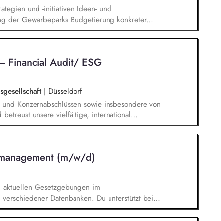
tegien und -initiativen Ideen- und
ng der Gewerbeparks Budgetierung konkreter
ng des CRREM-Pfades Machbarkeitsstudien und
d Heizungsprojekte Unterstützung bei der
chhaltigkeitsstandards Erstellung von Reports
– Financial Audit/ ESG
rne Stakeholder
sgesellschaft
|
Düsseldorf
s- und Konzernabschlüssen sowie insbesondere von
betreust unsere vielfältige, international
plementierung von Prozessen und der Erstellung
twortest prüfungsnahe Beratungsprojekte mit dem
Dein Fachwissen in nationalen und internationalen
tsmanagement (m/w/d)
zu aktuellen Gesetzgebungen im
 verschiedener Datenbanken. Du unterstützt bei
en Nachhaltigkeitsprojekten und -Maßnahmen auf
aben in unseren vielfältigen Themenfeldern,