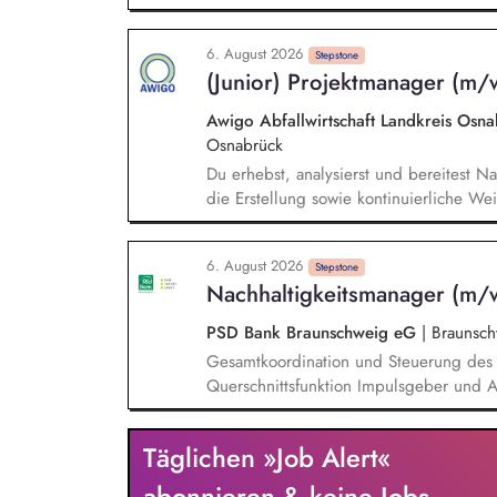
Umsetzung gesetzlicher und regulatorisc
Sicherstellung der Erfüllung von Repor
6. August 2026
Kommunikation mit Nachhaltigkeitsrati
Stepstone
(Junior) Projektmanager (m/
Handlungsmaßnahmen. Analyse und Repo
zur Berechnung von CO2-Emissionen in 
Awigo Abfallwirtschaft Landkreis Os
Osnabrück
Du erhebst, analysierst und bereitest Na
die Erstellung sowie kontinuierliche We
nach anerkannten Berichtsstandards (z.
Weiterentwicklung unseres Corporate Car
6. August 2026
gemeinsam mit dem Team Maßnahmen zur
Stepstone
Nachhaltigkeitsmanager (m/
ökologische Nachhaltigkeitskennzahlen,
deren Umsetzung sowie Erfolgskontrolle.
PSD Bank Braunschweig eG
|
Braunsch
Projektmanagement bei unseren Projekte
Gesamtkoordination und Steuerung des 
Batteriespeicher und weiteren Zukunftst
Querschnittsfunktion Impulsgeber und A
Fachbereiche Beratung und Unterstützun
geschäftspolitischen Entscheidungen Koo
Täglichen »Job Alert«
inkl. Planung, Umsetzung und Monitori
aktive Gestaltung des Transformationswe
abonnieren & keine Jobs