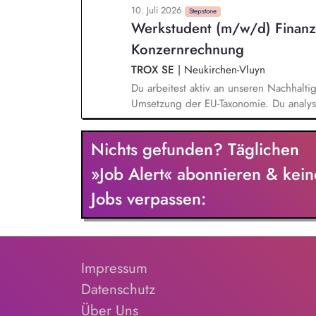
10. Juli 2026
u.a. Kreislaufwirtschaft, Aktive Mobilität
Stepstone
Werkstudent (m/w/d) Finanz
Nachhaltigkeitskommunikation. Du bist i
die Erhebung entsprechender Kennzahle
Konzernrechnung
TROX SE
|
Neukirchen-Vluyn
Du arbeitest aktiv an unseren Nachhalti
Umsetzung der EU-Taxonomie. Du analysie
leistest damit einen wichtigen Beitrag z
Präsentationen für das Finanzreporting.
Nichts gefunden? Täglichen
Business-Intelligence-Lösung (BI) zur Di
»Job Alert« abonnieren & kein
Jobs verpassen:
Impressum
Datenschutz
Über Uns