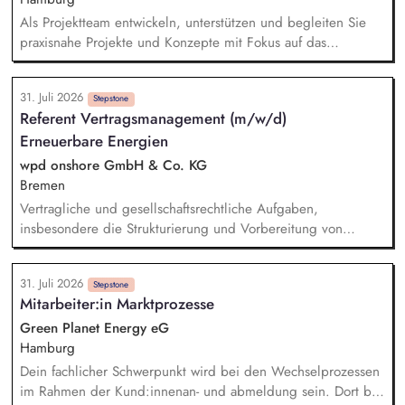
Als Projektteam entwickeln, unterstützen und begleiten Sie
praxisnahe Projekte und Konzepte mit Fokus auf das
Betriebliche und Schulische Mobilitätsmanagement.
konzipieren und erstellen Sie Informationsmaterialien für
31. Juli 2026
Unternehmen und Schulen zur Förderung einer nachhaltigen
Stepstone
Referent Vertragsmanagement (m/w/d)
Mobilität und beraten Einrichtungen bei der Einführung und
Erneuerbare Energien
Umsetzung von Maßnahmen des Mobilitätsmanagements.
organisieren und moderieren Sie Netzwerkveranstaltungen,
wpd onshore GmbH & Co. KG
die Akteure der Region zusammenbringen und ihre
Bremen
Zusammenarbeit fördern. identifizieren und akquirieren Sie
Vertragliche und gesellschaftsrechtliche Aufgaben,
mögliche weitere Finanz- und Fördermittel für Projekte im
insbesondere die Strukturierung und Vorbereitung von
Kontext des Schulischen und Betrieblichen
Verträgen Begleitung von Gesellschaftsgründungen sowie
Mobilitätsmanagements.
Erstellung gesellschaftsrechtlicher Unterlagen und
31. Juli 2026
Vertragszusammenfassungen Verwaltung und Pflege von
Stepstone
Mitarbeiter:in Marktprozesse
Datenbanken Abteilungsorganisatorische Aufgaben und
allgemeine Bürotätigkeiten Organisation von
Green Planet Energy eG
Gesellschafterversammlungen und Kommunikation mit
Hamburg
internen und externen Projektpartnern/Ansprechpartnern
Dein fachlicher Schwerpunkt wird bei den Wechselprozessen
im Rahmen der Kund:innenan- und abmeldung sein. Dort bist