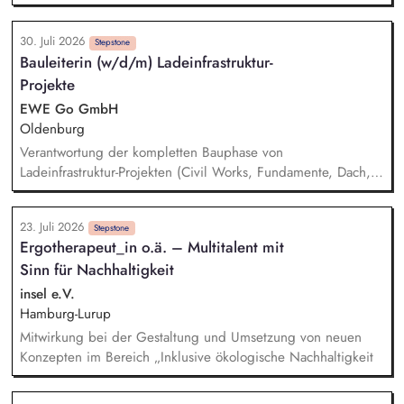
du für die eigenverantwortliche Bearbeitung aller anfallenden
Aufgaben zuständig. Im Austausch mit Marktpartnern, den
30. Juli 2026
Kund:innen und angrenzenden Fachbereichen klärst du
Stepstone
Bauleiterin (w/d/m) Ladeinfrastruktur-
offene Fragen und findest gemeinsam Lösungen. Du bist der
Projekte
Second-Level-Support für den Kundenservice und
Geschäftskundenvertrieb.
EWE Go GmbH
Oldenburg
Verantwortung der kompletten Bauphase von
Ladeinfrastruktur-Projekten (Civil Works, Fundamente, Dach,
Gebäude, Container, Montage) Koordination und Führung
von Bauunternehmen, Installateuren und Nachunternehmern
23. Juli 2026
auf der Baustelle Überwachung von Terminen, Baufortschritt,
Stepstone
Ergotherapeut_in o.ä. – Multitalent mit
Qualität, Arbeitssicherheit und Umweltauflagen Sicherstellung
Sinn für Nachhaltigkeit
der Einhaltung von Genehmigungen, Bauplänen, technischen
Spezifikationen und HSE-Vorgaben Enge Abstimmung mit der
insel e.V.
Baukoordination und Lieferanten zur Umsetzung der
Hamburg-Lurup
Projektanforderungen
Mitwirkung bei der Gestaltung und Umsetzung von neuen
Konzepten im Bereich „Inklusive ökologische Nachhaltigkeit