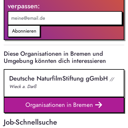
verpassen:
Berechnungen: Du lieferst die Datenbasis für Anlagen, die
genau so groß wie nötig, aber so effizient wie möglich sind.
Abonnieren
Diese Organisationen in Bremen und
Umgebung könnten dich interessieren
Deutsche NaturfilmStiftung gGmbH
//
Wieck a. Darß
Organisationen in Bremen
Job-Schnellsuche