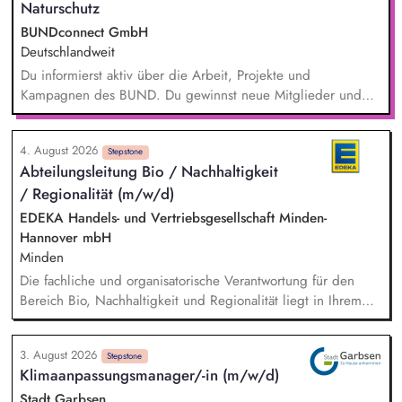
Naturschutz
BUNDconnect GmbH
Deutschlandweit
Du informierst aktiv über die Arbeit, Projekte und
Kampagnen des BUND. Du gewinnst neue Mitglieder und
stärkst damit langfristig den Umwelt- und Naturschutz. Du
beantwortest Fragen zu Umwelt-, Arten- und Klimaschutz nach
4. August 2026
bestem Wissen und Gewissen. Du unterstützt Kampagnen
Stepstone
Abteilungsleitung Bio / Nachhaltigkeit
und Aktionen, beispielsweise durch das Sammeln von
/ Regionalität (m/w/d)
Unterschriften für Petitionen.
EDEKA Handels- und Vertriebsgesellschaft Minden-
Hannover mbH
Minden
Die fachliche und organisatorische Verantwortung für den
Bereich Bio, Nachhaltigkeit und Regionalität liegt in Ihrem
Aufgabenbereich. Neue Ideen bringen Sie aktiv ein,
gestalten Veränderungen kreativ mit und treiben die
3. August 2026
strategische Weiterentwicklung des Bereichs mit analytischem
Stepstone
Klimaanpassungsmanager/-in (m/w/d)
Denken voran. Sortiments- und Nachhaltigkeitsstrategien
entwickeln Sie weiter und setzen Impulse für ein
Stadt Garbsen