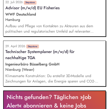
22. Juli 2026
Stepstone
Advisor (m/w/d) EU Fisheries
WWF Deutschland
Hamburg
Aufbau und Pflege von Kontakten zu Akteuren aus dem
politischen und regulatorischen Umfeld auf relevanter
Landes-, Bundes- und EU-Ebene, BALTFISH/HELCOM-Umfeld,
Wissenschaft, Fischereisektor, anderen Umweltverbänden,
29. April 2026
sowie Handel und Industrie. Kritische und kompetente
Stepstone
Technischer Systemplaner (m/w/d) für
Begleitung von Plänen und Prozessen zur Neuausrichtung
nachhaltige TGA
der deutschen Fischerei in Nord- und Ostsee, sowie zur
europäischen Politikebene. Mitwirkung an der Erstellung und
Ingenieurbüro Büsselberg GmbH
öffentliche Vertretung von relevanten Positions- und
Nienburg (Weser)
Hintergrundpapieren, politischen Strategiepapieren,
Klimasmarte Konstruktion: Du erstellst 3D-Modelle und
Stellungnahmen.
Zeichnungen für Anlagen, die Energie sparen und CO2-
Emissionen senken. Innovations-Check: Du bringst eigene
Ideen ein, wie wir Technik noch effizienter in anspruchsvolle
Nichts gefunden? Täglichen »Job
Architektur integrieren können. Schnittstellenmanagement: Du
koordinierst dich mit Fachkollegen, um ganzheitliche,
Alert« abonnieren & keine Jobs
ökologisch optimierte Gesamtsysteme zu schaffen. Präzise