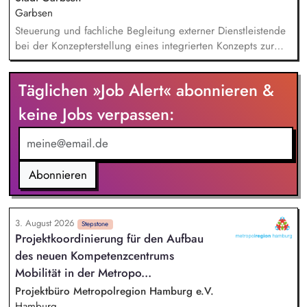
zukunftsfähiges Angebot und stellen dabei sicher, dass
Garbsen
relevante Qualitäts-, Nachhaltigkeits- und
Steuerung und fachliche Begleitung externer Dienstleistende
Zertifizierungsanforderungen berücksichtigt werden. Sie
bei der Konzepterstellung eines integrierten Konzepts zur
analysieren Markt-, Kunden- und Sortimentsentwicklungen und
nachhaltigen Klimaanpassung und für Natürlichen
leiten daraus konkrete Maßnahmen ab. Potenziale für
Klimaschutz. Analyse klimatischer Risiken und Betroffenheiten
Täglichen »Job Alert« abonnieren &
nachhaltige, regionale und biologische Sortimente
der Kommune (z. B. Hitze, Starkregen, Trockenheit).
identifizieren Sie und begleiten deren Umsetzung.
Identifikation kommunaler Handlungsfelder der
keine Jobs verpassen:
Klimaanpassung. Erarbeitung eines Maßnahmenkatalogs mit
Priorisierung zur Entwicklung von Umsetzungsstrategien.
Integration der Klimaanpassung als Querschnittsaufgabe in
bestehende Verwaltungsprozesse und Strukturen.
Abonnieren
3. August 2026
Stepstone
Projektkoordinierung für den Aufbau
des neuen Kompetenzcentrums
Mobilität in der Metropo...
Projektbüro Metropolregion Hamburg e.V.
Hamburg