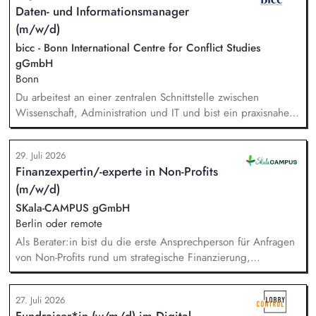
Daten- und Informationsmanager
und organisatorische Weiterentwicklung des TOA-
(m/w/d)
Servicebüros in den Bereichen Fortbildung, Information und
Qualitätssicherung. Projektmanagement: Verantwortliche
bicc - Bonn International Centre for Conflict Studies
Planung, Budgetierung und Projektcontrolling im Rahmen
gGmbH
von öffentlichen Zuwendungen.
Bonn
Du arbeitest an einer zentralen Schnittstelle zwischen
Wissenschaft, Administration und IT und bist ein praxisnaher
Allrounder in den verschiedenen Themenbereichen. In dieser
Rolle betreust Du unsere Bibliothek, entwickelst unser
29. Juli 2026
Forschungsinformationssystem (FIS) und das institutionelle
Finanzexpertin/-experte in Non-Profits
Forschungsdatenmanagement (FDM) weiter. Du sicherst die
(m/w/d)
Qualität und Nachvollziehbarkeit von
Forschungsinformationen und unterstützt durch Analysen,
SKala-CAMPUS gGmbH
Kennzahlen und Berichte die strategische Steuerung des
Berlin oder remote
Instituts.
Als Berater:in bist du die erste Ansprechperson für Anfragen
von Non-Profits rund um strategische Finanzierung,
Finanzmanagement und Fundraising. Dabei entwickelst du
den gesamten Prozess von der Anfrage über
27. Juli 2026
Angebotserstellung bis zur eigenverantwortlichen Umsetzung.