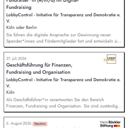
Fundraiser*in (w/m/d) im Digital-
Auf Basis der jeweiligen Herausforderungen entwickelst du
Fundraising
passgenaue Beratungsprozesse und berätst Organisationen zu
zentralen Fragen ihrer finanziellen Steuerung und
LobbyControl - Initiative für Transparenz und Demokratie e.
strategischen Weiterentwicklung.
V.
Köln oder Berlin
Sie führen die digitale Ansprache zur Gewinnung neuer
Spender*innen und Fördermitglieder fort und entwickeln sie
weiter. Sie sind verantwortlich für unsere E-Mailings und
steuern diese ganzheitlich - angefangen bei der Planung,
27. Juli 2026
Zielgruppensegmentierung und Themenauswahl übers Texten
Geschäftsführung für Finanzen,
bis hin zur technischen Abwicklung und deren
Fundraising und Organisation
kontinuierlichen Optimierung und Weiterentwicklung.
LobbyControl - Initiative für Transparenz und Demokratie e.
V.
Köln
Als Geschäftsführer*in verantworten Sie den Bereich
Finanzen, Fundraising und Organisation. Sie sind zuständig
für die Finanzplanung, das Controlling und die Organisation
des Rechnungswesens. Sie leiten das Fundraising-Team und
6. August 2026
entwickeln eine nachhaltige Fundraising Strategie. Sie sind
Stepstone