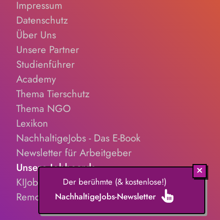
Impressum
Datenschutz
Über Uns
Unsere Partner
Studienführer
Academy
Thema Tierschutz
Thema NGO
Lexikon
NachhaltigeJobs - Das E-Book
Newsletter für Arbeitgeber
Unsere Jobboards
KIJobs.de
Der berühmte (& kostenlose!)
RemoteJobs.de
NachhaltigeJobs-Newsletter