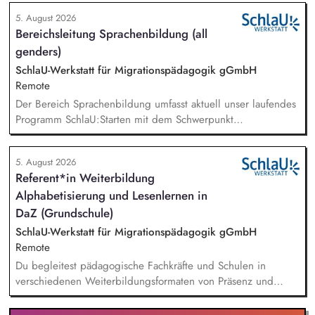
beantwortest Fragen zu Umwelt-, Arten- und Klimaschutz nach
5. August 2026
bestem Wissen und Gewissen. Du unterstützt Kampagnen
Bereichsleitung Sprachenbildung (all
und Aktionen, beispielsweise durch das Sammeln von
genders)
Unterschriften für Petitionen.
SchlaU-Werkstatt für Migrationspädagogik gGmbH
Remote
Der Bereich Sprachenbildung umfasst aktuell unser laufendes
Programm SchlaU:Starten mit dem Schwerpunkt
"Alphabetisierung in DaZ für die Grundschule" sowie
zukünftig weitere auf Unterrichtsmaterial bezogene Projekte
5. August 2026
mit den Schwerpunkten sprachensensibles und
Referent*in Weiterbildung
rassismuskritisches Deutschlernen von der Grundschule bis in
Alphabetisierung und Lesenlernen in
die Berufliche Bildung. Der Bereich Sprachenbildung
entwickelt in seinen Projekten dazu zielgruppengerechte und
DaZ (Grundschule)
innovative Unterrichtsmaterialien und begleitet pädagogische
SchlaU-Werkstatt für Migrationspädagogik gGmbH
Fachkräfte mit daran angeschlossenen
Remote
Weiterbildungsangeboten online wie offline.
Du begleitest pädagogische Fachkräfte und Schulen in
verschiedenen Weiterbildungsformaten von Präsenz und
Online-Workshops bis hin zu pädogischen Tagen und erstellst
Online-Selbstlernkurse für unsere Plattform schlau-lernen.org.