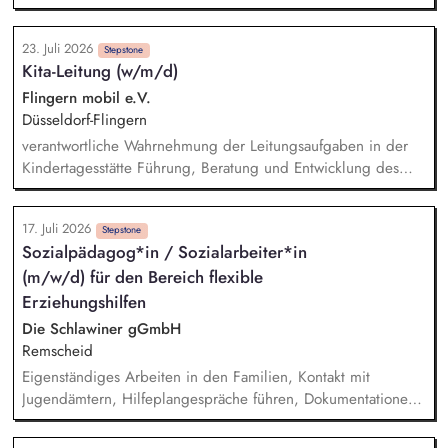
Vermittlung bei Konflikten und Unterstützung bei
Klärungsprozessen. Konzeption und Durchführung von
23. Juli 2026
Schulungen und Sensibilisierungsformaten. Mitwirkung an der
Stepstone
Kita-Leitung (w/m/d)
Weiterentwicklung von Leitlinien, Verhaltenskodizes und dem
Meldesystem. Förderung einer offenen Feedback- und
Flingern mobil e.V.
Beschwerdekultur innerhalb der Organisation.
Düsseldorf-Flingern
verantwortliche Wahrnehmung der Leitungsaufgaben in der
Kindertagesstätte Führung, Beratung und Entwicklung des
Personals in pädagogischen und organisatorischen Fragen
Fachkenntnisse und Sensibilität in Sachen des Kindeswohls
17. Juli 2026
und Kindesschutzes Budgetverantwortung und -steuerung
Stepstone
Sozialpädagog*in / Sozialarbeiter*in
Umsetzung des im Kinderbildungsgesetz genannten
(m/w/d) für den Bereich flexible
Erziehungs- und Bildungsauftrages Mitverantwortung für
Einstellungs- und Bewerbungsverfahren enge Zusammenarbeit
Erziehungshilfen
mit den Eltern im Rahmen der Erziehungspartnerschaft
Die Schlawiner gGmbH
Remscheid
Eigenständiges Arbeiten in den Familien, Kontakt mit
Jugendämtern, Hilfeplangespräche führen, Dokumentationen
und Berichte verfassen, Teilnahme an Teamsitzungen und
Supervision