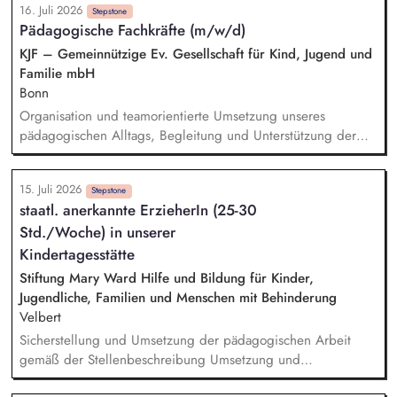
16. Juli 2026
Stepstone
Pädagogische Fachkräfte (m/w/d)
KJF – Gemeinnützige Ev. Gesellschaft für Kind, Jugend und
Familie mbH
Bonn
Organisation und teamorientierte Umsetzung unseres
pädagogischen Alltags, Begleitung und Unterstützung der
Kinder in ihrer Entwicklung, Mitgestaltung unserer offen
gestalteten Pädagogik, Sorge für die Einhaltung der
15. Juli 2026
Kinderrechte, Engagierte Gestaltung und Umsetzung von
Stepstone
staatl. anerkannte ErzieherIn (25-30
pädagogischen Angeboten in vertrauensvoller
Std./Woche) in unserer
Zusammenarbeit mit den Kolleg*innen
Kindertagesstätte
Stiftung Mary Ward Hilfe und Bildung für Kinder,
Jugendliche, Familien und Menschen mit Behinderung
Velbert
Sicherstellung und Umsetzung der pädagogischen Arbeit
gemäß der Stellenbeschreibung Umsetzung und
Weiterentwicklung der pädagogischen Konzeption