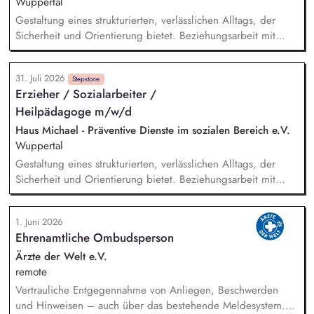
Wuppertal
Dialogseminare.
Gestaltung eines strukturierten, verlässlichen Alltags, der
Sicherheit und Orientierung bietet. Beziehungsarbeit mit
Kindern und Jugendlichen unter Berücksichtigung ihrer
individuellen Lebensgeschichten. Systemisches Denken:
31. Juli 2026
Zusammenhänge erkennen, Verhalten einordnen, Muster
Stepstone
Erzieher / Sozialarbeiter /
verstehen. Förderung von Identitätsentwicklung, Selbstwert
Heilpädagoge m/w/d
und individuellen Stärken. Begleitung in lebenspraktischen
Bereichen (Alltag, Schule, Freizeit, Verantwortung).
Haus Michael - Präventive Dienste im sozialen Bereich e.V.
Zusammenarbeit mit Eltern, Sorgeberechtigten, Schulen,
Wuppertal
Therapeut*innen und Jugendämtern.
Gestaltung eines strukturierten, verlässlichen Alltags, der
Sicherheit und Orientierung bietet. Beziehungsarbeit mit
Kindern und Jugendlichen unter Berücksichtigung ihrer
individuellen Lebensgeschichten. Systemisches Denken:
1. Juni 2026
Zusammenhänge erkennen, Verhalten einordnen, Muster
Ehrenamtliche Ombudsperson
verstehen. Förderung von Identitätsentwicklung, Selbstwert
und individuellen Stärken. Begleitung in lebenspraktischen
Ärzte der Welt e.V.
Bereichen (Alltag, Schule, Freizeit, Verantwortung).
remote
Zusammenarbeit mit Eltern, Sorgeberechtigten, Schulen,
Vertrauliche Entgegennahme von Anliegen, Beschwerden
Therapeut*innen und Jugendämtern.
und Hinweisen – auch über das bestehende Meldesystem.