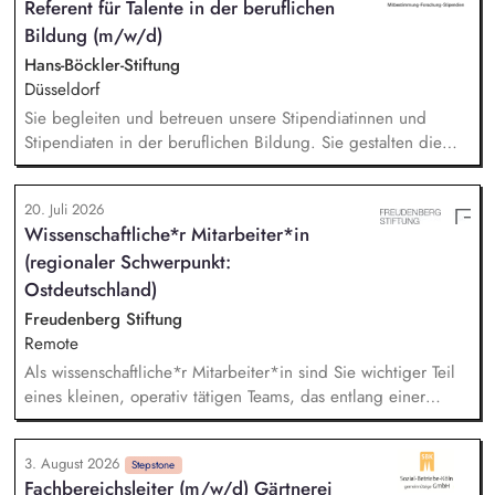
Referent für Talente in der beruflichen
verantwortlich für das Personalmanagement und die operative
Bildung (m/w/d)
Steuerung von Prozessen zur Organisationsentwicklung.
Hans-Böckler-Stiftung
Düsseldorf
Sie begleiten und betreuen unsere Stipendiatinnen und
Stipendiaten in der beruflichen Bildung. Sie gestalten die
ideelle Förderung und wirken aktiv am Seminarprogramm
mit. Damit einher gehen Dienstreisen im In- und Ausland. Sie
20. Juli 2026
beteiligen sich an abteilungsübergreifenden Aufgaben und
Wissenschaftliche*r Mitarbeiter*in
wirken an wissenschaftlichen Publikationen mit. Sie sind
(regionaler Schwerpunkt:
mitverantwortlich für die Projektdokumentation und das
Berichtswesen an das BMFTR.
Ostdeutschland)
Freudenberg Stiftung
Remote
Als wissenschaftliche*r Mitarbeiter*in sind Sie wichtiger Teil
eines kleinen, operativ tätigen Teams, das entlang einer
klaren Programmatik langfristig soziale Innovation
implementiert. Sie unterstützen die Geschäftsführung bei der
3. August 2026
Umsetzung der Stiftungsprogrammatik und entwickeln dabei
Stepstone
Fachbereichsleiter (m/w/d) Gärtnerei
die Internationalisierungsstrategie der Stiftung weiter. Sie