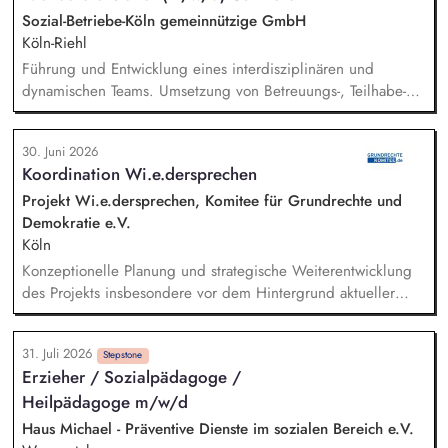
übersetzen wissenschaftliche Erkenntnisse in
Sozial-Betriebe-Köln gemeinnützige GmbH
alltagsangebundene Handlungsansätze entlang unserer
Köln-Riehl
Stiftungsprogrammatik.
Führung und Entwicklung eines interdisziplinären und
dynamischen Teams. Umsetzung von Betreuungs-, Teilhabe-
und Förderkonzepten für Menschen mit Beeinträchtigung.
Mitwirkung an der Wachstumsstrategie in enger Abstimmung
30. Juni 2026
mit interdisziplinären Leitungsteams.
Koordination Wi.e.dersprechen
Grünflächenmanagement mit Schwerpunkt auf Klimaschutz
und Biodiversität. Sicherstellung der
Projekt Wi.e.dersprechen, Komitee für Grundrechte und
Verkehrssicherungspflichten in der Baumpflege sowie im
Demokratie e.V.
Winterdienst. Gestaltung von Freiflächen und Bepflanzungen
Köln
an verschiedenen SBK-Standorten in Köln. Aktive Akquise von
Konzeptionelle Planung und strategische Weiterentwicklung
Neukunden sowie Betreuung von Bestandskunden.
des Projekts insbesondere vor dem Hintergrund aktueller
politischer Entwicklungen in den Projektregionen,
Öffentlichkeitsarbeit Print und web in Deutsch und Englisch,
31. Juli 2026
Vertretung des Projekts bei Vorträgen, Netzwerk- u.
Stepstone
Erzieher / Sozialpädagoge /
Fundraisingveranstaltungen, Weiterentwicklung des
Heilpädagoge m/w/d
Privatspendenfundraisings, regelmäßige Kommunikation mit
und das Gewinnen von (neuen) Spender*innen, Organisation
Haus Michael - Präventive Dienste im sozialen Bereich e.V.
und Begleitung der etwa jährlich stattfindenden