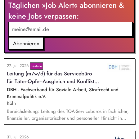
Täglichen »Job Alert« abonnieren &
Die inhaltlichen Schwerpunkte liegen dabei auf den
Bereichen Lesen lernen, Mehrsprachigkeitsbewusstsein und
keine Jobs verpassen:
Alphabetisierung in der Grundschule.
Abonnieren
27. Juli 2026
Feature
Lei­tung (m/w/d) für das Servicebüro
für Tä­ter-Op­fer-Aus­gleich und Kon­flikt­...
DBH - Fachverband für Soziale Arbeit, Strafrecht und
Kriminalpolitik e.V.
Köln
Bereichsleitung: Leitung des TOA-Servicebüros in fachlicher,
finanzieller, organisatorischer und personeller Hinsicht in
Abstimmung mit der Geschäftsführung. Teamführung:
Personalverantwortung für zwei Mitarbeitende. Strategische
31. Juli 2026
Organisationsentwicklung: Sie verantworten die strategische