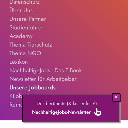
Datenschutz
Über Uns
Unsere Partner
Studienführer
Academy
Thema Tierschutz
Thema NGO
Lexikon
NachhaltigeJobs - Das E-Book
Newsletter für Arbeitgeber
Unsere Jobboards
KIJobs.de
Der berühmte (& kostenlose!)
RemoteJobs.de
NachhaltigeJobs-Newsletter