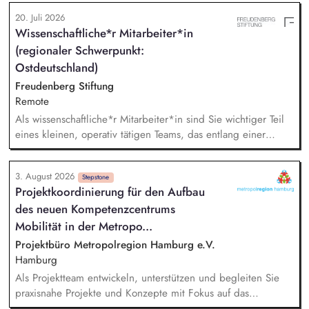
Markenauftritts von VIER PFOTEN Deutschland. Entwicklung
20. Juli 2026
von Social-Media-Strategien und Zielgruppen-Definitionen.
Wissenschaftliche*r Mitarbeiter*in
Monitoring externer Trends, um aufkommende Themen
(regionaler Schwerpunkt:
frühzeitig zu erkennen und zeitnahe, wirkungsvolle
Kommunikationsstrategien zu gewährleisten. Budgetplanung
Ostdeutschland)
und Kostenstellenmanagement. Fachliche Führung der
Freudenberg Stiftung
Mitarbeitenden (Öffentlichkeitsarbeit, Brand und Content,
Remote
Digital Communications)
Als wissenschaftliche*r Mitarbeiter*in sind Sie wichtiger Teil
eines kleinen, operativ tätigen Teams, das entlang einer
klaren Programmatik langfristig soziale Innovation
implementiert. Sie unterstützen die Geschäftsführung bei der
3. August 2026
Umsetzung der Stiftungsprogrammatik und entwickeln dabei
Stepstone
Projektkoordinierung für den Aufbau
die Internationalisierungsstrategie der Stiftung weiter. Sie
des neuen Kompetenzcentrums
übersetzen wissenschaftliche Erkenntnisse in
alltagsangebundene Handlungsansätze entlang unserer
Mobilität in der Metropo...
Stiftungsprogrammatik.
Projektbüro Metropolregion Hamburg e.V.
Hamburg
Als Projektteam entwickeln, unterstützen und begleiten Sie
praxisnahe Projekte und Konzepte mit Fokus auf das
Betriebliche und Schulische Mobilitätsmanagement.