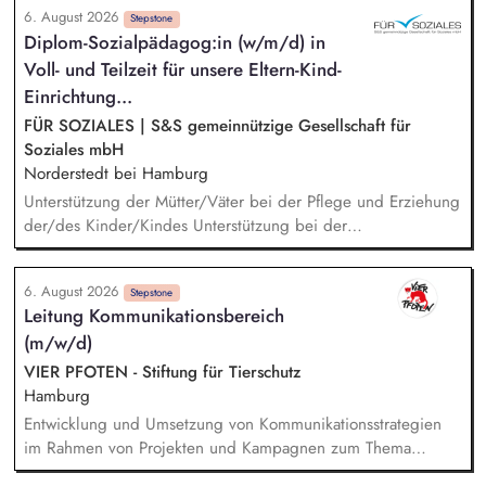
6. August 2026
Angebotserstellung bis zur eigenverantwortlichen Umsetzung.
Stepstone
Diplom-Sozialpädagog:in (w/m/d) in
Auf Basis der jeweiligen Herausforderungen entwickelst du
Voll- und Teilzeit für unsere Eltern-Kind-
passgenaue Beratungsprozesse und berätst Organisationen zu
zentralen Fragen ihrer finanziellen Steuerung und
Einrichtung...
strategischen Weiterentwicklung.
FÜR SOZIALES | S&S gemeinnützige Gesellschaft für
Soziales mbH
Norderstedt bei Hamburg
Unterstützung der Mütter/Väter bei der Pflege und Erziehung
der/des Kinder/Kindes Unterstützung bei der
Beziehungsentwicklung und der persönlichen Rollenfindung
der Eltern Zusammenarbeit mit und Begleitung zu Ärzten und
6. August 2026
Behörden Die Mütter und Väter lebensnah und
Stepstone
Leitung Kommunikationsbereich
alltagsorientiert auf ein selbstständiges Leben vorzubereiten
(m/w/d)
Beratung in Einzelgesprächen und Hilfeplanung in Fragen
der beruflichen, schulischen sowie allgemeinen
VIER PFOTEN - Stiftung für Tierschutz
Lebensplanung Planung und Umsetzung tagesstrukturierender
Hamburg
Angebote
Entwicklung und Umsetzung von Kommunikationsstrategien
im Rahmen von Projekten und Kampagnen zum Thema
Tierschutz. Aufbau und Pflege eines starken, einheitlichen