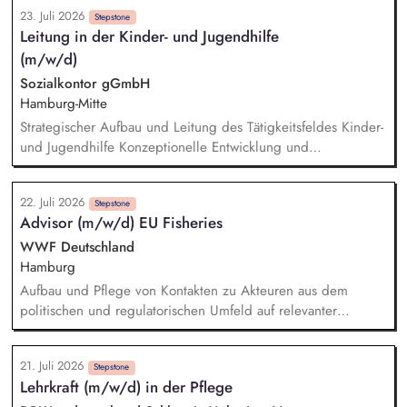
Gruppenaktivitäten aber auch Ausflüge werden von Ihnen
23. Juli 2026
mitgeplant, organisiert und auch durchgeführt. Bei der
Stepstone
Leitung in der Kinder- und Jugendhilfe
Hilfeplanung wirken Sie mit und arbeiten eng mit
(m/w/d)
Fallzuständigen und Fachkräften der Jugendämter sowie
weiteren in den Entwicklungsprozess einbezogenen Personen
Sozialkontor gGmbH
zusammen. Sie führen Kennenlerngespräche und beteiligen
Hamburg-Mitte
sich aktiv am Aufnahmeprozess.
Strategischer Aufbau und Leitung des Tätigkeitsfeldes Kinder-
und Jugendhilfe Konzeptionelle Entwicklung und
Weiterentwicklung der Angebote Fachliche Steuerung und
Qualitätssicherung Führung und Entwicklung von
22. Juli 2026
pädagogischen Teams Verantwortung für Budget,
Stepstone
Advisor (m/w/d) EU Fisheries
Personalplanung und wirtschaftliche Steuerung
Zusammenarbeit mit Jugendämtern, Kostenträgern und
WWF Deutschland
Netzwerkpartnern Repräsentation des Fachgebietes nach
Hamburg
innen und außen
Aufbau und Pflege von Kontakten zu Akteuren aus dem
politischen und regulatorischen Umfeld auf relevanter
Landes-, Bundes- und EU-Ebene, BALTFISH/HELCOM-Umfeld,
Wissenschaft, Fischereisektor, anderen Umweltverbänden,
21. Juli 2026
sowie Handel und Industrie. Kritische und kompetente
Stepstone
Lehrkraft (m/w/d) in der Pflege
Begleitung von Plänen und Prozessen zur Neuausrichtung