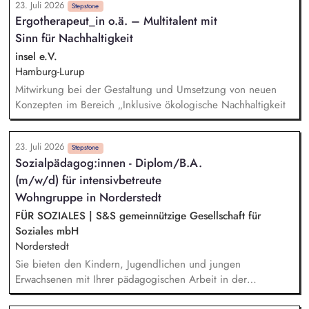
23. Juli 2026
Schulungen und Sensibilisierungsformaten. Mitwirkung an der
Stepstone
Ergotherapeut_in o.ä. – Multitalent mit
Weiterentwicklung von Leitlinien, Verhaltenskodizes und dem
Sinn für Nachhaltigkeit
Meldesystem. Förderung einer offenen Feedback- und
Beschwerdekultur innerhalb der Organisation.
insel e.V.
Hamburg-Lurup
Mitwirkung bei der Gestaltung und Umsetzung von neuen
Konzepten im Bereich „Inklusive ökologische Nachhaltigkeit
23. Juli 2026
Stepstone
Sozialpädagog:innen - Diplom/B.A.
(m/w/d) für intensivbetreute
Wohngruppe in Norderstedt
FÜR SOZIALES | S&S gemeinnützige Gesellschaft für
Soziales mbH
Norderstedt
Sie bieten den Kindern, Jugendlichen und jungen
Erwachsenen mit Ihrer pädagogischen Arbeit in der
Wohngruppe ein sicheres Zuhause. Einzel- und