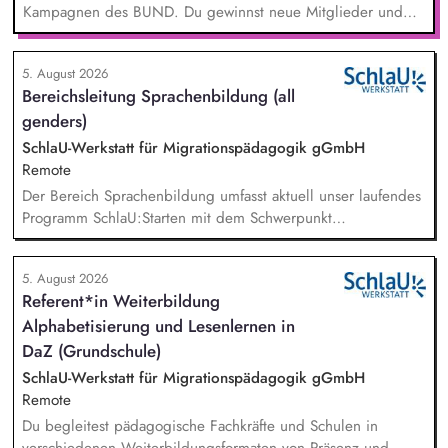
Kampagnen des BUND. Du gewinnst neue Mitglieder und
stärkst damit langfristig den Umwelt- und Naturschutz. Du
beantwortest Fragen zu Umwelt-, Arten- und Klimaschutz nach
5. August 2026
bestem Wissen und Gewissen. Du unterstützt Kampagnen
Bereichsleitung Sprachenbildung (all
und Aktionen, beispielsweise durch das Sammeln von
genders)
Unterschriften für Petitionen.
SchlaU-Werkstatt für Migrationspädagogik gGmbH
Remote
Der Bereich Sprachenbildung umfasst aktuell unser laufendes
Programm SchlaU:Starten mit dem Schwerpunkt
"Alphabetisierung in DaZ für die Grundschule" sowie
zukünftig weitere auf Unterrichtsmaterial bezogene Projekte
5. August 2026
mit den Schwerpunkten sprachensensibles und
Referent*in Weiterbildung
rassismuskritisches Deutschlernen von der Grundschule bis in
Alphabetisierung und Lesenlernen in
die Berufliche Bildung. Der Bereich Sprachenbildung
entwickelt in seinen Projekten dazu zielgruppengerechte und
DaZ (Grundschule)
innovative Unterrichtsmaterialien und begleitet pädagogische
SchlaU-Werkstatt für Migrationspädagogik gGmbH
Fachkräfte mit daran angeschlossenen
Remote
Weiterbildungsangeboten online wie offline.
Du begleitest pädagogische Fachkräfte und Schulen in