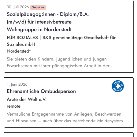
Ressourcenorientierte Situationserfassung und -beschreibung
30. Juli 2026
sowie Dokumentation und Berichtswesen Zusammenarbeit mit
Stepstone
Sozialpädagog:innen - Diplom/B.A.
dem Jugendamt und im Sozialraum
(m/w/d) für intensivbetreute
Wohngruppe in Norderstedt
FÜR SOZIALES | S&S gemeinnützige Gesellschaft für
Soziales mbH
Norderstedt
Sie bieten den Kindern, Jugendlichen und jungen
Erwachsenen mit Ihrer pädagogischen Arbeit in der
Wohngruppe ein sicheres Zuhause. Einzel- und
Gruppenaktivitäten aber auch Ausflüge werden von Ihnen
1. Juni 2026
mitgeplant, organisiert und auch durchgeführt. Bei der
Ehrenamtliche Ombudsperson
Hilfeplanung wirken Sie mit und arbeiten eng mit
Fallzuständigen und Fachkräften der Jugendämter sowie
Ärzte der Welt e.V.
weiteren in den Entwicklungsprozess einbezogenen Personen
remote
zusammen. Sie führen Kennenlerngespräche und beteiligen
Vertrauliche Entgegennahme von Anliegen, Beschwerden
sich aktiv am Aufnahmeprozess.
und Hinweisen – auch über das bestehende Meldesystem.
Vermittlung bei Konflikten und Unterstützung bei
Klärungsprozessen. Konzeption und Durchführung von