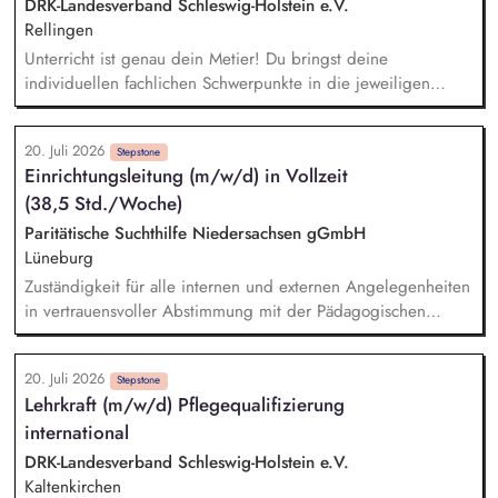
der deutschen Fischerei in Nord- und Ostsee, sowie zur
DRK-Landesverband Schleswig-Holstein e.V.
europäischen Politikebene. Mitwirkung an der Erstellung und
Rellingen
öffentliche Vertretung von relevanten Positions- und
Unterricht ist genau dein Metier! Du bringst deine
Hintergrundpapieren, politischen Strategiepapieren,
individuellen fachlichen Schwerpunkte in die jeweiligen
Stellungnahmen.
Kompetenzbereiche ein und gestaltest dafür sowohl
theoretische als auch praktische Unterrichtseinheiten (bei
20. Juli 2026
einem wöchentlichen Stundendeputat von 22 UE bei Vollzeit)
Stepstone
Einrichtungsleitung (m/w/d) in Vollzeit
Optional: Sozialpädagogische Begleitung und Beratung von
(38,5 Std./Woche)
Auszubildenden und Unterstützung bei persönlichen,
sozialen und schulischen Herausforderungen Du bist in
Paritätische Suchthilfe Niedersachsen gGmbH
engem Austausch mit den Ausbildungsbetrieben und
Lüneburg
unterstützt die Praxisanleitenden (m/w/d) bei der
Zuständigkeit für alle internen und externen Angelegenheiten
persönlichen und kulturellen Integration der Auszubildenden
in vertrauensvoller Abstimmung mit der Pädagogischen
Leitung / Abteilungsleitung. Teamleitung auf Basis
kompetenter Führungsmotivation und klarer
20. Juli 2026
Handlungsorientierung, durch Moderation von
Stepstone
Lehrkraft (m/w/d) Pflegequalifizierung
Teamsitzungen, Teilnahme an Dienstübergaben, Organisation
international
und Teilnahme an Supervision. Kontaktpflege zu Netzwerken,
Teilnahme an internen und externen Gremien, enge
DRK-Landesverband Schleswig-Holstein e.V.
Zusammenarbeit mit Kostenträgern sowie Akquisetätigkeit.
Kaltenkirchen