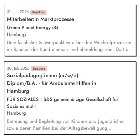
konzipieren und erstellen Sie Informationsmaterialien für
31. Juli 2026
Unternehmen und Schulen zur Förderung einer nachhaltigen
Stepstone
Mitarbeiter:in Marktprozesse
Mobilität und beraten Einrichtungen bei der Einführung und
Umsetzung von Maßnahmen des Mobilitätsmanagements.
Green Planet Energy eG
organisieren und moderieren Sie Netzwerkveranstaltungen,
Hamburg
die Akteure der Region zusammenbringen und ihre
Dein fachlicher Schwerpunkt wird bei den Wechselprozessen
Zusammenarbeit fördern. identifizieren und akquirieren Sie
im Rahmen der Kund:innenan- und abmeldung sein. Dort bist
mögliche weitere Finanz- und Fördermittel für Projekte im
du für die eigenverantwortliche Bearbeitung aller anfallenden
Kontext des Schulischen und Betrieblichen
Aufgaben zuständig. Im Austausch mit Marktpartnern, den
Mobilitätsmanagements.
30. Juli 2026
Kund:innen und angrenzenden Fachbereichen klärst du
Stepstone
Sozialpädagog:innen (m/w/d) -
offene Fragen und findest gemeinsam Lösungen. Du bist der
Diplom/B.A. - für Ambulante Hilfen in
Second-Level-Support für den Kundenservice und
Geschäftskundenvertrieb.
Hamburg
FÜR SOZIALES | S&S gemeinnützige Gesellschaft für
Soziales mbH
Hamburg
Betreuung und Begleitung von Kindern und Jugendlichen
sowie deren Familien bei der Alltagsbewältigung
Ausgestaltung von Hilfeprozessen und Hilfeplanung