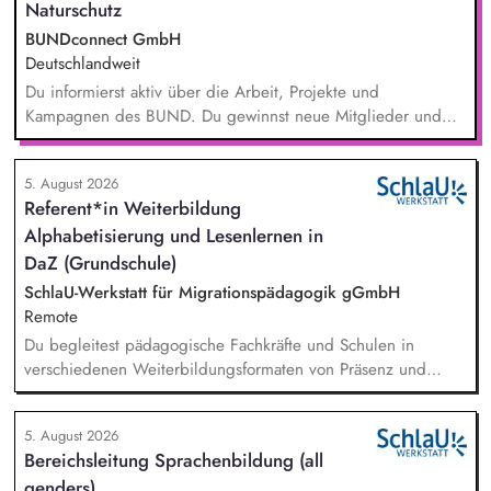
Naturschutz
BUNDconnect GmbH
Deutschlandweit
Du informierst aktiv über die Arbeit, Projekte und
Kampagnen des BUND. Du gewinnst neue Mitglieder und
stärkst damit langfristig den Umwelt- und Naturschutz. Du
beantwortest Fragen zu Umwelt-, Arten- und Klimaschutz nach
5. August 2026
bestem Wissen und Gewissen. Du unterstützt Kampagnen
Referent*in Weiterbildung
und Aktionen, beispielsweise durch das Sammeln von
Alphabetisierung und Lesenlernen in
Unterschriften für Petitionen.
DaZ (Grundschule)
SchlaU-Werkstatt für Migrationspädagogik gGmbH
Remote
Du begleitest pädagogische Fachkräfte und Schulen in
verschiedenen Weiterbildungsformaten von Präsenz und
Online-Workshops bis hin zu pädogischen Tagen und erstellst
Online-Selbstlernkurse für unsere Plattform schlau-lernen.org.
5. August 2026
Die inhaltlichen Schwerpunkte liegen dabei auf den
Bereichsleitung Sprachenbildung (all
Bereichen Lesen lernen, Mehrsprachigkeitsbewusstsein und
genders)
Alphabetisierung in der Grundschule.