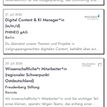
verantwortlich für die Budgetplanung, das Controlling und
die Ressourcenverteilung, Sie steuern das
Wissensmanagement und begleiten die Migration sowie die
21. Juli 2026
fortlaufende Verwaltung unserer Cloud-Dienste, Sie arbeiten
Digital Content & KI Manager*in
mit der Systemadministration zusammen und sind dabei
(w/m/d)
verantwortlich für die Kommunikation mit unseren externen
Dienstleistern, Sie tragen die Verantwortung für die Qualität
PHINEO gAG
des First-Level-Supports für das GFF-Team.
Berlin
Du übersetzt unsere Themen und Projekte in
zielgruppengerechten digitalen Content, behältst über ein
systematisches Performance-Tracking den Erfolg unserer
Seiten und Mailings im Blick und berätst das Team als
20. Juli 2026
strategische*r Sparringspartner*in für digitale Trends,
Wissenschaftliche*r Mitarbeiter*in
Plattformfragen und den Einsatz von KI. Du übernimmst die
(regionaler Schwerpunkt:
technische und operative Betreuung unserer gesamten
Webseiten-Landschaft und verantwortest die strategische
Ostdeutschland)
Weiterentwicklung von HubSpot.
Freudenberg Stiftung
Remote
Als wissenschaftliche*r Mitarbeiter*in sind Sie wichtiger Teil
eines kleinen, operativ tätigen Teams, das entlang einer