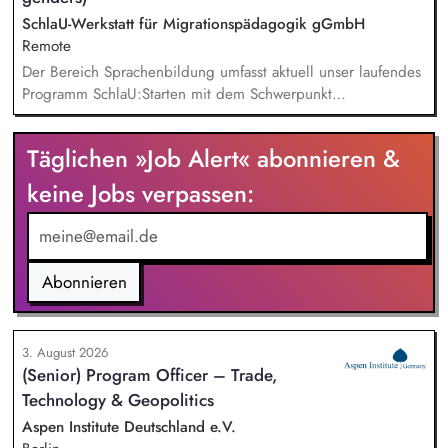
SchlaU-Werkstatt für Migrationspädagogik gGmbH
Remote
Der Bereich Sprachenbildung umfasst aktuell unser laufendes
Programm SchlaU:Starten mit dem Schwerpunkt
"Alphabetisierung in DaZ für die Grundschule" sowie
zukünftig weitere auf Unterrichtsmaterial bezogene Projekte
Täglichen »Job Alert« abonnieren &
mit den Schwerpunkten sprachensensibles und
rassismuskritisches Deutschlernen von der Grundschule bis in
keine Jobs verpassen:
die Berufliche Bildung. Der Bereich Sprachenbildung
entwickelt in seinen Projekten dazu zielgruppengerechte und
innovative Unterrichtsmaterialien und begleitet pädagogische
Fachkräfte mit daran angeschlossenen
Abonnieren
Weiterbildungsangeboten online wie offline.
3. August 2026
(Senior) Program Officer – Trade,
Technology & Geopolitics
Aspen Institute Deutschland e.V.