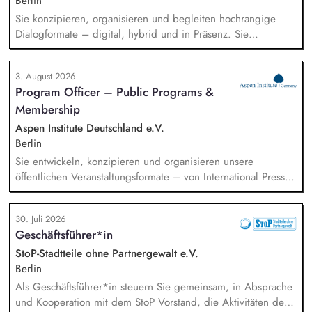
Berlin
Sie konzipieren, organisieren und begleiten hochrangige
Dialogformate – digital, hybrid und in Präsenz. Sie
identifizieren aktuelle Entwicklungen in den Bereichen
Handel, Technologie, Geopolitik und wirtschaftliche
3. August 2026
Sicherheit und bereiten diese für Veranstaltungen,
Program Officer – Public Programs &
Hintergrundgespräche, Publikationen und politische
Membership
Diskussionen auf. Sie identifizieren und gewinnen
Referent*innen sowie Diskussionspartner aus Politik,
Aspen Institute Deutschland e.V.
Wirtschaft, Wissenschaft und Zivilgesellschaft.
Berlin
Sie entwickeln, konzipieren und organisieren unsere
öffentlichen Veranstaltungsformate – von International Press
Roundtables, Deep Dive Discussions und Aspen Fireside
Chats bis hin zu besonderen Formaten wie der Aspen
30. Juli 2026
Summer Party, der Aspen Gala und neuen
Geschäftsführer*in
Veranstaltungsformaten. Sie identifizieren aktuelle politische
Themen und gewinnen hochrangige Referentinnen sowie
StoP-Stadtteile ohne Partnergewalt e.V.
Diskussionspartnerinnen aus Politik, Wirtschaft, Wissenschaft,
Berlin
Medien und Zivilgesellschaft.
Als Geschäftsführer*in steuern Sie gemeinsam, in Absprache
und Kooperation mit dem StoP Vorstand, die Aktivitäten der