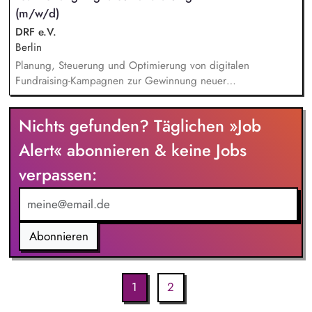
(m/w/d)
Antragstellung, Berichte, Mittelabrufe und Fristenkontrolle.
Budget‑ und Liquiditätsplanung sowie laufendes
DRF e.V.
Finanzmonitoring.
Berlin
Planung, Steuerung und Optimierung von digitalen
Fundraising-Kampagnen zur Gewinnung neuer
Unterstützerinnen und Unterstützer. Weiterentwicklung und
Umsetzung von Performance-Marketing-Maßnahmen (Display-,
Nichts gefunden? Täglichen »Job
Suchmaschinen-, Social-Media-Werbung etc.). Analyse von
Kampagnenerfolgen, Erstellen von Reports und Ableiten von
Alert« abonnieren & keine Jobs
datenbasierter Optimierungsmaßnahmen. Konzeption und
verpassen:
Durchführen von A/B-Tests für Anzeigen, Landingpages und
Conversion-Funnels.
Abonnieren
1
2