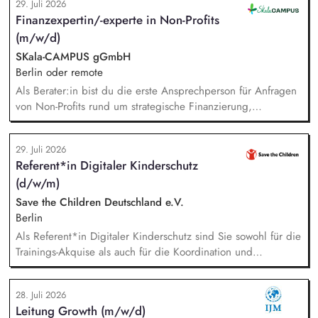
29. Juli 2026
und Beschäftigten, Organisation der Arbeitsabläufe und einer
Finanzexpertin/-experte in Non-Profits
zweckmäßigen Arbeitsplatzgestaltung, Überwachung der
(m/w/d)
Einhaltung von Gesundheits-, Arbeitsschutz- und
Unfallverhütungsvorschriften.
SKala-CAMPUS gGmbH
Berlin oder remote
Als Berater:in bist du die erste Ansprechperson für Anfragen
von Non-Profits rund um strategische Finanzierung,
Finanzmanagement und Fundraising. Dabei entwickelst du
den gesamten Prozess von der Anfrage über
29. Juli 2026
Angebotserstellung bis zur eigenverantwortlichen Umsetzung.
Referent*in Digitaler Kinderschutz
Auf Basis der jeweiligen Herausforderungen entwickelst du
(d/w/m)
passgenaue Beratungsprozesse und berätst Organisationen zu
zentralen Fragen ihrer finanziellen Steuerung und
Save the Children Deutschland e.V.
strategischen Weiterentwicklung.
Berlin
Als Referent*in Digitaler Kinderschutz sind Sie sowohl für die
Trainings-Akquise als auch für die Koordination und
Durchführung von ca. zweistündigen Workshops
verantwortlich. Identifikation, Ansprache und Akquise von
28. Juli 2026
Institutionen und Organisationen für Trainings zum sensiblen
Leitung Growth (m/w/d)
Umgang mit Kinderfotos und -videos (z. B. Kitas, Schulen,