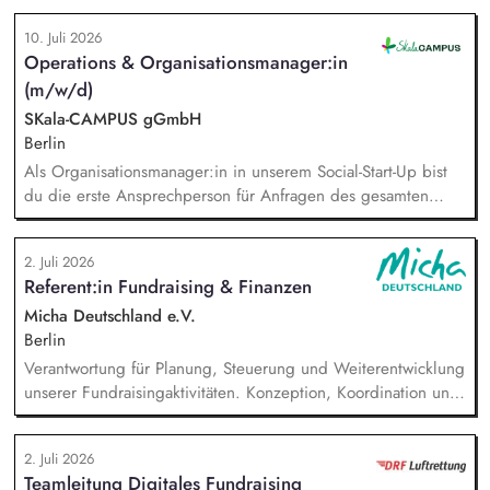
Vorstandsbüro. Management des Berichtswesens; Steuerung
10. Juli 2026
und Sicherstellung der fristgerechten Abgabe. Inhaltliche
Operations & Organisationsmanager:in
Vorbereitung, Steuerung, Durchführung und Nachbereitung
(m/w/d)
von Terminen mit satzungsgemäßen Gremien (Kuratorium,
Beirat). Analyse, Bewertung und Ausarbeitung von
SKala-CAMPUS gGmbH
Entscheidungsvorlagen sowie von strategischen und
Berlin
operativen Aufgabenstellungen.
Als Organisationsmanager:in in unserem Social-Start-Up bist
du die erste Ansprechperson für Anfragen des gesamten
Teams. Du unterstützt mit durchdachten Prozessen, passenden
Tools und individueller Beratung. Dabei schaust du über den
2. Juli 2026
Tellerrand, erkennst Bedarfe frühzeitig und findest
Referent:in Fundraising & Finanzen
pragmatische Lösungen, bevor aus kleinen Reibungen große
Hürden werden. Du gestaltest und entwickelst Prozesse
Micha Deutschland e.V.
kreativ weiter und stellst sicher, dass sie im Alltag umgesetzt
Berlin
werden und Wirkung entfalten.
Verantwortung für Planung, Steuerung und Weiterentwicklung
unserer Fundraisingaktivitäten. Konzeption, Koordination und
Umsetzung zentraler Fundraisingkampagnen (z. B. Frühjahr,
Jahresende, Aktionen). Aufbau, Pflege und strategische
2. Juli 2026
Weiterentwicklung der Spender:innen‑ und
Teamleitung Digitales Fundraising
Großspender:innen‑Beziehungen. Drittmittelmanagement: