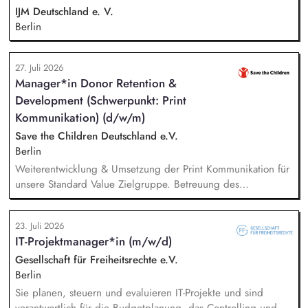
Sportvereine und -verbände, Jugendverbände,
IJM Deutschland e. V.
Kinder-/Jugendreiseveranstalter). Eigenständige Konzeption
Berlin
und Durchführung zielgruppengerechter Trainings in
digitalen Formaten sowie in Präsenz bei Auftraggebern.
27. Juli 2026
Manager*in Donor Retention &
Development (Schwerpunkt: Print
Kommunikation) (d/w/m)
Save the Children Deutschland e.V.
Berlin
Weiterentwicklung & Umsetzung der Print Kommunikation für
unsere Standard Value Zielgruppe. Betreuung des
postalischen Mailing-Programm inkl. der Spendenmagazine
und Spendenaufrufe sowie der Print Kommunikation innerhalb
23. Juli 2026
unserer Donor Journeys. Ko-Produktion von Content für die
IT-Projektmanager*in (m/w/d)
Print Kommunikation in enger Zusammenarbeit mit dem Team
Brand, Content & Publikationen. Redaktion und Prüfung von
Gesellschaft für Freiheitsrechte e.V.
Content/Texten für andere Kanäle und Medien.
Berlin
Sie planen, steuern und evaluieren IT-Projekte und sind