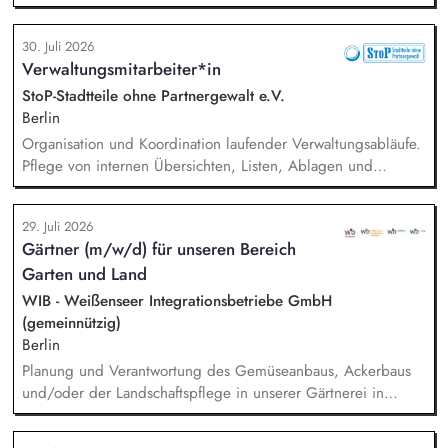
Bundesfachstelle StoP. Im Einzelnen bedeutet das:
Projektmanagement und Verantwortung für die Umsetzung
30. Juli 2026
des Gesamtprojektes, Gesamtsteuerung und Sicherstellung
Verwaltungsmitarbeiter*in
des wirtschaftlichen Betriebes der Geschäftsstelle und des
Vereins (Finanzierung, Controlling), Akquise von
StoP-Stadtteile ohne Partnergewalt e.V.
Fördermitteln und Spenden sowie Personalverantwortung für
Berlin
die Bundesfachstelle mit 4 Mitarbeitenden.
Organisation und Koordination laufender Verwaltungsabläufe.
Pflege von internen Übersichten, Listen, Ablagen und
Dokumentationen. Verwaltung von Terminen, Fristen,
Anfragen und interner Kommunikation. Unterstützung bei der
29. Juli 2026
Organisation von Veranstaltungen (online und in Präsenz).
Gärtner (m/w/d) für unseren Bereich
Administrative Unterstützung der Vereinsarbeit, insbesondere
Garten und Land
bei der Verwaltung der Mitgliederdaten, Mitgliedsbeiträge,
Vereinsregister und bei der Organisation von
WIB - Weißenseer Integrationsbetriebe GmbH
Vereinsgremien.
(gemeinnützig)
Berlin
Planung und Verantwortung des Gemüseanbaus, Ackerbaus
und/oder der Landschaftspflege in unserer Gärtnerei in
Berlin-Malchow, Umsetzung eines zertifizierten Bio-Anbaus,
fachliche Anleitung und Unterstützung der Teilnehmenden