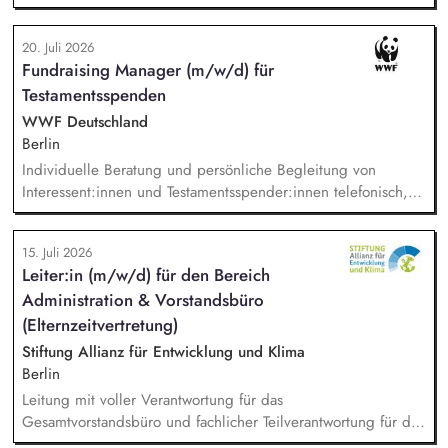
klaren Programmatik langfristig soziale Innovation
implementiert. Sie unterstützen die Geschäftsführung bei der
20. Juli 2026
Umsetzung der Stiftungsprogrammatik und entwickeln dabei
Fundraising Manager (m/w/d) für
die Internationalisierungsstrategie der Stiftung weiter. Sie
Testamentsspenden
übersetzen wissenschaftliche Erkenntnisse in
alltagsangebundene Handlungsansätze entlang unserer
WWF Deutschland
Stiftungsprogrammatik.
Berlin
Individuelle Beratung und persönliche Begleitung von
Interessent:innen und Testamentsspender:innen telefonisch,
per E-Mail sowie bei persönlichen Gesprächen. Strategische
Weiterentwicklung des Erbschaftsfundraisings und der Donor
15. Juli 2026
Journeys – von der Lead-Akquise über Stewardship bis hin
Leiter:in (m/w/d) für den Bereich
zur individuellen Förder:innen-Kommunikation. Systematische
Administration & Vorstandsbüro
Planung, Steuerung und Umsetzung von Werbemaßnahmen,
Nachlass-Mailings oder Telefonie-Aktionen sowie die
(Elternzeitvertretung)
Durchführung von analogen und digitalen Veranstaltungen.
Stiftung Allianz für Entwicklung und Klima
Berlin
Leitung mit voller Verantwortung für das
Gesamtvorstandsbüro und fachlicher Teilverantwortung für die
Mitarbeitenden der Vorstandsbüros. Budgetsteuerung