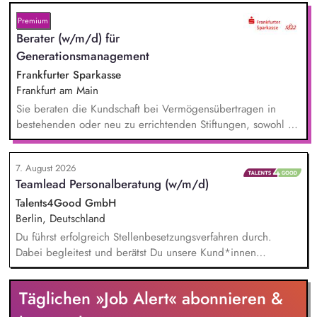
beantwortest Fragen zu Umwelt-, Arten- und Klimaschutz nach
bestem Wissen und Gewissen. Du unterstützt Kampagnen
Premium
und Aktionen, beispielsweise durch das Sammeln von
Berater (w/m/d) für
Unterschriften für Petitionen.
Generationsmanagement
Frankfurter Sparkasse
Frankfurt am Main
Sie beraten die Kundschaft bei Vermögensübertragen in
bestehenden oder neu zu errichtenden Stiftungen, sowohl zu
Lebzeiten als auch im Rahmen der Nachlassplanung. Sie
übernehmen eigenverantwortlich alle relevanten Aufgaben
7. August 2026
bei der Testamentsvollstreckung und Nachlassverwaltung. Sie
Teamlead Personalberatung (w/m/d)
wirken aktiv an Werbemaßnahmen im Stiftungs- und
Nachlassmanagement mit, auch in kreativer Hinsicht.
Talents4Good GmbH
Berlin, Deutschland
Du führst erfolgreich Stellenbesetzungsverfahren durch.
Dabei begleitest und berätst Du unsere Kund*innen
partnerschaftlich – vom Auftaktbriefing bis zur erfolgreichen
Besetzung. Du hältst die Fäden in unserem Team
Täglichen »Job Alert« abonnieren &
Personalberatung zusammen und bist erste*r
Ansprechpartner*in sowie wichtigste*r Sparringspartner*in