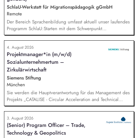
SchlaU-Werkstatt für Migrationspädagogik gGmbH
Remote
Der Bereich Sprachenbildung umfasst aktuell unser laufendes
Programm SchlaU:Starten mit dem Schwerpunkt
"Alphabetisierung in DaZ für die Grundschule" sowie
zukünftig weitere auf Unterrichtsmaterial bezogene Projekte
4. August 2026
mit den Schwerpunkten sprachensensibles und
Projektmanager*in (m/w/d)
rassismuskritisches Deutschlernen von der Grundschule bis in
Sozialunternehmertum –
die Berufliche Bildung. Der Bereich Sprachenbildung
entwickelt in seinen Projekten dazu zielgruppengerechte und
Zirkulärwirtschaft
innovative Unterrichtsmaterialien und begleitet pädagogische
Siemens Stiftung
Fachkräfte mit daran angeschlossenen
München
Weiterbildungsangeboten online wie offline.
Sie werden die Hauptverantwortung für das Management des
Projekts „CATALISE - Circular Acceleration and Technical
Assistance for Local Innovation and Sustainable Enterprises
3. August 2026
(Senior) Program Officer – Trade,
Technology & Geopolitics