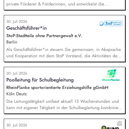
private Förderer & Förderinnen, und entwickelst die
Zusammenarbeit systematisch weiter. Du identifizierst neue
Unternehmen und Förderer & Förderinnen und sprichst sie
30. Juli 2026
aktiv an. Du planst und setzt Fundraising-Maßnahmen
Geschäftsführer*in
eigenständig um und verfolgst deren Ergebnisse. Du
arbeitest eng mit der Landesdirektion, dem Marketing und
StoP-Stadtteile ohne Partnergewalt e.V.
unseren Programmkollegen zusammen.
Berlin
Als Geschäftsführer*in steuern Sie gemeinsam, in Absprache
und Kooperation mit dem StoP Vorstand, die Aktivitäten der
Bundesfachstelle StoP. Im Einzelnen bedeutet das:
Projektmanagement und Verantwortung für die Umsetzung
30. Juli 2026
des Gesamtprojektes, Gesamtsteuerung und Sicherstellung
Poolleitung für Schulbegleitung
des wirtschaftlichen Betriebes der Geschäftsstelle und des
Vereins (Finanzierung, Controlling), Akquise von
RheinFlanke sportorientierte Erziehungshilfe gGmbH
Fördermitteln und Spenden sowie Personalverantwortung für
Köln Deutz
die Bundesfachstelle mit 4 Mitarbeitenden.
Die Leitungstätigkeit umfasst aktuell 15 Wochenstunden und
kann mit eigener Tätigkeit in der Schulbegleitung kombiniert
werden. Aufgaben: Kapazitätsplanung und Stellenvertretung,
Einarbeitung neuer Mitarbeitenden, Zielvereinbarung und
30. Juli 2026
Entwicklungsgespräche mit Mitarbeitenden, Förderung