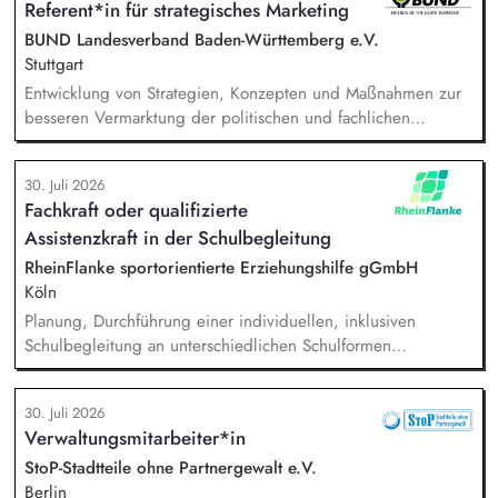
Referent*in für strategisches Marketing
Teambuilding und Teamarbeit, Qualitätssicherung der
pädagogischen Arbeit im Hilfeplanverfahren, Kommunikation
BUND Landesverband Baden-Württemberg e.V.
im Hinblick auf die Schnittstelle zwischen RheinFlanke und
Stuttgart
Schule.
Entwicklung von Strategien, Konzepten und Maßnahmen zur
besseren Vermarktung der politischen und fachlichen
Aktivitäten des BUND Baden-Württemberg, Beratung,
Unterstützung und Qualifizierung der Haupt- und
30. Juli 2026
Ehrenamtlichen im BUND zur Verbesserung der öffentlichen
Fachkraft oder qualifizierte
Sichtbarkeit des BUND, Konzeptionelle Begleitung des
Assistenzkraft in der Schulbegleitung
BUND-Auftritts bei Veranstaltungen, Aktionen u.ä.
RheinFlanke sportorientierte Erziehungshilfe gGmbH
Köln
Planung, Durchführung einer individuellen, inklusiven
Schulbegleitung an unterschiedlichen Schulformen
(Grundschulen und weiterführenden Schulen), individuelle
Unterstützung eines:einer Schüler:in im Unterricht und in den
30. Juli 2026
Pausenzeiten, Beziehungs- und Vertrauensarbeit,
Verwaltungsmitarbeiter*in
gemeinsames Erarbeiten von Methoden und Strategien mit
den Lehrer:innen und Sonderpädagog:innen, um
StoP-Stadtteile ohne Partnergewalt e.V.
Selbstständigkeit und Teilhabe zu fördern.
Berlin