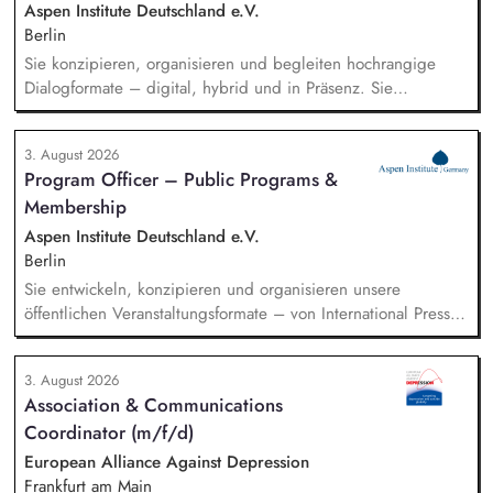
Aspen Institute Deutschland e.V.
Berlin
Sie konzipieren, organisieren und begleiten hochrangige
Dialogformate – digital, hybrid und in Präsenz. Sie
identifizieren aktuelle Entwicklungen in den Bereichen
Handel, Technologie, Geopolitik und wirtschaftliche
3. August 2026
Sicherheit und bereiten diese für Veranstaltungen,
Program Officer – Public Programs &
Hintergrundgespräche, Publikationen und politische
Membership
Diskussionen auf. Sie identifizieren und gewinnen
Referent*innen sowie Diskussionspartner aus Politik,
Aspen Institute Deutschland e.V.
Wirtschaft, Wissenschaft und Zivilgesellschaft.
Berlin
Sie entwickeln, konzipieren und organisieren unsere
öffentlichen Veranstaltungsformate – von International Press
Roundtables, Deep Dive Discussions und Aspen Fireside
Chats bis hin zu besonderen Formaten wie der Aspen
3. August 2026
Summer Party, der Aspen Gala und neuen
Association & Communications
Veranstaltungsformaten. Sie identifizieren aktuelle politische
Coordinator (m/f/d)
Themen und gewinnen hochrangige Referentinnen sowie
Diskussionspartnerinnen aus Politik, Wirtschaft, Wissenschaft,
European Alliance Against Depression
Medien und Zivilgesellschaft.
Frankfurt am Main