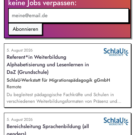
keine Jobs verpassen:
für drei Kolleg*innen. Zudem bist Du Teil des Leitungskreises
zur strategischen Weiterentwicklung von Talents4Good.
Abonnieren
5. August 2026
Referent*in Weiterbildung
Alphabetisierung und Lesenlernen in
DaZ (Grundschule)
SchlaU-Werkstatt für Migrationspädagogik gGmbH
Remote
Du begleitest pädagogische Fachkräfte und Schulen in
verschiedenen Weiterbildungsformaten von Präsenz und
Online-Workshops bis hin zu pädogischen Tagen und erstellst
Online-Selbstlernkurse für unsere Plattform schlau-lernen.org.
5. August 2026
Die inhaltlichen Schwerpunkte liegen dabei auf den
Bereichsleitung Sprachenbildung (all
Bereichen Lesen lernen, Mehrsprachigkeitsbewusstsein und
genders)
Alphabetisierung in der Grundschule.