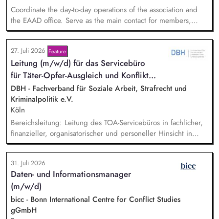
Coordinate the day-to-day operations of the association and
the EAAD office. Serve as the main contact for members,
partners and general enquiries. Support the Board of
Directors by organising meetings, preparing documents and
27. Juli 2026
Feature
following up on decisions. Coordinate the association's
Lei­tung (m/w/d) für das Servicebüro
website, newsletters and social media. Support awareness
campaigns and communication activities. Coordinate and
für Tä­ter-Op­fer-Aus­gleich und Kon­flikt­...
develop EAAD's fundraising activities.
DBH - Fachverband für Soziale Arbeit, Strafrecht und
Kriminalpolitik e.V.
Köln
Bereichsleitung: Leitung des TOA-Servicebüros in fachlicher,
finanzieller, organisatorischer und personeller Hinsicht in
Abstimmung mit der Geschäftsführung. Teamführung:
Personalverantwortung für zwei Mitarbeitende. Strategische
31. Juli 2026
Organisationsentwicklung: Sie verantworten die strategische
Daten- und Informationsmanager
und organisatorische Weiterentwicklung des TOA-
(m/w/d)
Servicebüros in den Bereichen Fortbildung, Information und
Qualitätssicherung. Projektmanagement: Verantwortliche
bicc - Bonn International Centre for Conflict Studies
Planung, Budgetierung und Projektcontrolling im Rahmen
gGmbH