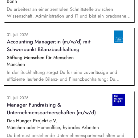
von öffentlichen Zuwendungen.
Bonn
Du arbeitest an einer zentralen Schnittstelle zwischen
Wissenschaft, Administration und IT und bist ein praxisnaher
Allrounder in den verschiedenen Themenbereichen. In dieser
Rolle betreust Du unsere Bibliothek, entwickelst unser
31. Juli 2026
Forschungsinformationssystem (FIS) und das institutionelle
Accounting Manager:in (m/w/d) mit
Forschungsdatenmanagement (FDM) weiter. Du sicherst die
Schwerpunkt Bilanzbuchhaltung
Qualität und Nachvollziehbarkeit von
Forschungsinformationen und unterstützt durch Analysen,
Stiftung Menschen für Menschen
Kennzahlen und Berichte die strategische Steuerung des
München
Instituts.
In der Buchhaltung sorgst Du für eine zuverlässige und
effiziente laufende Bilanz- und Finanzbuchhaltung: Du
bearbeitest Bankgeschäfte, Kreditoren und Debitoren,
wickelst den Zahlungsverkehr ab und unterstützt bei Lohn-
31. Juli 2026
und Gehaltsabrechnung sowie im Steuer- und Meldewesen.
Manager Fundraising &
Zudem übernimmst Du eigenständig Abschlussarbeiten sowie
Unternehmenspartnerschaften (m/w/d)
Kosten- und Leistungsrechnung und bringst Dich in
bereichsübergreifende Themen ein.
Das Hunger Projekt e.V.
München oder Homeoffice, hybrides Arbeiten
Du betreust bestehende Unternehmenspartnerschaften und