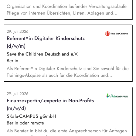
Organisation und Koordination laufender Verwaltungsabläufe.
Pflege von internen Übersichten, Listen, Ablagen und
Dokumentationen. Verwaltung von Terminen, Fristen,
Anfragen und interner Kommunikation. Unterstützung bei der
29. Juli 2026
Organisation von Veranstaltungen (online und in Präsenz).
Referent*in Digitaler Kinderschutz
Administrative Unterstützung der Vereinsarbeit, insbesondere
(d/w/m)
bei der Verwaltung der Mitgliederdaten, Mitgliedsbeiträge,
Vereinsregister und bei der Organisation von
Save the Children Deutschland e.V.
Vereinsgremien.
Berlin
Als Referent*in Digitaler Kinderschutz sind Sie sowohl für die
Trainings-Akquise als auch für die Koordination und
Durchführung von ca. zweistündigen Workshops
verantwortlich. Identifikation, Ansprache und Akquise von
29. Juli 2026
Institutionen und Organisationen für Trainings zum sensiblen
Finanzexpertin/-experte in Non-Profits
Umgang mit Kinderfotos und -videos (z. B. Kitas, Schulen,
(m/w/d)
Sportvereine und -verbände, Jugendverbände,
Kinder-/Jugendreiseveranstalter). Eigenständige Konzeption
SKala-CAMPUS gGmbH
und Durchführung zielgruppengerechter Trainings in
Berlin oder remote
digitalen Formaten sowie in Präsenz bei Auftraggebern.
Als Berater:in bist du die erste Ansprechperson für Anfragen