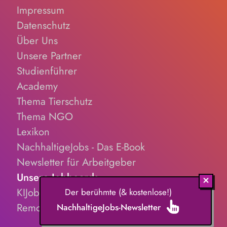
Impressum
Datenschutz
Über Uns
Unsere Partner
Studienführer
Academy
Thema Tierschutz
Thema NGO
Lexikon
NachhaltigeJobs - Das E-Book
Newsletter für Arbeitgeber
Unsere Jobboards
KIJobs.de
Der berühmte (& kostenlose!)
RemoteJobs.de
NachhaltigeJobs-Newsletter