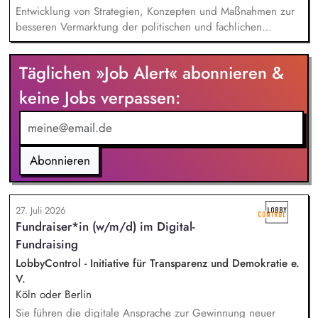
Entwicklung von Strategien, Konzepten und Maßnahmen zur
besseren Vermarktung der politischen und fachlichen
Aktivitäten des BUND Baden-Württemberg, Beratung,
Unterstützung und Qualifizierung der Haupt- und
Täglichen »Job Alert« abonnieren &
Ehrenamtlichen im BUND zur Verbesserung der öffentlichen
Sichtbarkeit des BUND, Konzeptionelle Begleitung des
keine Jobs verpassen:
BUND-Auftritts bei Veranstaltungen, Aktionen u.ä.
Abonnieren
27. Juli 2026
Fundraiser*in (w/m/d) im Digital-
Fundraising
LobbyControl - Initiative für Transparenz und Demokratie e.
V.
Köln oder Berlin
Sie führen die digitale Ansprache zur Gewinnung neuer