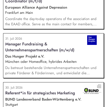
Coordinator (m/f/d)
European Alliance Against Depression
Frankfurt am Main
Coordinate the day-to-day operations of the association and
the EAAD office. Serve as the main contact for members,
partners and general enquiries. Support the Board of
Directors by organising meetings, preparing documents and
31. Juli 2026
following up on decisions. Coordinate the association's
Manager Fundraising &
website, newsletters and social media. Support awareness
Unternehmenspartnerschaften (m/w/d)
campaigns and communication activities. Coordinate and
develop EAAD's fundraising activities.
Das Hunger Projekt e.V.
München oder Homeoffice, hybrides Arbeiten
Du betreust bestehende Unternehmenspartnerschaften und
private Förderer & Förderinnen, und entwickelst die
Zusammenarbeit systematisch weiter. Du identifizierst neue
Unternehmen und Förderer & Förderinnen und sprichst sie
30. Juli 2026
aktiv an. Du planst und setzt Fundraising-Maßnahmen
Referent*in für strategisches Marketing
eigenständig um und verfolgst deren Ergebnisse. Du
arbeitest eng mit der Landesdirektion, dem Marketing und
BUND Landesverband Baden-Württemberg e.V.
unseren Programmkollegen zusammen.
Stuttgart