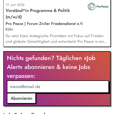
Öffentlichkeitsarbeit Print und web in Deutsch und Englisch,
19. Juni 2026
Vertretung des Projekts bei Vorträgen, Netzwerk- u.
Vorständ*in Programme & Politik
Fundraisingveranstaltungen, Weiterentwicklung des
(m/w/d)
Privatspendenfundraisings, regelmäßige Kommunikation mit
und das Gewinnen von (neuen) Spender*innen, Organisation
Pro Peace | Forum Ziviler Friedensdienst e.V.
und Begleitung der etwa jährlich stattfindenden
Köln
Dialogseminare.
Du setzt klare strategische Prioritäten mit Fokus auf Frieden
und globale Gerechtigkeit und entwickelst Pro Peace in einer
Phase der Neuausrichtung zukunftsfähig weiter. Du steuerst
die Programme im In- und Ausland, die Kommunikation und
Nichts gefunden? Täglichen »Job
die Akademie für Konflikttransformation und entwickelst den
methodischen Ansatz gemeinsam mit den Fachbereichen
Alert« abonnieren & keine Jobs
kontinuierlich weiter. Du sicherst und diversifizierst
verpassen:
Einnahmen und verantwortest das strategische Fundraising.
Abonnieren