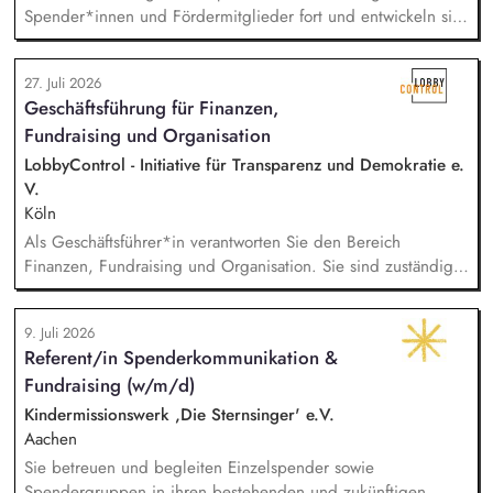
Spender*innen und Fördermitglieder fort und entwickeln sie
weiter. Sie sind verantwortlich für unsere E-Mailings und
steuern diese ganzheitlich - angefangen bei der Planung,
27. Juli 2026
Zielgruppensegmentierung und Themenauswahl übers Texten
Geschäftsführung für Finanzen,
bis hin zur technischen Abwicklung und deren
Fundraising und Organisation
kontinuierlichen Optimierung und Weiterentwicklung.
LobbyControl - Initiative für Transparenz und Demokratie e.
V.
Köln
Als Geschäftsführer*in verantworten Sie den Bereich
Finanzen, Fundraising und Organisation. Sie sind zuständig
für die Finanzplanung, das Controlling und die Organisation
des Rechnungswesens. Sie leiten das Fundraising-Team und
9. Juli 2026
entwickeln eine nachhaltige Fundraising Strategie. Sie sind
Referent/in Spenderkommunikation &
verantwortlich für das Personalmanagement und die operative
Fundraising (w/m/d)
Steuerung von Prozessen zur Organisationsentwicklung.
Kindermissionswerk ,Die Sternsinger' e.V.
Aachen
Sie betreuen und begleiten Einzelspender sowie
Spendergruppen in ihren bestehenden und zukünftigen