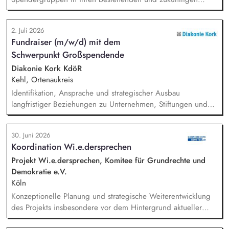
Projektpartnerschaften (Kooperationsprojekte zwischen
deutschen Spendergruppen und internationalen
2. Juli 2026
Entwicklungshilfeprojekten) und fördern den Aufbau
Fundraiser (m/w/d) mit dem
langfristiger, vertrauensvoller Beziehungen.
Schwerpunkt Großspendende
Spenderbetreuung - Kommunikation und Abstimmung zu
Projekten, Budgets und Spendenaufkommen; Identifikation
Diakonie Kork KdöR
geeigneter Projekte, deeskalierende Kommunikation bei
Kehl, Ortenaukreis
Problemen mit Projekten in enger Abstimmung mit dem
Identifikation, Ansprache und strategischer Ausbau
Vorstand und beteiligten Kolleg/innen.
langfristiger Beziehungen zu Unternehmen, Stiftungen und
vermögenden Privatpersonen. Entwicklung und Umsetzung
individueller Förderstrategien (Major Donor Journeys).
30. Juni 2026
Planung, Organisation und Durchführung von exklusiven
Koordination Wi.e.dersprechen
Fundraising-Veranstaltungen. Strategische Beratung und
Begleitung der Geschäftsleitung sowie der Gremien bei
Projekt Wi.e.dersprechen, Komitee für Grundrechte und
hochrangigen Spenderterminen und der direkten Ansprache.
Demokratie e.V.
Köln
Konzeptionelle Planung und strategische Weiterentwicklung
des Projekts insbesondere vor dem Hintergrund aktueller
politischer Entwicklungen in den Projektregionen,