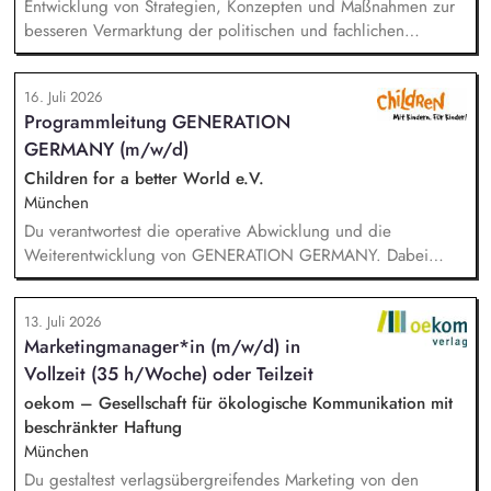
Entwicklung von Strategien, Konzepten und Maßnahmen zur
besseren Vermarktung der politischen und fachlichen
Aktivitäten des BUND Baden-Württemberg, Beratung,
Unterstützung und Qualifizierung der Haupt- und
16. Juli 2026
Ehrenamtlichen im BUND zur Verbesserung der öffentlichen
Programmleitung GENERATION
Sichtbarkeit des BUND, Konzeptionelle Begleitung des
GERMANY (m/w/d)
BUND-Auftritts bei Veranstaltungen, Aktionen u.ä.
Children for a better World e.V.
München
Du verantwortest die operative Abwicklung und die
Weiterentwicklung von GENERATION GERMANY. Dabei
arbeitest Du im Team und auch eng mit unserem Vorstand
zusammen und übernimmst Verantwortung für die Strategie,
13. Juli 2026
die Umsetzung und das Wachstum des Programms. Dazu
Marketingmanager*in (m/w/d) in
gehören insbesondere: Inhaltliche, strategische und
Vollzeit (35 h/Woche) oder Teilzeit
organisatorische Weiterentwicklung des Programms,
Konzeption, Planung und Durchführung unserer
oekom – Gesellschaft für ökologische Kommunikation mit
Demokratieveranstaltungen, Moderation der Veranstaltungen
beschränkter Haftung
und Vorbereitung der Panelgäste.
München
Du gestaltest verlagsübergreifendes Marketing von den