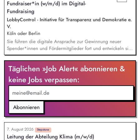
Fundraiser*in (w/m/d) im Digital-
verantwortlich für das Personalmanagement und die operative
Fundraising
Steuerung von Prozessen zur Organisationsentwicklung.
LobbyControl - Initiative für Transparenz und Demokratie e.
V.
Köln oder Berlin
Sie führen die digitale Ansprache zur Gewinnung neuer
Spender*innen und Fördermitglieder fort und entwickeln sie
weiter. Sie sind verantwortlich für unsere E-Mailings und
steuern diese ganzheitlich - angefangen bei der Planung,
Täglichen »Job Alert« abonnieren &
Zielgruppensegmentierung und Themenauswahl übers Texten
bis hin zur technischen Abwicklung und deren
keine Jobs verpassen:
kontinuierlichen Optimierung und Weiterentwicklung.
Abonnieren
7. August 2026
Stepstone
Leitung der Abteilung Klima (m/w/d)