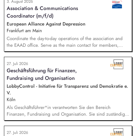
3. August 2026
Association & Communications
Coordinator (m/f/d)
European Alliance Against Depression
Frankfurt am Main
Coordinate the day-to-day operations of the association and
the EAAD office. Serve as the main contact for members,
partners and general enquiries. Support the Board of
Directors by organising meetings, preparing documents and
27. Juli 2026
following up on decisions. Coordinate the association's
Geschäftsführung für Finanzen,
website, newsletters and social media. Support awareness
Fundraising und Organisation
campaigns and communication activities. Coordinate and
develop EAAD's fundraising activities.
LobbyControl - Initiative für Transparenz und Demokratie e.
V.
Köln
Als Geschäftsführer*in verantworten Sie den Bereich
Finanzen, Fundraising und Organisation. Sie sind zuständig
für die Finanzplanung, das Controlling und die Organisation
des Rechnungswesens. Sie leiten das Fundraising-Team und
27. Juli 2026
entwickeln eine nachhaltige Fundraising Strategie. Sie sind