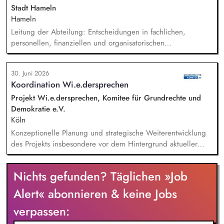
Stadt Hameln
Hameln
Leitung der Abteilung: Entscheidungen in fachlichen,
personellen, finanziellen und organisatorischen
Angelegenheiten, Koordination der Arbeit und des
Ressourceneinsatzes sowie der Arbeitsverfahren und -mittel,
30. Juni 2026
konzeptioneller Aufbau der neuen Abteilung, Etablierung
Koordination Wi.e.dersprechen
und Positionierung des Themas Klima innerhalb der
Verwaltungsorganisation, fachbereichsübergreifende
Projekt Wi.e.dersprechen, Komitee für Grundrechte und
Steuerung und Koordination der Themen Klimaschutz,
Demokratie e.V.
Klimaanpassung, kommunale Wärmeplanung und
Köln
Energiemanagement.
Konzeptionelle Planung und strategische Weiterentwicklung
des Projekts insbesondere vor dem Hintergrund aktueller
politischer Entwicklungen in den Projektregionen,
Öffentlichkeitsarbeit Print und web in Deutsch und Englisch,
Nichts gefunden? Täglichen »Job
Vertretung des Projekts bei Vorträgen, Netzwerk- u.
Fundraisingveranstaltungen, Weiterentwicklung des
Alert« abonnieren & keine Jobs
Privatspendenfundraisings, regelmäßige Kommunikation mit
verpassen:
und das Gewinnen von (neuen) Spender*innen, Organisation
und Begleitung der etwa jährlich stattfindenden