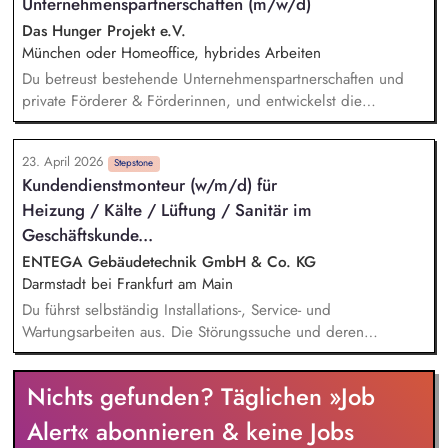
Unternehmenspartnerschaften (m/w/d)
Das Hunger Projekt e.V.
München oder Homeoffice, hybrides Arbeiten
Du betreust bestehende Unternehmenspartnerschaften und
private Förderer & Förderinnen, und entwickelst die
Zusammenarbeit systematisch weiter. Du identifizierst neue
Unternehmen und Förderer & Förderinnen und sprichst sie
23. April 2026
aktiv an. Du planst und setzt Fundraising-Maßnahmen
Stepstone
Kundendienstmonteur (w/m/d) für
eigenständig um und verfolgst deren Ergebnisse. Du
Heizung / Kälte / Lüftung / Sanitär im
arbeitest eng mit der Landesdirektion, dem Marketing und
unseren Programmkollegen zusammen.
Geschäftskunde...
ENTEGA Gebäudetechnik GmbH & Co. KG
Darmstadt bei Frankfurt am Main
Du führst selbständig Installations-, Service- und
Wartungsarbeiten aus. Die Störungssuche und deren
Beseitigung führst du selbstständig durch. Du berätst und
betreust unsere Kunden hinsichtlich optimaler Einstellungen
Nichts gefunden? Täglichen »Job
der zugeteilten Kundenanlagen. Das Erstellen von
qualifizierten Service- und Wartungsberichten wird ebenfalls
Alert« abonnieren & keine Jobs
Teil deiner Aufgabe werden. Du nimmst an der