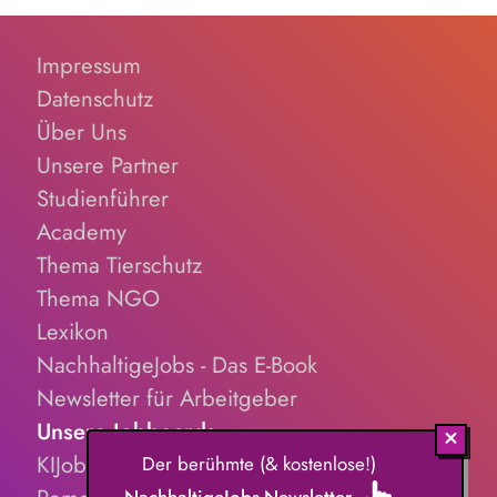
Impressum
Datenschutz
Über Uns
Unsere Partner
Studienführer
Academy
Thema Tierschutz
Thema NGO
Lexikon
NachhaltigeJobs - Das E-Book
Newsletter für Arbeitgeber
Unsere Jobboards
KIJobs.de
Der berühmte (& kostenlose!)
NachhaltigeJobs-Newsletter