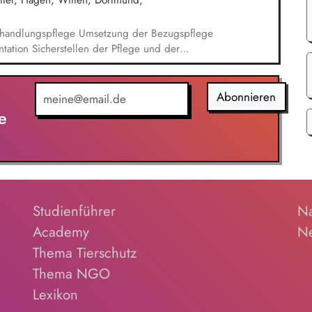
ter, Hagen, Witten, Dortmund,
tsentwicklung, Begleitung in emotionalen Krisen
rategien.
handlungspflege Umsetzung der Bezugspflege
tation Sicherstellen der Pflege und der
ung der Pflegeprozessplanung
Abonnieren
e
Studienführer
Na
Academy
Ne
Thema Tierschutz
Thema NGO
Lexikon