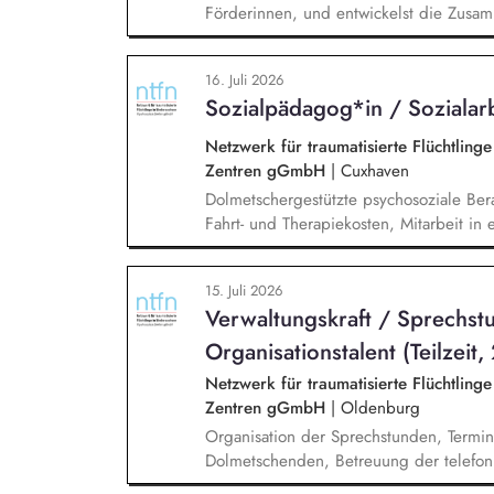
Förderinnen, und entwickelst die Zusamm
neue Unternehmen und Förderer & Förder
setzt Fundraising-Maßnahmen eigenstän
16. Juli 2026
arbeitest eng mit der Landesdirektion
Sozialpädagog*in / Sozialarb
zusammen.
Netzwerk für traumatisierte Flüchtling
Zentren gGmbH
|
Cuxhaven
Dolmetschergestützte psychosoziale Ber
Fahrt- und Therapiekosten, Mitarbeit i
Vermittlung in die psychiatrische / psy
15. Juli 2026
Verwaltungskraft / Sprechst
Organisationstalent (Teilzeit,
Netzwerk für traumatisierte Flüchtling
Zentren gGmbH
|
Oldenburg
Organisation der Sprechstunden, Termin
Dolmetschenden, Betreuung der telefon
Verwaltungstätigkeiten, Unterstützung b