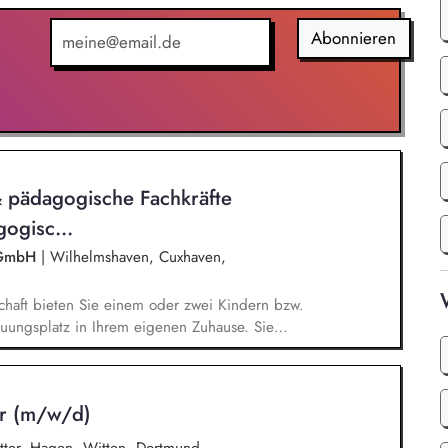
Abonnieren
 pädagogische Fachkräfte
ogisc...
e GmbH
|
Wilhelmshaven, Cuxhaven,
haft bieten Sie einem oder zwei Kindern bzw.
euungsplatz in Ihrem eigenen Zuhause. Sie
ig und gestalten ihren Alltag mit pädagogischer
Pädagogische Begleitung und Betreuung:
ng der aufgenommenen Kinder oder Jugendlichen,
er (m/w/d)
n sowie Orientierung an Regeln und sozialen
estaltung und Pflege sozialer Kontakte, Förderung