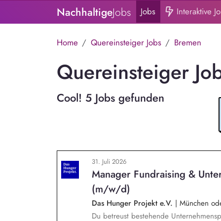
Nachhaltige
Jobs
Jobs
Interaktive J
Home
Quereinsteiger Jobs
Bremen
Quereinsteiger Jo
Cool! 5 Jobs gefunden
31. Juli 2026
Manager Fundraising & Unte
(m/w/d)
Das Hunger Projekt e.V.
|
München oder
Du betreust bestehende Unternehmenspa