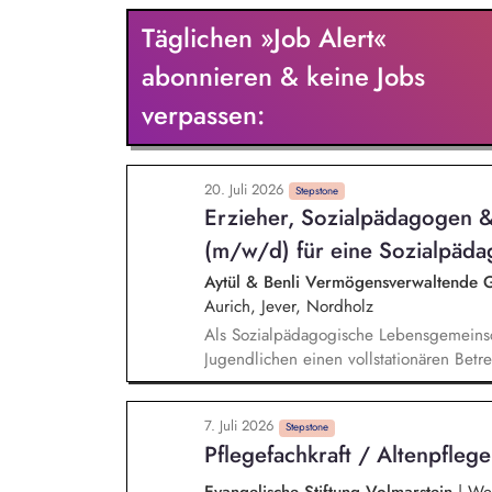
Täglichen »Job Alert«
abonnieren & keine Jobs
verpassen:
20. Juli 2026
Stepstone
Erzieher, Sozialpädagogen &
(m/w/d) für eine Sozialpädag
Aytül & Benli Vermögensverwaltend
Aurich, Jever, Nordholz
Als Sozialpädagogische Lebensgemeinsc
Jugendlichen einen vollstationären Betr
begleiten die jungen Menschen langfrist
Kompetenz, Verlässlichkeit und Herz. 
7. Juli 2026
Ganzheitliche Betreuung und Versorgu
Stepstone
Pflegefachkraft / Altenpfleg
Förderung lebenspraktischer Fähigkeite
Normen, Unterstützung bei der Freizeitg