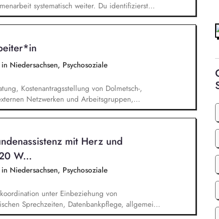
enarbeit systematisch weiter. Du identifizierst
innen und sprichst sie aktiv an. Du planst und
dig um und verfolgst deren Ergebnisse. Du
, dem Marketing und unseren Programmkollegen
eiter*in
e in Niedersachsen, Psychosoziale
atung, Kostenantragsstellung von Dolmetsch-,
n externen Netzwerken und Arbeitsgruppen,
chotherapeutische Regelversorgung.
undenassistenz mit Herz und
 20 W...
e in Niedersachsen, Psychosoziale
koordination unter Einbeziehung von
ischen Sprechzeiten, Datenbankpflege, allgemeine
ei der Vermittlung in die Regelversorgung.