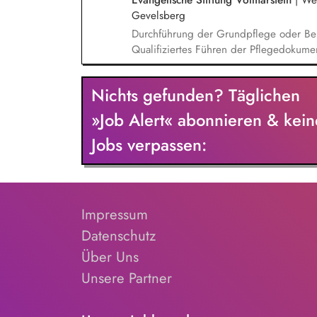
Evangelische Stiftung Volmarstein
|
Wet
sozialer Kompetenzen und Persönlichkei
Gevelsberg
und Entwicklung individueller Lösungsst
Durchführung der Grundpflege oder Be
Qualifiziertes Führen der Pflegedokumen
Pflegequalität Entwicklung und Umsetz
Nichts gefunden? Täglichen
»Job Alert« abonnieren & kein
Jobs verpassen:
Impressum
Datenschutz
Über Uns
Unsere Partner