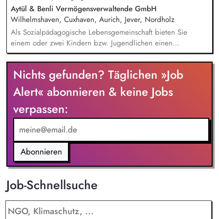
Aytül & Benli Vermögensverwaltende GmbH
Wilhelmshaven, Cuxhaven, Aurich, Jever, Nordholz
Als Sozialpädagogische Lebensgemeinschaft bieten Sie
einem oder zwei Kindern bzw. Jugendlichen einen
vollstationären Betreuungsplatz in Ihrem eigenen Zuhause.
Sie begleiten die jungen Menschen langfristig und gestalten
Nichts gefunden? Täglichen »Job
ihren Alltag mit pädagogischer Kompetenz, Verlässlichkeit
und Herz. Pädagogische Begleitung und Betreuung:
Alert« abonnieren & keine Jobs
Ganzheitliche Betreuung und Versorgung der
verpassen:
aufgenommenen Kinder oder Jugendlichen, Förderung
lebenspraktischer Fähigkeiten sowie Orientierung an Regeln
und sozialen Normen, Unterstützung bei der
Freizeitgestaltung und Pflege sozialer Kontakte, Förderung
sozialer Kompetenzen und Persönlichkeitsentwicklung,
Abonnieren
Begleitung in emotionalen Krisen und Entwicklung
individueller Lösungsstrategien.
Job-Schnellsuche