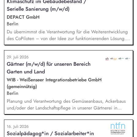
Klimaschutz im Gebäudebestand /
Serielle Sanierung (m/w/d)
DEPACT GmbH
Berlin
Du übernimmst die Verantwortung für die Weiterentwicklung
des CoPiloten – von der Idee zur funktionierenden Lösung.
Im Zentrum stehen die Umsetzung und Implementierung: Du
verstehst die zugrunde liegenden Prozesse, optimierst sie,
29. Juli 2026
und entwickelst daraus unser Produkt weiter, zusammen mit
Gärtner (m/w/d) für unseren Bereich
unseren Partnern der Branche.
Garten und Land
WIB - Weißenseer Integrationsbetriebe GmbH
(gemeinnützig)
Berlin
Planung und Verantwortung des Gemüseanbaus, Ackerbaus
und/oder der Landschaftspflege in unserer Gärtnerei in
Berlin-Malchow, Umsetzung eines zertifizierten Bio-Anbaus,
fachliche Anleitung und Unterstützung der Teilnehmenden
16. Juli 2026
und Beschäftigten, Organisation der Arbeitsabläufe und einer
Sozialpädagog*in / Sozialarbeiter*in
zweckmäßigen Arbeitsplatzgestaltung, Überwachung der