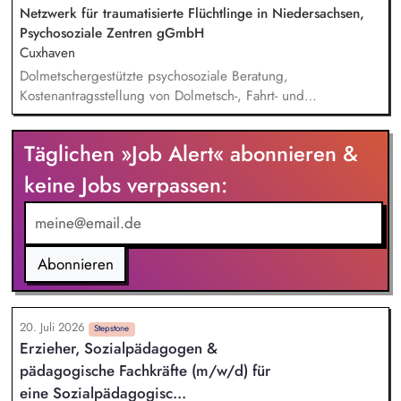
Einhaltung von Gesundheits-, Arbeitsschutz- und
Netzwerk für traumatisierte Flüchtlinge in Niedersachsen,
Unfallverhütungsvorschriften.
Psychosoziale Zentren gGmbH
Cuxhaven
Dolmetschergestützte psychosoziale Beratung,
Kostenantragsstellung von Dolmetsch-, Fahrt- und
Therapiekosten, Mitarbeit in externen Netzwerken und
Arbeitsgruppen, Vermittlung in die psychiatrische /
Täglichen »Job Alert« abonnieren &
psychotherapeutische Regelversorgung.
keine Jobs verpassen:
Abonnieren
20. Juli 2026
Stepstone
Erzieher, Sozialpädagogen &
pädagogische Fachkräfte (m/w/d) für
eine Sozialpädagogisc...