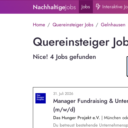
Nachhaltige
Jobs
Jobs
Interaktive J
Home
Quereinsteiger Jobs
Gelnhausen
Quereinsteiger Jo
Nice! 4 Jobs gefunden
31. Juli 2026
Manager Fundraising & Unte
(m/w/d)
Das Hunger Projekt e.V.
|
München oder
Du betreust bestehende Unternehmenspa