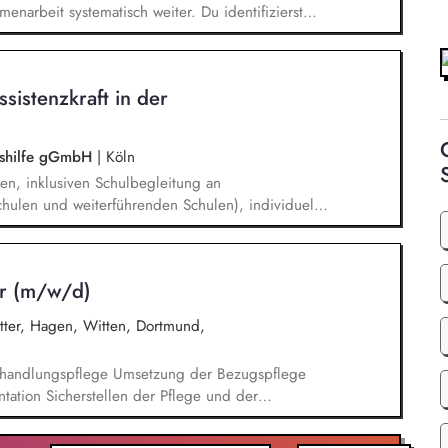
enarbeit systematisch weiter. Du identifizierst
innen und sprichst sie aktiv an. Du planst und
dig um und verfolgst deren Ergebnisse. Du
, dem Marketing und unseren Programmkollegen
ssistenzkraft in der
ngshilfe gGmbH
|
Köln
en, inklusiven Schulbegleitung an
hulen und weiterführenden Schulen), individuelle
 Unterricht und in den Pausenzeiten, Beziehungs-
rbeiten von Methoden und Strategien mit den
um Selbstständigkeit und Teilhabe zu fördern.
er (m/w/d)
ter, Hagen, Witten, Dortmund,
handlungspflege Umsetzung der Bezugspflege
tation Sicherstellen der Pflege und der
ung der Pflegeprozessplanung