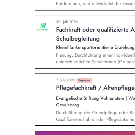
Förderinnen, und entwickelst die Zusamm
neue Unternehmen und Förderer & Förder
setzt Fundraising-Maßnahmen eigenstän
30. Juli 2026
arbeitest eng mit der Landesdirektion
Fachkraft oder qualifizierte A
zusammen.
Schulbegleitung
RheinFlanke sportorientierte Erziehu
Planung, Durchführung einer individuell
unterschiedlichen Schulformen (Grundsc
Unterstützung eines:einer Schüler:in im
und Vertrauensarbeit, gemeinsames Era
7. Juli 2026
Lehrer:innen und Sonderpädagog:innen, 
Stepstone
Pflegefachkraft / Altenpfleg
Evangelische Stiftung Volmarstein
|
Wet
Gevelsberg
Durchführung der Grundpflege oder Be
Qualifiziertes Führen der Pflegedokumen
Pflegequalität Entwicklung und Umsetz