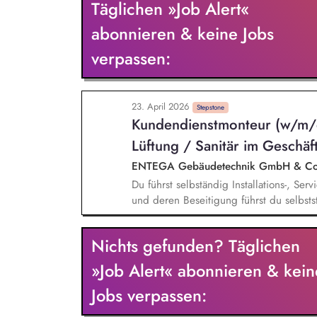
Täglichen »Job Alert«
abonnieren & keine Jobs
verpassen:
23. April 2026
Stepstone
Kundendienstmonteur (w/m/d
Lüftung / Sanitär im Geschäf
ENTEGA Gebäudetechnik GmbH & C
Du führst selbständig Installations-, Se
und deren Beseitigung führst du selbsts
Kunden hinsichtlich optimaler Einstellu
von qualifizierten Service- und Wartung
Nichts gefunden? Täglichen
werden. Du nimmst an der turnusmäßigen
»Job Alert« abonnieren & kein
Jobs verpassen: