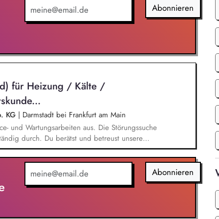
Abonnieren
) für Heizung / Kälte /
tskunde...
o. KG
|
Darmstadt bei Frankfurt am Main
rvice- und Wartungsarbeiten aus. Die Störungssuche
tändig durch. Du berätst und betreust unsere
ngen der zugeteilten Kundenanlagen. Das Erstellen
sberichten wird ebenfalls Teil deiner Aufgabe
 Rufbereitschaft teil.
Abonnieren
e