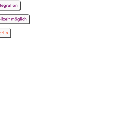
ntegration
eilzeit möglich
erlin