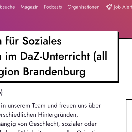
obsuche
Magazin
Podcasts
Organisationen
Job Aler
 für Soziales
im DaZ-Unterricht (all
egion Brandenburg
)
t in unserem Team und freuen uns über
rschiedlichen Hintergründen,
ängig von Geschlecht, sozialer oder