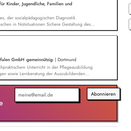
)
ür Kinder, Jugendliche, Familien und
s, der sozialpädagogischen Diagnostik
chen in Notsituationen Sichere Gestaltung des
rsehbaren Situationen Dokumentation der
n Diagnostikberichten
tfalen GmbH -gemeinnützig-
|
Dortmund
hpraktischem Unterricht in der Pflegeausbildung
gen sowie Lernberatung der Auszubildenden
 von Bildungsteilnehmenden während der
 Bewertung von Leistungsnachweisen und
begleitung der Auszubildenden sowie enge
Abonnieren
 Praxiseinrichtungen
e