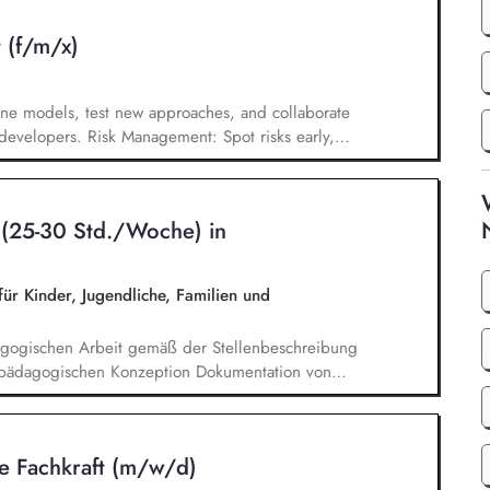
iterentwicklung des Caritas-Vereins Altenoythe
 (f/m/x)
s Ressort Wirtschaft und Finanzen
egisch und organisatorisch zukunftsfähig aus. Sie
chtergesellschaften sowie die Verantwortung für
ne models, test new approaches, and collaborate
d developers. Risk Management: Spot risks early,
pared for anything. Quantitative Analysis: Use
ptimize trading operations, and develop new
 prices, and live trading results; react quickly to
n (25-30 Std./Woche) in
esses.
ür Kinder, Jugendliche, Familien und
agogischen Arbeit gemäß der Stellenbeschreibung
pädagogischen Konzeption Dokumentation von
on Entwicklungsberichten Vorbereitung,
abgestimmten pädagogischen Angebote
es Entwicklungsstandes, Stärken und
he Fachkraft (m/w/d)
usammenarbeit mit den Familien (inkl. Planung