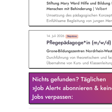
und Durchführung von Elterngesprächen
Stiftung Mary Ward Hilfe und Bildung f
Menschen mit Behinderung
|
Velbert
Umsetzung des pädagogischen Konzepte
Einfühlsame Begleitung von jungen Mens
pädagogischen Alltags, auch in unvorhe
pädagogischen Arbeit und Erstellung vo
14. Juli 2026
Stepstone
Pflegepädagoge*in (m/w/d)
Grone-Bildungszentren Nordrhein-Wes
Durchführung von theoretischem und fac
Übernahme von Kurs- und Klassenleitun
Pädagogische Begleitung und Beratung
Ausbildung Planung, Durchführung und
Nichts gefunden? Täglichen
Prüfungen in Theorie und Praxis Praxis
Zusammenarbeit mit den kooperierenden
»Job Alert« abonnieren & kein
Jobs verpassen: