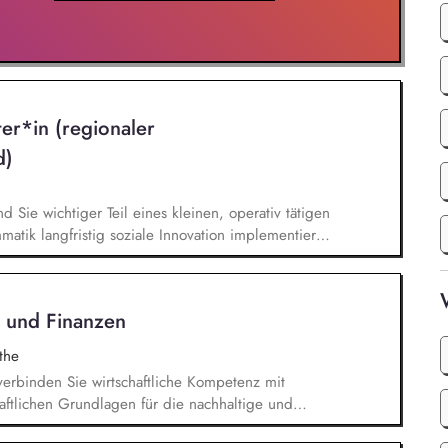
Brand und Content, Digital Communications)
ter*in (regionaler
d)
nd Sie wichtiger Teil eines kleinen, operativ tätigen
atik langfristig soziale Innovation implementiert.
bei der Umsetzung der Stiftungsprogrammatik und
gsstrategie der Stiftung weiter. Sie übersetzen
agsangebundene Handlungsansätze entlang unserer
 und Finanzen
the
 verbinden Sie wirtschaftliche Kompetenz mit
haftlichen Grundlagen für die nachhaltige und
n Auftrags des Caritas-Vereins Altenoythe.
ädagogik und Verfahren verantworten Sie die