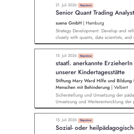
21. Juli 2026
Gesamtleitung sowie die strategische We
Stepstone
Senior Quant Trading Analyst
und seiner Einrichtungen. Sie führen da
eigenverantwortlich und richten es strat
suena GmbH
|
Hamburg
übernehmen die Geschäftsführung der To
Strategy Development: Develop and refi
die strategische Personalentwicklung.
closely with quants, data scientists, an
think in scenarios, and ensure we're pre
Python and other tools to analyze and o
15. Juli 2026
strategies. Live Trading: Monitor markets,
Stepstone
staatl. anerkannte ErzieherI
anomalies; improve our automated proc
unserer Kindertagesstätte
Stiftung Mary Ward Hilfe und Bildung f
Menschen mit Behinderung
|
Velbert
Sicherstellung und Umsetzung der päd
Umsetzung und Weiterentwicklung der 
Entwicklungsprozessen und Erstellung v
Durchführung und Nachbereitung der 
15. Juli 2026
Beobachtung der Kinder hinsichtlich ihr
Stepstone
Sozial- oder heilpädagogisc
Entwicklungsaufgaben Vertrauensvolle Z