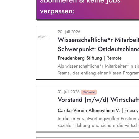
Mitarbeitenden (Öffentlichkeitsarbeit, 
verpassen:
20. Juli 2026
Wissenschaftliche*r Mitarbei
Schwerpunkt: Ostdeutschlan
Freudenberg Stiftung
|
Remote
Als wissenschaftliche*r Mitarbeiter*in si
Teams, das entlang einer klaren Programm
Sie unterstützen die Geschäftsführung 
entwickeln dabei die Internationalisierun
31. Juli 2026
wissenschaftliche Erkenntnisse in allt
Stepstone
Vorstand (m/w/d) Wirtschaft
Stiftungsprogrammatik.
Caritas-Verein Altenoythe e.V.
|
Friesoy
In dieser verantwortungsvollen Position
sozialer Haltung und sichern die wirtsc
zukunftsorientierte Erfüllung des soziale
Gemeinsam mit dem Vorstand Inhalte, P