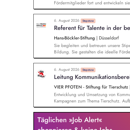
Fördermitglieder fort und entwickeln sie 
Mailings und steuern diese ganzheitlich
Zielgruppensegmentierung und Themenau
6. August 2026
Abwicklung und deren kontinuierlichen
Stepstone
Referent für Talente in der 
Hans-Böckler-Stiftung
|
Düsseldorf
Sie begleiten und betreuen unsere Stip
Bildung. Sie gestalten die ideelle För
Damit einher gehen Dienstreisen im In- 
abteilungsübergreifenden Aufgaben und 
6. August 2026
Sie sind mitverantwortlich für die Proj
Stepstone
Leitung Kommunikationsbere
BMFTR.
VIER PFOTEN - Stiftung für Tierschutz
Entwicklung und Umsetzung von Kommun
Kampagnen zum Thema Tierschutz. Aufba
Markenauftritts von VIER PFOTEN Deutsc
und Zielgruppen-Definitionen. Monitor
Täglichen »Job Alert«
frühzeitig zu erkennen und zeitnahe, w
gewährleisten. Budgetplanung und Kost
abonnieren & keine Jobs