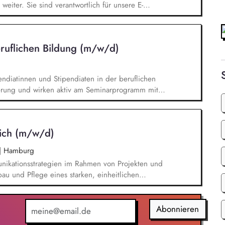
weiter. Sie sind verantwortlich für unsere E-
 - angefangen bei der Planung,
swahl übers Texten bis hin zur technischen
 Optimierung und Weiterentwicklung.
beruflichen Bildung (m/w/d)
endiatinnen und Stipendiaten in der beruflichen
derung und wirken aktiv am Seminarprogramm mit.
und Ausland. Sie beteiligen sich an
wirken an wissenschaftlichen Publikationen mit.
ektdokumentation und das Berichtswesen an das
ich (m/w/d)
|
Hamburg
ikationsstrategien im Rahmen von Projekten und
u und Pflege eines starken, einheitlichen
hland. Entwicklung von Social-Media-Strategien
ing externer Trends, um aufkommende Themen
irkungsvolle Kommunikationsstrategien zu
Abonnieren
enstellenmanagement. Fachliche Führung der