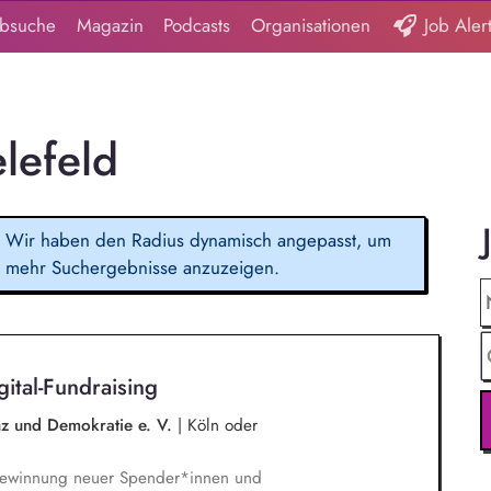
obsuche
Magazin
Podcasts
Organisationen
Job Aler
elefeld
Wir haben den Radius dynamisch angepasst, um
mehr Suchergebnisse anzuzeigen.
ital-Fundraising
enz und Demokratie e. V.
|
Köln oder
 Gewinnung neuer Spender*innen und