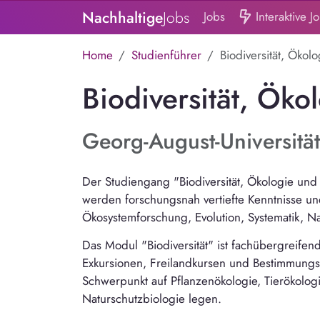
Nachhaltige
Jobs
Jobs
Interaktive J
Home
Studienführer
Biodiversität, Ökol
Biodiversität, Öko
Georg-August-Universitä
Der Studiengang "Biodiversität, Ökologie und 
werden forschungsnah vertiefte Kenntnisse und
Ökosystemforschung, Evolution, Systematik, 
Das Modul "Biodiversität" ist fachübergreifen
Exkursionen, Freilandkursen und Bestimmung
Schwerpunkt auf Pflanzenökologie, Tierökologie
Naturschutzbiologie legen.