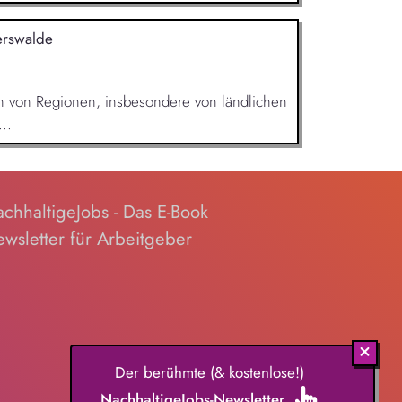
erswalde
en von Regionen, insbesondere von ländlichen
..
chhaltigeJobs - Das E-Book
wsletter für Arbeitgeber
Der berühmte (& kostenlose!)
NachhaltigeJobs-Newsletter