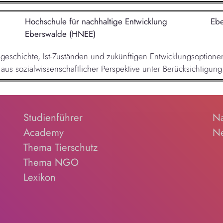
Hochschule für nachhaltige Entwicklung
Eb
Eberswalde (HNEE)
sgeschichte, Ist-Zuständen und zukünftigen Entwicklungsoption
us sozialwissenschaftlicher Perspektive unter Berücksichtigung.
Studienführer
Na
Academy
Ne
Thema Tierschutz
Thema NGO
Lexikon