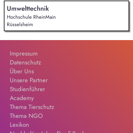
Umwelttechnik
Hochschule RheinMain
Rüsselsheim
Impressum
Datenschutz
Über Uns
Unsere Partner
Studienführer
Academy
Thema Tierschutz
Thema NGO
Lexikon