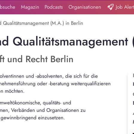
obsuche
Magazin
Podcasts
Organisationen
Job Aler
d Qualitätsmanagement (M.A.) in Berlin
und Qualitätsmanagement 
t und Recht Berlin
lventinnen und -absolventen, die sich für die
ternehmensführung oder -beratung weiterqualifizieren
en möchten.
mweltökonomische, qualitäts- und
ehmen, Verbänden und Organisationen zu
 gewinnbringend einzusetzen.