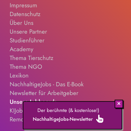
Impressum
Datenschutz
Über Uns
Unsere Partner
Studienführer
Academy
Thema Tierschutz
Thema NGO
Lexikon
NachhaltigeJobs - Das E-Book
Newsletter für Arbeitgeber
Unsere Jobboards
KIJobs.de
Der berühmte (& kostenlose!)
RemoteJobs.de
NachhaltigeJobs-Newsletter