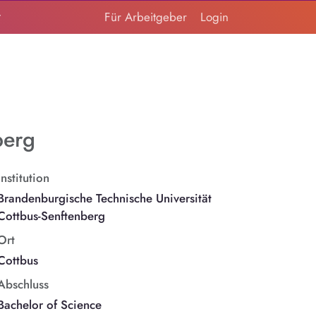
t
Für Arbeitgeber
Login
berg
Institution
Brandenburgische Technische Universität
Cottbus-Senftenberg
Ort
Cottbus
Abschluss
Bachelor of Science