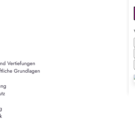
und Vertiefungen
aftliche Grundlagen
ung
utz
g
k