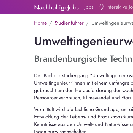
Nachhaltige
Jobs
Jobs
Interaktive J
Home
Studienführer
Umweltingenieurwes
Umweltingenieurwe
Brandenburgische Techni
Der Bachelorstudiengang "Umweltingenieurwe
Umweltingenieur*innen mit einem umfangre
gebraucht um den Herausforderung der wach
Ressourcenverbrauch, Klimawandel und Stör
Vermittelt wird die fachliche Grundlage, um 
Entwicklung der Lebens- und Produktionsräu
Kenntnisse aus den Umwelt- und Naturwissens
Ingenieurwissenschaften.