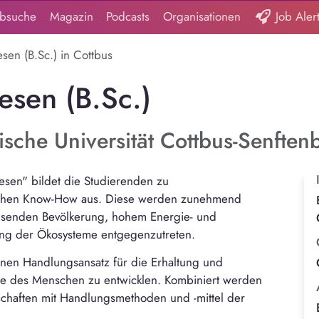
obsuche
Magazin
Podcasts
Organisationen
Job Aler
en (B.Sc.) in Cottbus
sen (B.Sc.)
sche Universität Cottbus-Senften
sen" bildet die Studierenden zu
ichen Know-How aus. Diese werden zunehmend
senden Bevölkerung, hohem Energie- und
ung der Ökosysteme entgegenzutreten.
einen Handlungsansatz für die Erhaltung und
me des Menschen zu entwicklen. Kombiniert werden
chaften mit Handlungsmethoden und -mittel der