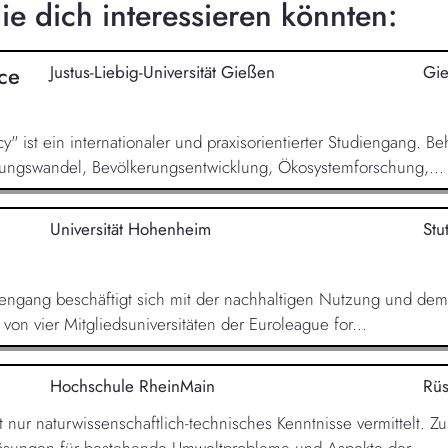
e dich interessieren könnten:
ce
Justus-Liebig-Universität Gießen
Gi
" ist ein internationaler und praxisorientierter Studiengang. 
zungswandel, Bevölkerungsentwicklung, Ökosystemforschung,...
Universität Hohenheim
Stu
engang beschäftigt sich mit der nachhaltigen Nutzung und de
on vier Mitgliedsuniversitäten der Euroleague for...
Hochschule RheinMain
Rüs
ur naturwissenschaftlich-technisches Kenntnisse vermittelt. Zu
ösungen für bestehende Umweltprobleme und Aspekte der...