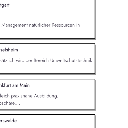
ttgart
m Management natürlicher Ressourcen in
selsheim
sätzlich wird der Bereich Umweltschutztech­nik
nkfurt am Main
leich praxisnahe Ausbildung.
sphäre,...
erswalde