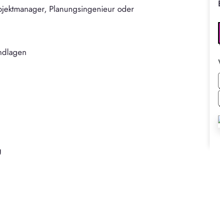
rojektmanager, Planungsingenieur oder
undlagen
n
g