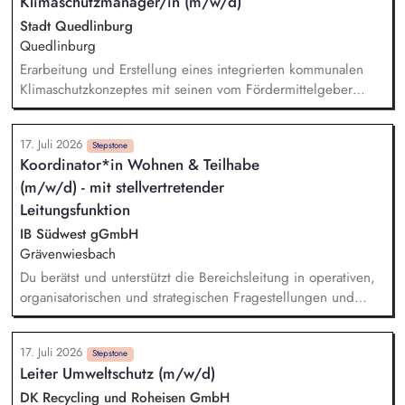
Klimaschutzmanager/in (m/w/d)
Identifikation kommunaler Handlungsfelder der
Klimaanpassung. Erarbeitung eines Maßnahmenkatalogs mit
Stadt Quedlinburg
Priorisierung zur Entwicklung von Umsetzungsstrategien.
Quedlinburg
Integration der Klimaanpassung als Querschnittsaufgabe in
Erarbeitung und Erstellung eines integrierten kommunalen
bestehende Verwaltungsprozesse und Strukturen.
Klimaschutzkonzeptes mit seinen vom Fördermittelgeber
geforderten Bestandteilen Beauftragung und Koordination von
externen Drittanbietern Initiierung, Begleitung und
17. Juli 2026
Projektmanagement von Maßnahmen und Projekten Prüfung
Stepstone
Koordinator*in Wohnen & Teilhabe
und Umsetzung von wirkungsvollen Klimaschutz-
(m/w/d) - mit stellvertretender
Sofortmaßnahmen Durchführung eines zivilgesellschaftlichen
Prozesses für die Konzepterstellung (Workshops,
Leitungsfunktion
Ideensammlung mit Bürger/innen) Integration des
IB Südwest gGmbH
Klimaschutzes in die Verwaltungsabläufe
Grävenwiesbach
Vernetzung/Kooperation mit anderen lokalen
Du berätst und unterstützt die Bereichsleitung in operativen,
Klimaschutzakteuren
organisatorischen und strategischen Fragestellungen und
vertrittst die Einrichtungs- und Hausleitungen im
Abwesenheitsfall. Du führst ein kleines Team fachlich und
17. Juli 2026
organisatorisch und wirkst an einer wirtschaftlichen
Stepstone
Leiter Umweltschutz (m/w/d)
Betriebsführung mit, u. a. im Personal- und
Leistungscontrolling. Du kooperierst mit Kostenträgern,
DK Recycling und Roheisen GmbH