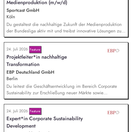
Medienproduktion (m/w/d)
Sportcast GmbH
Köln
Du gestaltest die nachhaltige Zukunft der Medienproduktion
der Bundesliga aktiv mit und treibst innovative Lösungen zur
Reduzierung von Emissionen voran. Dein Fokus liegt auf der
Evaluierung von Reduktionspotentialen von TV-
24. Juli 2026
Feature
Produktionskonzepten hinsichtlich Co2e-Fußabdruck,
Projektleiter*in nachhaltige
Durchführung einer Machbarkeitsstudie zur emissionsfreien
USV-Stromversorgung sowie der Koordination interner und
Transformation
externer Stakeholder.
EBP Deutschland GmbH
Berlin
Du leitest die Geschäftsentwicklung im Bereich Corporate
Sustainability zur Erschließung neuer Märkte sowie
Entwicklung von Geschäftsmodellen. Dabei arbeitest du eng
mit einem bestehenden Team zusammen und entwickelst
24. Juli 2026
Feature
dieses gemeinsam mit erfahrenen Projektleiter*innen weiter.
Expert*in Corporate Sustainability
Zu Deinen Aufgaben gehören vor allem:
Strategieentwicklung: Entwurf und Umsetzung von
Development
Wachstumsstrategie und Geschäftsmodellen, Trendanalysen: