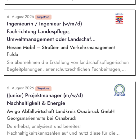
Angelegenheiten, Koordination der Arbeit und des
Ressourceneinsatzes sowie der Arbeitsverfahren und -mittel,
6. August 2026
konzeptioneller Aufbau der neuen Abteilung, Etablierung
Stepstone
Ingenieurin / Ingenieur (w/m/d)
und Positionierung des Themas Klima innerhalb der
Fachrichtung Landespflege,
Verwaltungsorganisation, fachbereichsübergreifende
Steuerung und Koordination der Themen Klimaschutz,
Umweltmanagement oder Landschaf...
Klimaanpassung, kommunale Wärmeplanung und
Hessen Mobil – Straßen- und Verkehrsmanagement
Energiemanagement.
Fulda
Sie übernehmen die Erstellung von landschaftspflegerischen
Begleitplanungen, artenschutzrechtlichen Fachbeiträgen,
FFH-Verträglichkeitsprüfungen. Die Vergabe und Steuerung
von landschaftspflegerischen Begleitplanungen (LBP),
6. August 2026
artenschutzrechtlichen Fachbeiträgen, FFH-
Stepstone
(Junior) Projektmanager (m/w/d)
Verträglichkeitsprüfungen sowie Ausführungsplänen (LAP)
Nachhaltigkeit & Energie
gehören ebenfalls zu Ihren Aufgaben. Darüber hinaus sind
Sie verantwortlich für die ökologische Baubegleitung für
Awigo Abfallwirtschaft Landkreis Osnabrück GmbH
Straßenbauvorhaben und Radwege. Sie sind verantwortlich
Georgsmarienhütte bei Osnabrück
für die Erstellung von landschaftspflegerischen
Du erhebst, analysierst und bereitest
Ausführungsplänen für Bepflanzung, Biotopgestaltung und
Nachhaltigkeitskennzahlen auf und nutzt diese für die
Artenschutzmaßnahmen.