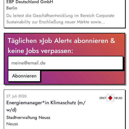
EBP Deutschland GmbH
Frühzeitige Identifikation von Branchen- und
Berlin
Regulatoriktrends, Partnermanagement: Aufbau von
Du leitest die Geschäftsentwicklung im Bereich Corporate
strategischen Partnerschaften, Kooperationen und
Sustainability zur Erschließung neuer Märkte sowie
Netzwerken, Akquisition von Aufträgen, Neukunden und
Entwicklung von Geschäftsmodellen. Dabei arbeitest du eng
Projekten.
mit einem bestehenden Team zusammen und entwickelst
Täglichen »Job Alert« abonnieren &
dieses gemeinsam mit erfahrenen Projektleiter*innen weiter.
Zu Deinen Aufgaben gehören vor allem:
keine Jobs verpassen:
Strategieentwicklung, Trendanalysen, Partnermanagement
sowie Akquisition von Aufträgen, Neukunden und Projekten.
Abonnieren
27. Juli 2026
Energiemanager*in Klimaschutz (m/
w/d)
Stadtverwaltung Neuss
Neuss