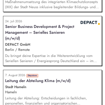
Maßnahmenumsetzung des integrierten Klimaschutzkonzepts
(IKK) der Stadt Neuss inklusive begleitender Bildungs- und
Öffentlichkeitsarbeit sowie Fortschreibung des IKK.
Monitoring und Berichterstattung zu den ca. 60 städtischen
24. Juli 2026
PV-Anlagen sowie Planung weiterer Anlageninstallationen.
Senior Business Development & Project
Prüfung, Planung und Umsetzung von Modellen zu Energy-
Management – Serielles Sanieren
Sharing und/oder Strombilanzkreismodellen. Eigenständige
Fördermittelakquise und Durchführung von Förderprojekten
(m/w/d)
in den Bereichen regenerative Energien sowie
DEPACT GmbH
energiesparendes Bauen und Sanieren.
Berlin / Remote
Du bringst deine Expertise in die Weiterentwicklung vom
Seriellen Sanieren / Energiesprong Deutschland ein – im
engen Austausch u.a. mit der dena, mit Blick auf
Markthochlauf und Support im regulatorischen Umfeld und
7. August 2026
der Stakeholder. Business-Development-Standbein: Du
Stepstone
Leitung der Abteilung Klima (m/w/d)
akquirierst und verantwortest eigenständig Projekte für unser
Vorqualifizierungs-Tool CoPilot und entwickelst /
Stadt Hameln
implementierst die Skalierung. Du qualifizierst zudem
Hameln
Bauunternehmen und Systemanbieter als Angebotspartner.
Leitung der Abteilung: Entscheidungen in fachlichen,
personellen, finanziellen und organisatorischen