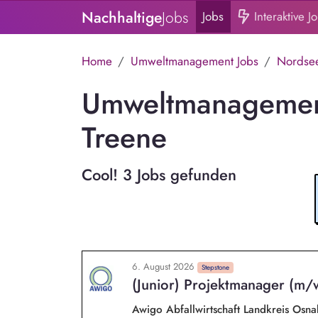
Nachhaltige
Jobs
Jobs
Interaktive J
Home
Umweltmanagement Jobs
Nordsee
Umweltmanagement
Treene
Cool! 3 Jobs gefunden
6. August 2026
Stepstone
(Junior) Projektmanager (m/
Awigo Abfallwirtschaft Landkreis Os