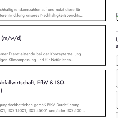
chhaltigkeitskennzahlen auf und nutzt diese für
iterentwicklung unseres Nachhaltigkeitsberichts
 B. VSME). Bei der Berechnung und
bon Footprints (CCF) unterstützt du und leitest
 Emissionsreduzierung ab. Du entwickelst
n (m/w/d)
 Klimaziele und Maßnahmen mit und unterstützt
 Darüber hinaus unterstützt du das
n im Bereich Windenergie, Photovoltaik,
rner Dienstleistende bei der Konzepterstellung
hemen der Energiewirtschaft.
tigen Klimaanpassung und für Natürlichen
en und Betroffenheiten der Kommune (z. B. Hitze,
on kommunaler Handlungsfelder der Klimaanpassung.
t Priorisierung zur Entwicklung von
bfallwirtschaft, EfbV & ISO-
Klimaanpassung als Querschnittsaufgabe in
rukturen.
)
rgungsfachbetrieben gemäß EfbV Durchführung
9001, ISO 14001, ISO 45001 und/oder ISO 50001
se, Anlagen, Nachweise und rechtlicher