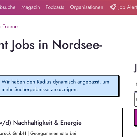
obsuche
Magazin
Podcasts
Organisationen
Job Aler
-Treene
 Jobs in Nordsee-
Wir haben den Radius dynamisch angepasst, um
mehr Suchergebnisse anzuzeigen.
w/d) Nachhaltigkeit & Energie
nabrück GmbH
|
Georgsmarienhütte bei