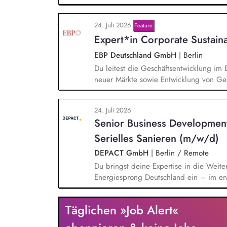
einem bestehenden Team zusammen und 
Projektleiter*innen weiter. Zu Deinen A
24. Juli 2026
Feature
Entwurf und Umsetzung von Wachstumsst
Expert*in Corporate Sustain
Frühzeitige Identifikation von Branchen
Aufbau von strategischen Partnerschaft
EBP Deutschland GmbH
|
Berlin
Aufträgen, Neukunden und Projekten.
Du leitest die Geschäftsentwicklung im 
neuer Märkte sowie Entwicklung von Ges
einem bestehenden Team zusammen und 
Projektleiter*innen weiter. Zu Deinen A
24. Juli 2026
Trendanalysen, Partnermanagement sowi
Senior Business Developmen
Projekten.
Serielles Sanieren (m/w/d)
DEPACT GmbH
|
Berlin / Remote
Du bringst deine Expertise in die Weite
Energiesprong Deutschland ein – im eng
Markthochlauf und Support im regulator
Development-Standbein: Du akquirierst u
Täglichen »Job Alert«
Vorqualifizierungs-Tool CoPilot und entw
qualifizierst zudem Bauunternehmen und