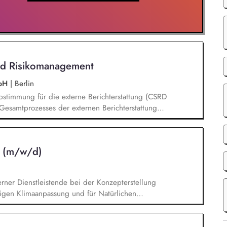
nd Risikomanagement
mbH
|
Berlin
stimmung für die externe Berichterstattung (CSRD
esamtprozesses der externen Berichterstattung
 qualitativ hochwertigen Umsetzung in
chbereichen Entwicklung & Einführung des
ent Analysieren regulatorischer
n (m/w/d)
 sowie entsprechende gesetzliche
fbau und Weiterentwicklung von internen
rner Dienstleistende bei der Konzepterstellung
tigen Klimaanpassung und für Natürlichen
en und Betroffenheiten der Kommune (z. B. Hitze,
on kommunaler Handlungsfelder der Klimaanpassung.
t Priorisierung zur Entwicklung von