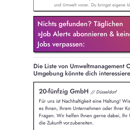
und Umwelt voran. Du bringst eigene Id
einen sicheren Arbeitsplatz. Durchführe
Gesundheits-, Arbeitsschutz- und Umwelt
Nichts gefunden? Täglichen
Sicherstellen der Einhaltung der deuts
Aktualisieren von Gefährdungsbeurteil
»Job Alert« abonnieren & kein
interner Audits und Unterstützung in Ve
Jobs verpassen:
Berichterstattung für ESG, im Abfallman
(ISO 50001).
Die Liste von Umweltmanagement O
Umgebung könnte dich interessier
20-fünfzig GmbH
// Düsseldorf
Für uns ist Nachhaltigkeit eine Haltung! Wi
es Ihnen, Ihrem Unternehmen oder Ihrer 
Fragen. Wir helfen Ihnen gerne dabei, Ih
die Zukunft vorzubereiten.