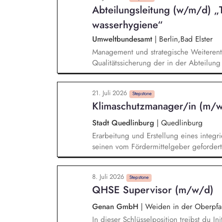
Abteilungs­leitung (w/m/d) „
Umsetzungsstrategien. Integration der 
bestehende Verwaltungsprozesse und St
wasserhygiene“
Umweltbundesamt
|
Berlin,Bad Elster
Management und strategische Weiterent
Qualitätssicherung der in der Abteilun
Weiterentwicklung der Trink- und Bade
Herausforderungen, vom Forschungsbeda
21. Juli 2026
und Empfehlungen für den Regelungsbe
Stepstone
Klimaschutzmanager/in (m/
Regelwerk, WHO Guidance)
Stadt Quedlinburg
|
Quedlinburg
Erarbeitung und Erstellung eines integ
seinen vom Fördermittelgeber gefordert
von externen Drittanbietern Initiierung
Maßnahmen und Projekten Prüfung und 
8. Juli 2026
Sofortmaßnahmen Durchführung eines zivi
Stepstone
QHSE Supervisor (m/w/d)
Konzepterstellung (Workshops, Ideensa
Klimaschutzes in die Verwaltungsabläuf
Genan GmbH
|
Weiden in der Oberpfa
Klimaschutzakteuren
In dieser Schlüsselposition treibst du I