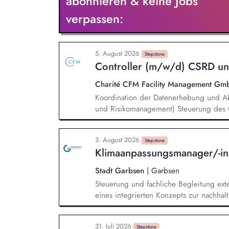
abonnieren & keine Jobs
verpassen:
5. August 2026
Stepstone
Controller (m/w/d) CSRD u
Charité CFM Facility Management G
Koordination der Datenerhebung und Ab
und Risikomanagement) Steuerung des G
Sicherstellung einer fristgerechten und
Zusammenarbeit mit den beteiligten Fa
3. August 2026
Berichtssystem CSRD und Risikomanagem
Stepstone
Klimaanpassungsmanager/-i
Nachhaltigkeitsanforderungen für CSRD
Risikomanagement Berichtspflichten Au
Stadt Garbsen
|
Garbsen
Kontrollsystemen (IKS)
Steuerung und fachliche Begleitung exte
eines integrierten Konzepts zur nachhal
Klimaschutz. Analyse klimatischer Risik
Starkregen, Trockenheit). Identifikati
31. Juli 2026
Erarbeitung eines Maßnahmenkatalogs mi
Stepstone