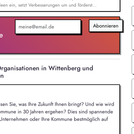
een ein, setzt Verbesserungen um und förderst
n und Sicherstellen der Einhaltung von
initiativen in unseren deutschen Niederlassungen,
chen HSE-Gesetzgebung, Erstellen und
Abonnieren
ungen und Betriebsanweisungen, Durchführen
e
rbindung mit externen Audits, Unterstützung zur
agement und in Verbindung mit Energie-Initiativen
rganisationen in Wittenberg und
en
ssen Sie, was Ihre Zukunft Ihnen bringt? Und wie wird
Kommune in 30 Jahren ergehen? Dies sind spannende
r Unternehmen oder Ihre Kommune bestmöglich auf