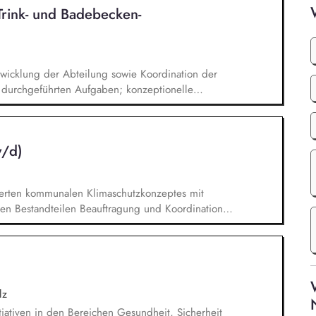
Trink- und Badebecken­
Klimaanpassung als Querschnittsaufgabe in
rukturen.
wicklung der Abteilung sowie Koordination der
g durchgeführten Aufgaben; konzeptionelle
beckenwasserhygiene; d. h. Erkennen neuer
rf über die Bewertung gesundheitlicher Risiken
darf (z. B. UBA-Empfehlungen, technisches
w/d)
rierten kommunalen Klimaschutzkonzeptes mit
en Bestandteilen Beauftragung und Koordination
, Begleitung und Projektmanagement von
Umsetzung von wirkungsvollen Klimaschutz-
lgesellschaftlichen Prozesses für die
mmlung mit Bürger/innen) Integration des
e Vernetzung/Kooperation mit anderen lokalen
lz
nitiativen in den Bereichen Gesundheit, Sicherheit