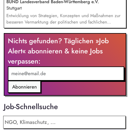
BUND Landesverband Baden-Württemberg e.V.
Stuttgart
Entwicklung von Strategien, Konzepten und Maßnahmen zur
besseren Vermarktung der politischen und fachlichen
Aktivitäten des BUND Baden-Württemberg, Beratung,
Unterstützung und Qualifizierung der Haupt- und
Nichts gefunden? Täglichen »Job
Ehrenamtlichen im BUND zur Verbesserung der öffentlichen
Sichtbarkeit des BUND, Konzeptionelle Begleitung des
Alert« abonnieren & keine Jobs
BUND-Auftritts bei Veranstaltungen, Aktionen u.ä.
verpassen:
Abonnieren
Job-Schnellsuche