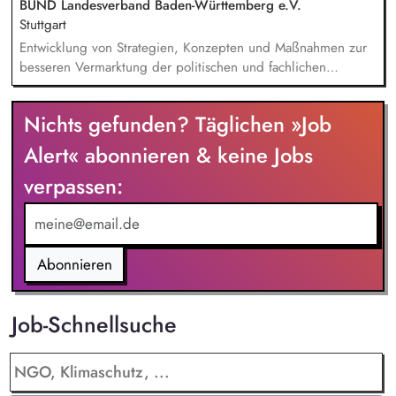
BUND Landesverband Baden-Württemberg e.V.
Stuttgart
Entwicklung von Strategien, Konzepten und Maßnahmen zur
besseren Vermarktung der politischen und fachlichen
Aktivitäten des BUND Baden-Württemberg, Beratung,
Unterstützung und Qualifizierung der Haupt- und
Nichts gefunden? Täglichen »Job
Ehrenamtlichen im BUND zur Verbesserung der öffentlichen
Sichtbarkeit des BUND, Konzeptionelle Begleitung des
Alert« abonnieren & keine Jobs
BUND-Auftritts bei Veranstaltungen, Aktionen u.ä.
verpassen:
Abonnieren
Job-Schnellsuche