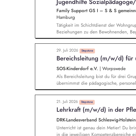
Jugendhilfe Sozialpädagoge/
Family Support GS I – S & S gemeinnü
Hamburg
Tätigkeit im Schichtdienst der Wohngru
Beziehungen zu den Bewohnenden, Beg
eigenverantwortliche Lebensgestaltung, 
Perspektivplanung, Unterstützung und B
29. Juli 2026
Belastungssituationen, Begleitung in p
Stepstone
Bereichsleitung (m/w/d) für 
Alltagsgestaltung in der Gruppe, sowie
Fallbesprechungen im Team und Bezugsb
SOS-Kinderdorf e.V.
|
Worpswede
Berichtswesen
Als Bereichsleitung bist du für drei G
übernimmst die pädagogische, personell
Belegung), Koordination und Steuerung
Wohngruppen. Für die Kinder und Jugend
21. Juli 2026
und ergebnisorientierte Steuerung der 
Stepstone
Lehrkraft (m/w/d) in der Pfl
begleitest diese bei ihrer Entwicklung
Herkunftssystems.
DRK-Landesverband Schleswig-Holstein
Unterricht ist genau dein Metier! Du br
in die jeweiligen Kompetenzbereiche ein