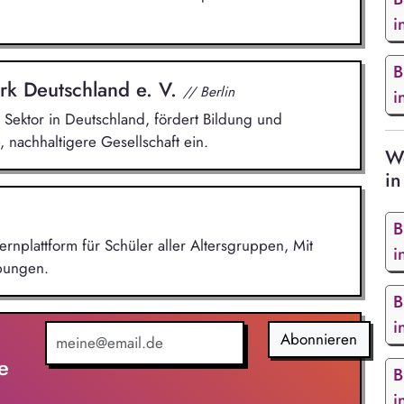
i
B
rk Deutschland e. V.
// Berlin
i
Sektor in Deutschland, fördert Bildung und
e, nachhaltigere Gesellschaft ein.
We
in
B
ernplattform für Schüler aller Altersgruppen, Mit
i
Übungen.
B
i
Abonnieren
e
B
i