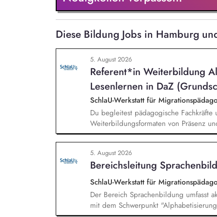
Diese Bildung Jobs in Hamburg un
5. August 2026
Referent*in Weiterbildung A
Lesenlernen in DaZ (Grundsc
SchlaU-Werkstatt für Migrationspäd
Du begleitest pädagogische Fachkräfte 
Weiterbildungsformaten von Präsenz un
und erstellst Online-Selbstlernkurse für 
Schwerpunkte liegen dabei auf den Ber
5. August 2026
Mehrsprachigkeitsbewusstsein und Alpha
Bereichsleitung Sprachenbild
SchlaU-Werkstatt für Migrationspäd
Der Bereich Sprachenbildung umfasst ak
mit dem Schwerpunkt "Alphabetisierung 
weitere auf Unterrichtsmaterial bezoge