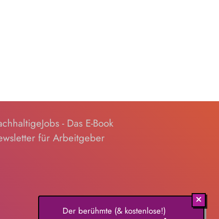
chhaltigeJobs - Das E-Book
wsletter für Arbeitgeber
Der berühmte (& kostenlose!)