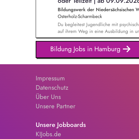
oder Teilzeit | ab 09.09.202
Bildungswerk der Niedersächsischen 
Osterholz-Scharmbeck
Du begleitest Jugendliche mit psychis
auf ihrem Weg in eine Ausbildung in u
für Rehabilitanden. Du unterstützt dei
mit ihren Behinderungen. Du hilfst de
Bildung Jobs in Hamburg
akzeptieren und in ihren Alltag zu integr
entwicklungsfördernder Beratung und Ver
Krisensituationen. Du berätst deine Te
Sozialleistungen oder Nachteilsausgleic
Impressum
Datenschutz
Über Uns
Unsere Partner
Unsere Jobboards
KIJobs.de