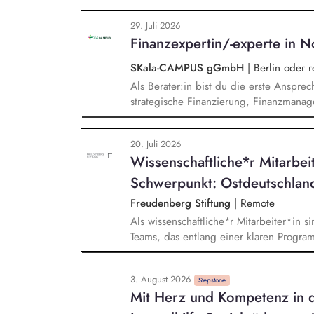
sprachensensibles und rassismuskritisch
29. Juli 2026
Berufliche Bildung. Der Bereich Sprache
Finanzexpertin/-experte in N
zielgruppengerechte und innovative Unt
Fachkräfte mit daran angeschlossenen W
SKala-CAMPUS gGmbH
|
Berlin oder 
Als Berater:in bist du die erste Anspre
strategische Finanzierung, Finanzmanag
gesamten Prozess von der Anfrage über 
Umsetzung. Auf Basis der jeweiligen H
20. Juli 2026
Beratungsprozesse und berätst Organisat
Wissenschaftliche*r Mitarbei
Steuerung und strategischen Weiterentw
Schwerpunkt: Ostdeutschlan
Freudenberg Stiftung
|
Remote
Als wissenschaftliche*r Mitarbeiter*in si
Teams, das entlang einer klaren Programm
Sie unterstützen die Geschäftsführung 
entwickeln dabei die Internationalisierun
3. August 2026
wissenschaftliche Erkenntnisse in allt
Stepstone
Mit Herz und Kompetenz in d
Stiftungsprogrammatik.