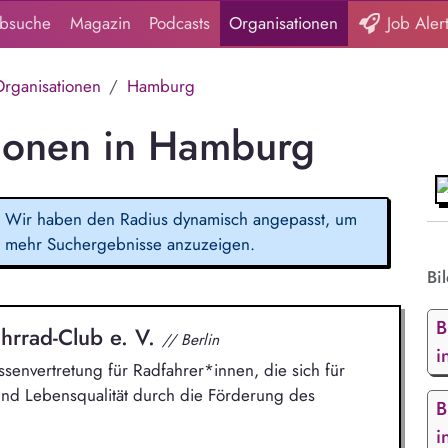
obsuche
Magazin
Podcasts
Organisationen
Job Aler
Organisationen
Hamburg
tionen in Hamburg
Wir haben den Radius dynamisch angepasst, um
mehr Suchergebnisse anzuzeigen.
Bi
B
hrrad-Club e. V.
// Berlin
i
ssenvertretung für Radfahrer*innen, die sich für
und Lebensqualität durch die Förderung des
B
i