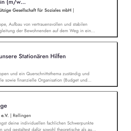
in (m/w...
tzige Gesellschaft für Soziales mbH
|
ppe, Aufbau von vertrauensvollen und stabilen
leitung der Bewohnenden auf dem Weg in eine
Unterstützung bei der schulischen und beruflichen
eratung in akuten Krisen- und
sychischen und physischen Gesundheitsfragen,
unsere Stationären Hilfen
 freizeitpädagogische Angebote,
etreuer:innen Tätigkeiten, Dokumentation und
ruppen und ein Querschnittsthema zuständig und
e sowie finanzielle Organisation (Budget und
 für familienanaloge Angebote und
lichen in deinen Gruppen bist du für die fall-
pädagogischen Schlüsselprozesse zuständig und
ege
 unter Beachtung des Sorgerechts und des
 e.V.
|
Rellingen
ingst deine individuellen fachlichen Schwerpunkte
 und gestaltest dafür sowohl theoretische als auch