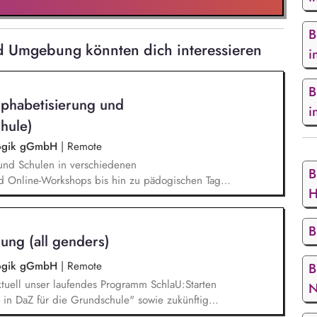
B
d Umgebung könnten dich interessieren
i
B
lphabetisierung und
i
hule)
agogik gGmbH
|
Remote
und Schulen in verschiedenen
B
d Online-Workshops bis hin zu pädogischen Tagen
H
unsere Plattform schlau-lernen.org. Die inhaltlichen
eichen Lesen lernen,
betisierung in der Grundschule.
B
ung (all genders)
agogik gGmbH
|
Remote
B
tuell unser laufendes Programm SchlaU:Starten
N
in DaZ für die Grundschule" sowie zukünftig
ne Projekte mit den Schwerpunkten