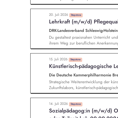
praktische Unterrichtseinheiten (bei e
Vollzeit) Optional: Sozialpädagogische Begleitung und Beratung von Auszubildenden und
20. Juli 2026
Unterstützung bei persönlichen, sozialen un
Stepstone
Lehrkraft (m/w/d) Pflegequali
engem Austausch mit den Ausbildungsbet
(m/w/d) bei der persönlichen und kultu
DRK-Landesverband Schleswig-Holstein
Du gestaltest praxisnahen Unterricht und 
ihrem Weg zur beruflichen Anerkennun
Planung, Durchführung und Nachbereitun
Praxisbegleitung sowie enge Zusammena
15. Juli 2026
Praxisanleitenden, Vorbereitung der T
Stepstone
Künstlerisch-pädagogische L
Kenntnisprüfungen, Individuelle Berat
Qualifizierungsmaßnahme, Mitwirkung b
Die Deutsche Kammerphilharmonie 
Lernkonzepte, Dokumentation sowie org
Strategische Weiterentwicklung der kün
Bildungsmaßnahmen, Aktive Mitarbeit in
Zukunftslabors, künstlerisch-pädagogis
insbesondere des Club 443 Hz und der 
Netzwerkes mit Schulen, Institutionen un
14. Juli 2026
Fachveranstaltungen und Symposien.
Stepstone
Sozialpädagog:in (m/w/d) Os