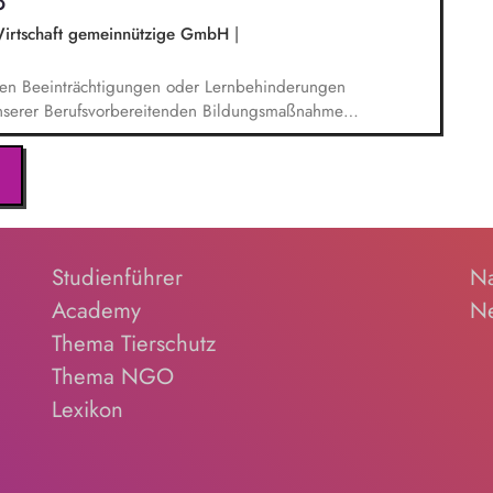
6
Wirtschaft gemeinnützige GmbH
|
chen Beeinträchtigungen oder Lernbehinderungen
nserer Berufsvorbereitenden Bildungsmaßnahme
ne Teilnehmenden praktisch im täglichen Umgang
n Teilnehmenden, notwendige Therapien zu
ieren. Du agierst als verlässlicher Partner mit
haltenstraining und unterstützt in
ilnehmenden, z. B. bei der Beantragung von
hen.
Studienführer
Na
Academy
Ne
Thema Tierschutz
Thema NGO
Lexikon