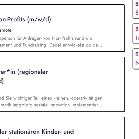
B
es Deutschlernen von der Grundschule bis in die
S
nbildung entwickelt in seinen Projekten dazu
on-Profits (m/w/d)
errichtsmaterialien und begleitet pädagogische
eiterbildungsangeboten online wie offline.
B
remote
T
chperson für Anfragen von Non-Profits rund um
ement und Fundraising. Dabei entwickelst du den
Angebotserstellung bis zur eigenverantwortlichen
B
erausforderungen entwickelst du passgenaue
N
ionen zu zentralen Fragen ihrer finanziellen
ter*in (regionaler
icklung.
d)
nd Sie wichtiger Teil eines kleinen, operativ tätigen
atik langfristig soziale Innovation implementiert.
bei der Umsetzung der Stiftungsprogrammatik und
gsstrategie der Stiftung weiter. Sie übersetzen
agsangebundene Handlungsansätze entlang unserer
er stationären Kinder- und