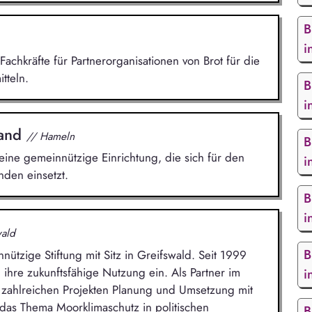
B
i
Fachkräfte für Partnerorganisationen von Brot für die
tteln.
B
i
land
// Hameln
B
ine gemeinnützige Einrichtung, die sich für den
i
den einsetzt.
B
i
wald
B
nützige Stiftung mit Sitz in Greifswald. Seit 1999
 ihre zukunftsfähige Nutzung ein. Als Partner im
i
 zahlreichen Projekten Planung und Umsetzung mit
das Thema Moorklimaschutz in politischen
B