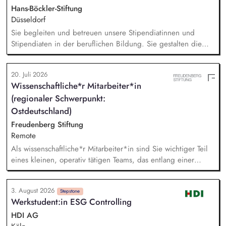
zentralen Fragen ihrer finanziellen Steuerung und
Hans-Böckler-Stiftung
strategischen Weiterentwicklung.
Düsseldorf
Sie begleiten und betreuen unsere Stipendiatinnen und
Stipendiaten in der beruflichen Bildung. Sie gestalten die
ideelle Förderung und wirken aktiv am Seminarprogramm
mit. Damit einher gehen Dienstreisen im In- und Ausland. Sie
20. Juli 2026
beteiligen sich an abteilungsübergreifenden Aufgaben und
Wissenschaftliche*r Mitarbeiter*in
wirken an wissenschaftlichen Publikationen mit. Sie sind
(regionaler Schwerpunkt:
mitverantwortlich für die Projektdokumentation und das
Berichtswesen an das BMFTR.
Ostdeutschland)
Freudenberg Stiftung
Remote
Als wissenschaftliche*r Mitarbeiter*in sind Sie wichtiger Teil
eines kleinen, operativ tätigen Teams, das entlang einer
klaren Programmatik langfristig soziale Innovation
implementiert. Sie unterstützen die Geschäftsführung bei der
3. August 2026
Umsetzung der Stiftungsprogrammatik und entwickeln dabei
Stepstone
Werkstudent:in ESG Controlling
die Internationalisierungsstrategie der Stiftung weiter. Sie
übersetzen wissenschaftliche Erkenntnisse in
HDI AG