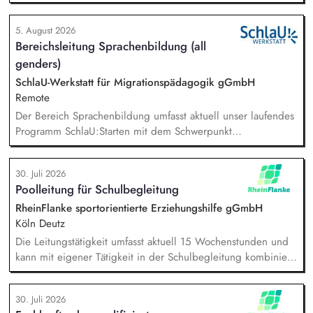
Online-Workshops bis hin zu pädogischen Tagen und erstellst
Online-Selbstlernkurse für unsere Plattform schlau-lernen.org.
5. August 2026
Die inhaltlichen Schwerpunkte liegen dabei auf den
Bereichsleitung Sprachenbildung (all
Bereichen Lesen lernen, Mehrsprachigkeitsbewusstsein und
genders)
Alphabetisierung in der Grundschule.
SchlaU-Werkstatt für Migrationspädagogik gGmbH
Remote
Der Bereich Sprachenbildung umfasst aktuell unser laufendes
Programm SchlaU:Starten mit dem Schwerpunkt
"Alphabetisierung in DaZ für die Grundschule" sowie
zukünftig weitere auf Unterrichtsmaterial bezogene Projekte
30. Juli 2026
mit den Schwerpunkten sprachensensibles und
Poolleitung für Schulbegleitung
rassismuskritisches Deutschlernen von der Grundschule bis in
die Berufliche Bildung. Der Bereich Sprachenbildung
RheinFlanke sportorientierte Erziehungshilfe gGmbH
entwickelt in seinen Projekten dazu zielgruppengerechte und
Köln Deutz
innovative Unterrichtsmaterialien und begleitet pädagogische
Die Leitungstätigkeit umfasst aktuell 15 Wochenstunden und
Fachkräfte mit daran angeschlossenen
kann mit eigener Tätigkeit in der Schulbegleitung kombiniert
Weiterbildungsangeboten online wie offline.
werden. Aufgaben: Kapazitätsplanung und Stellenvertretung,
Einarbeitung neuer Mitarbeitenden, Zielvereinbarung und
30. Juli 2026
Entwicklungsgespräche mit Mitarbeitenden, Förderung