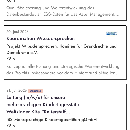
alltagsangebundene Handlungsansätze entlang unserer
Köln
Stiftungsprogrammatik.
Qualitätssicherung und Weiterentwicklung des
Datenbestandes an ESG-Daten für das Asset Management.
Fachliche und technische Prüfung der täglichen ESG-
Datenanlieferung, Analyse von Auffälligkeiten. Erstellung und
30. Juni 2026
Weiterentwicklung von Ausschlusslisten für die Kapitalanlage
Koordination Wi.e.dersprechen
anhand von ESG-Kriterien. Erstellung von Kunden-Reports auf
Grundlage von ESG-Daten. Unterstützung bei regulatorischen
Projekt Wi.e.dersprechen, Komitee für Grundrechte und
Meldungen im ESG-Umfeld. Analyse und Research im ESG-
Demokratie e.V.
Umfeld.
Köln
Konzeptionelle Planung und strategische Weiterentwicklung
des Projekts insbesondere vor dem Hintergrund aktueller
politischer Entwicklungen in den Projektregionen,
Öffentlichkeitsarbeit Print und web in Deutsch und Englisch,
31. Juli 2026
Vertretung des Projekts bei Vorträgen, Netzwerk- u.
Stepstone
Leitung (m/w/d) für unsere
Fundraisingveranstaltungen, Weiterentwicklung des
mehrsprachigen Kindertagesstätte
Privatspendenfundraisings, regelmäßige Kommunikation mit
und das Gewinnen von (neuen) Spender*innen, Organisation
Weltkinder Kita "Reiterstaff...
und Begleitung der etwa jährlich stattfindenden
ISS Mehrsprachige Kindertagesstätten gGmbH
Dialogseminare.
Köln