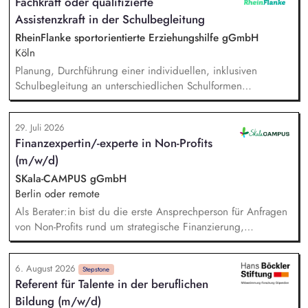
Fachkraft oder qualifizierte
Teambuilding und Teamarbeit, Qualitätssicherung der
Assistenzkraft in der Schulbegleitung
pädagogischen Arbeit im Hilfeplanverfahren, Kommunikation
im Hinblick auf die Schnittstelle zwischen RheinFlanke und
RheinFlanke sportorientierte Erziehungshilfe gGmbH
Schule.
Köln
Planung, Durchführung einer individuellen, inklusiven
Schulbegleitung an unterschiedlichen Schulformen
(Grundschulen und weiterführenden Schulen), individuelle
Unterstützung eines:einer Schüler:in im Unterricht und in den
29. Juli 2026
Pausenzeiten, Beziehungs- und Vertrauensarbeit,
Finanzexpertin/-experte in Non-Profits
gemeinsames Erarbeiten von Methoden und Strategien mit
(m/w/d)
den Lehrer:innen und Sonderpädagog:innen, um
Selbstständigkeit und Teilhabe zu fördern.
SKala-CAMPUS gGmbH
Berlin oder remote
Als Berater:in bist du die erste Ansprechperson für Anfragen
von Non-Profits rund um strategische Finanzierung,
Finanzmanagement und Fundraising. Dabei entwickelst du
den gesamten Prozess von der Anfrage über
6. August 2026
Angebotserstellung bis zur eigenverantwortlichen Umsetzung.
Stepstone
Referent für Talente in der beruflichen
Auf Basis der jeweiligen Herausforderungen entwickelst du
Bildung (m/w/d)
passgenaue Beratungsprozesse und berätst Organisationen zu