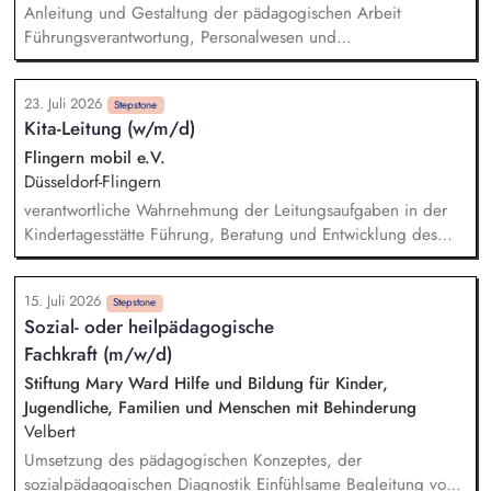
Anleitung und Gestaltung der pädagogischen Arbeit
Führungsverantwortung, Personalwesen und
Personalentwicklung Steuerung und Verwaltung der
Kindertagesstätte Zusammenarbeit mit dem Träger
23. Juli 2026
Zusammenarbeit mit Eltern Zusammenarbeit und Vernetzung
Stepstone
Kita-Leitung (w/m/d)
mit anderen Institutionen Öffentlichkeitsarbeit und
Außenvertretung
Flingern mobil e.V.
Düsseldorf-Flingern
verantwortliche Wahrnehmung der Leitungsaufgaben in der
Kindertagesstätte Führung, Beratung und Entwicklung des
Personals in pädagogischen und organisatorischen Fragen
Fachkenntnisse und Sensibilität in Sachen des Kindeswohls
15. Juli 2026
und Kindesschutzes Budgetverantwortung und -steuerung
Stepstone
Sozial- oder heilpädagogische
Umsetzung des im Kinderbildungsgesetz genannten
Fachkraft (m/w/d)
Erziehungs- und Bildungsauftrages Mitverantwortung für
Einstellungs- und Bewerbungsverfahren enge Zusammenarbeit
Stiftung Mary Ward Hilfe und Bildung für Kinder,
mit den Eltern im Rahmen der Erziehungspartnerschaft
Jugendliche, Familien und Menschen mit Behinderung
Velbert
Umsetzung des pädagogischen Konzeptes, der
sozialpädagogischen Diagnostik Einfühlsame Begleitung von