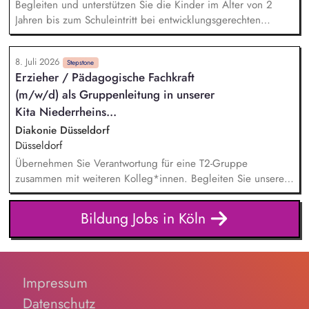
Begleiten und unterstützen Sie die Kinder im Alter von 2
Jahren bis zum Schuleintritt bei entwicklungsgerechten
Angeboten. Berücksichtigen Sie dabei die Wünsche,
Interessen und Fähigkeiten der Kinder in der pädagogischen
8. Juli 2026
Arbeit. Wirken Sie an einer konstruktiven und
Stepstone
Erzieher / Pädagogische Fachkraft
vertrauensvollen Zusammenarbeit mit Kolleg*innen und
(m/w/d) als Gruppenleitung in unserer
Eltern mit.
Kita Niederrheins...
Diakonie Düsseldorf
Düsseldorf
Übernehmen Sie Verantwortung für eine T2-Gruppe
zusammen mit weiteren Kolleg*innen. Begleiten Sie unsere
Kinder im Alter von 0–3 Jahren in ihrer Entwicklung, und
gestalten Sie mit ihnen pädagogische Prozesse und
Bildung Jobs in Köln
bereichern Sie die offen gestaltete Pädagogik in der
Einrichtung. Berücksichtigen Sie die Wünsche, Interessen
und Fähigkeiten der Kinder in der pädagogischen Arbeit. Sie
wirken an einer starken und verlässlichen partnerschaftlichen
Impressum
Elternarbeit mit.
Datenschutz