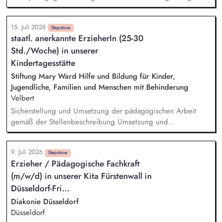
jungen Menschen in Notsituationen Sichere Gestaltung des
pädagogischen Alltags, auch in unvorhersehbaren Situationen
15. Juli 2026
Dokumentation der pädagogischen Arbeit und Erstellung von
Stepstone
staatl. anerkannte ErzieherIn (25-30
Diagnostikberichten
Std./Woche) in unserer
Kindertagesstätte
Stiftung Mary Ward Hilfe und Bildung für Kinder,
Jugendliche, Familien und Menschen mit Behinderung
Velbert
Sicherstellung und Umsetzung der pädagogischen Arbeit
gemäß der Stellenbeschreibung Umsetzung und
Weiterentwicklung der pädagogischen Konzeption
Dokumentation von Entwicklungsprozessen und Erstellung von
9. Juli 2026
Entwicklungsberichten Vorbereitung, Durchführung und
Stepstone
Erzieher / Pädagogische Fachkraft
Nachbereitung der abgestimmten pädagogischen Angebote
(m/w/d) in unserer Kita Fürstenwall in
Beobachtung der Kinder hinsichtlich ihres
Entwicklungsstandes, Stärken und Entwicklungsaufgaben
Düsseldorf-Fri...
Vertrauensvolle Zusammenarbeit mit den Familien (inkl.
Diakonie Düsseldorf
Planung und Durchführung von Elterngesprächen)
Düsseldorf