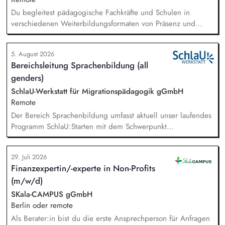
Du begleitest pädagogische Fachkräfte und Schulen in
verschiedenen Weiterbildungsformaten von Präsenz und
Online-Workshops bis hin zu pädogischen Tagen und erstellst
Online-Selbstlernkurse für unsere Plattform schlau-lernen.org.
5. August 2026
Die inhaltlichen Schwerpunkte liegen dabei auf den
Bereichsleitung Sprachenbildung (all
Bereichen Lesen lernen, Mehrsprachigkeitsbewusstsein und
genders)
Alphabetisierung in der Grundschule.
SchlaU-Werkstatt für Migrationspädagogik gGmbH
Remote
Der Bereich Sprachenbildung umfasst aktuell unser laufendes
Programm SchlaU:Starten mit dem Schwerpunkt
"Alphabetisierung in DaZ für die Grundschule" sowie
zukünftig weitere auf Unterrichtsmaterial bezogene Projekte
29. Juli 2026
mit den Schwerpunkten sprachensensibles und
Finanzexpertin/-experte in Non-Profits
rassismuskritisches Deutschlernen von der Grundschule bis in
(m/w/d)
die Berufliche Bildung. Der Bereich Sprachenbildung
entwickelt in seinen Projekten dazu zielgruppengerechte und
SKala-CAMPUS gGmbH
innovative Unterrichtsmaterialien und begleitet pädagogische
Berlin oder remote
Fachkräfte mit daran angeschlossenen
Als Berater:in bist du die erste Ansprechperson für Anfragen