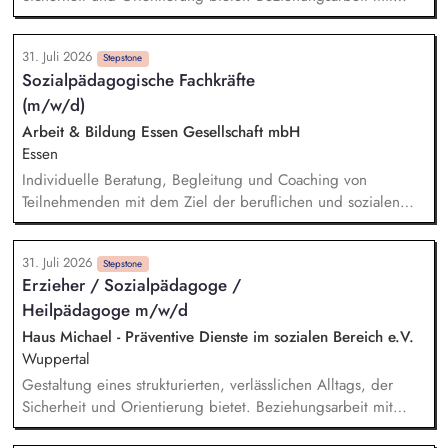
Kindern und Jugendlichen unter Berücksichtigung ihrer
individuellen Lebensgeschichten. Systemisches Denken:
31. Juli 2026
Zusammenhänge erkennen, Verhalten einordnen, Muster
Stepstone
Sozialpädagogische Fachkräfte
verstehen. Förderung von Identitätsentwicklung, Selbstwert
(m/w/d)
und individuellen Stärken. Begleitung in lebenspraktischen
Bereichen (Alltag, Schule, Freizeit, Verantwortung).
Arbeit & Bildung Essen Gesellschaft mbH
Zusammenarbeit mit Eltern, Sorgeberechtigten, Schulen,
Essen
Therapeut*innen und Jugendämtern.
Individuelle Beratung, Begleitung und Coaching von
Teilnehmenden mit dem Ziel der beruflichen und sozialen
Integration. Durchführung von Potenzial- und
Kompetenzanalysen sowie Erstellung und Umsetzung
31. Juli 2026
individueller Förder- und Integrationspläne. Unterstützung bei
Stepstone
Erzieher / Sozialpädagoge /
der beruflichen Orientierung, Stellensuche, Erstellung von
Heilpädagoge m/w/d
Bewerbungsunterlagen und Vermittlung in Ausbildung oder
Arbeit. Planung, Durchführung und Nachbereitung von
Haus Michael - Präventive Dienste im sozialen Bereich e.V.
Einzelcoachings, Gruppenangeboten und Seminaren zu
Wuppertal
arbeitsmarkt- und berufsbezogenen Themen. Beratung in
Gestaltung eines strukturierten, verlässlichen Alltags, der
persönlichen und sozialen Problemlagen sowie
Sicherheit und Orientierung bietet. Beziehungsarbeit mit
Krisenintervention und Vermittlung an geeignete
Kindern und Jugendlichen unter Berücksichtigung ihrer
Netzwerkpartner.