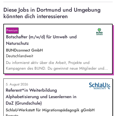
Diese Jobs in Dortmund und Umgebung
könnten dich interessieren
Premium
Botschafter (m/w/d) für Umwelt- und
Naturschutz
BUNDconnect GmbH
Deutschlandweit
Du informierst aktiv über die Arbeit, Projekte und
Kampagnen des BUND. Du gewinnst neue Mitglieder und
stärkst damit langfristig den Umwelt- und Naturschutz. Du
beantwortest Fragen zu Umwelt-, Arten- und Klimaschutz nach
5. August 2026
bestem Wissen und Gewissen. Du unterstützt Kampagnen
Referent*in Weiterbildung
und Aktionen, beispielsweise durch das Sammeln von
Alphabetisierung und Lesenlernen in
Unterschriften für Petitionen.
DaZ (Grundschule)
SchlaU-Werkstatt für Migrationspädagogik gGmbH
Remote