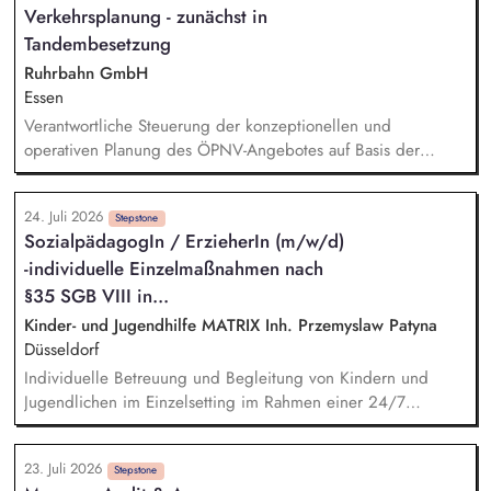
Verkehrsplanung - zunächst in
Meldesystem. Förderung einer offenen Feedback- und
Beschwerdekultur innerhalb der Organisation.
Tandembesetzung
Ruhrbahn GmbH
Essen
Verantwortliche Steuerung der konzeptionellen und
operativen Planung des ÖPNV-Angebotes auf Basis der
Nahverkehrspläne der Städte Essen und Mülheim an der
Ruhr. Strategische und operative Weiterentwicklung der
24. Juli 2026
Fahrplanung und das Hand in Hand mit der Digitalisierung
Stepstone
SozialpädagogIn / ErzieherIn (m/w/d)
und Weiterentwicklung der Fähigkeiten des Teams.
-individuelle Einzelmaßnahmen nach
Sicherstellung der kundenorientierten, vernetzten und
wirtschaftlichen Angebotsqualität durch eine adäquate
§35 SGB VIII in...
Planung – von der Strategie bis in die operative
Kinder- und Jugendhilfe MATRIX Inh. Przemyslaw Patyna
Fahrplanung, einschließlich Baustellen und Kurzfrist-
Düsseldorf
Maßnahmen.
Individuelle Betreuung und Begleitung von Kindern und
Jugendlichen im Einzelsetting im Rahmen einer 24/7
Betreuung. Sicherstellung der alltäglichen Versorgung
(Struktur, Ernährung, Gesundheit, Schule, Freizeit etc.).
23. Juli 2026
Unterstützung im Klärungs- und Rückführungsprozess sowie in
Stepstone