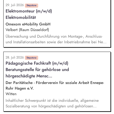
individuellen Lebensgeschichten. Systemisches Denken:
29. Juli 2026
Zusammenhänge erkennen, Verhalten einordnen, Muster
Stepstone
Elektromonteur (m/w/d)
verstehen. Förderung von Identitätsentwicklung, Selbstwert
Elektromobilität
und individuellen Stärken. Begleitung in lebenspraktischen
Bereichen (Alltag, Schule, Freizeit, Verantwortung).
Omexom eMobility GmbH
Zusammenarbeit mit Eltern, Sorgeberechtigten, Schulen,
Velbert (Raum Düsseldorf)
Therapeut*innen und Jugendämtern.
Überwachung und Durchführung von Montage-, Anschluss-
und Installationsarbeiten sowie der Inbetriebnahme bei Neu-
und Umbauarbeiten von Anlagen der Elektromobilität (z. B.
Ladestationen) Durchführung von Inspektions-, Wartungs- und
28. Juli 2026
Instandsetzungsarbeiten an DC- und AC-Ladeinfrastruktur
Stepstone
Pädagogische Fachkraft (m/w/d)
sowie an Niederspannungs- und Mittelspannungsanlagen
Beratungsstelle für gehörlose und
Prüfung und Bedienung von elektrotechnischen Systemen
und Anlagen sowie Analyse von Störungen und
hörgeschädigte Mensc...
anschließende Fehlerbehebung Administrative Aufgaben, wie
Der Paritätische - Förderverein für soziale Arbeit Ennepe-
z. B. Dokumentation und Reporting von Leistungen
Ruhr Hagen e.V.
Witten
Inhaltlicher Schwerpunkt ist die individuelle, allgemeine
Sozialberatung von hörgeschädigten und gehörlosen
Menschen im Ennepe-Ruhr-Kreis zu Fragen aus allen