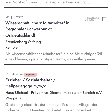
Weiterbildungsangeboten online wie offline.
von Non-Profits rund um strategische Finanzierung,
Finanzmanagement und Fundraising. Dabei entwickelst du
den gesamten Prozess von der Anfrage über
20. Juli 2026
Angebotserstellung bis zur eigenverantwortlichen Umsetzung.
Wissenschaftliche*r Mitarbeiter*in
Auf Basis der jeweiligen Herausforderungen entwickelst du
(regionaler Schwerpunkt:
passgenaue Beratungsprozesse und berätst Organisationen zu
zentralen Fragen ihrer finanziellen Steuerung und
Ostdeutschland)
strategischen Weiterentwicklung.
Freudenberg Stiftung
Remote
Als wissenschaftliche*r Mitarbeiter*in sind Sie wichtiger Teil
eines kleinen, operativ tätigen Teams, das entlang einer
klaren Programmatik langfristig soziale Innovation
implementiert. Sie unterstützen die Geschäftsführung bei der
31. Juli 2026
Umsetzung der Stiftungsprogrammatik und entwickeln dabei
Stepstone
Erzieher / Sozialarbeiter /
die Internationalisierungsstrategie der Stiftung weiter. Sie
Heilpädagoge m/w/d
übersetzen wissenschaftliche Erkenntnisse in
alltagsangebundene Handlungsansätze entlang unserer
Haus Michael - Präventive Dienste im sozialen Bereich e.V.
Stiftungsprogrammatik.
Wuppertal
Gestaltung eines strukturierten, verlässlichen Alltags, der
Sicherheit und Orientierung bietet. Beziehungsarbeit mit