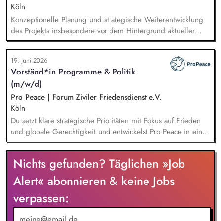
Köln
Konzeptionelle Planung und strategische Weiterentwicklung
des Projekts insbesondere vor dem Hintergrund aktueller
politischer Entwicklungen in den Projektregionen,
Öffentlichkeitsarbeit Print und web in Deutsch und Englisch,
19. Juni 2026
Vertretung des Projekts bei Vorträgen, Netzwerk- u.
Vorständ*in Programme & Politik
Fundraisingveranstaltungen, Weiterentwicklung des
(m/w/d)
Privatspendenfundraisings, regelmäßige Kommunikation mit
und das Gewinnen von (neuen) Spender*innen, Organisation
Pro Peace | Forum Ziviler Friedensdienst e.V.
und Begleitung der etwa jährlich stattfindenden
Köln
Dialogseminare.
Du setzt klare strategische Prioritäten mit Fokus auf Frieden
und globale Gerechtigkeit und entwickelst Pro Peace in einer
Phase der Neuausrichtung zukunftsfähig weiter. Du steuerst
die Programme im In- und Ausland, die Kommunikation und
Nichts gefunden? Täglichen »Job
die Akademie für Konflikttransformation und entwickelst den
methodischen Ansatz gemeinsam mit den Fachbereichen
Alert« abonnieren & keine Jobs
kontinuierlich weiter. Du sicherst und diversifizierst
verpassen:
Einnahmen und verantwortest das strategische Fundraising.