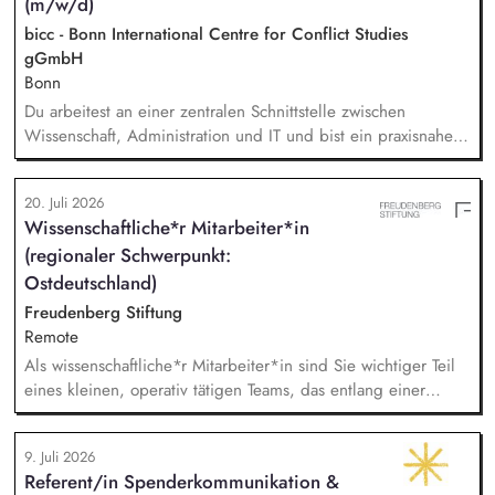
(m/w/d)
bicc - Bonn International Centre for Conflict Studies
gGmbH
Bonn
Du arbeitest an einer zentralen Schnittstelle zwischen
Wissenschaft, Administration und IT und bist ein praxisnaher
Allrounder in den verschiedenen Themenbereichen. In dieser
Rolle betreust Du unsere Bibliothek, entwickelst unser
20. Juli 2026
Forschungsinformationssystem (FIS) und das institutionelle
Wissenschaftliche*r Mitarbeiter*in
Forschungsdatenmanagement (FDM) weiter. Du sicherst die
(regionaler Schwerpunkt:
Qualität und Nachvollziehbarkeit von
Forschungsinformationen und unterstützt durch Analysen,
Ostdeutschland)
Kennzahlen und Berichte die strategische Steuerung des
Freudenberg Stiftung
Instituts.
Remote
Als wissenschaftliche*r Mitarbeiter*in sind Sie wichtiger Teil
eines kleinen, operativ tätigen Teams, das entlang einer
klaren Programmatik langfristig soziale Innovation
implementiert. Sie unterstützen die Geschäftsführung bei der
9. Juli 2026
Umsetzung der Stiftungsprogrammatik und entwickeln dabei
Referent/in Spenderkommunikation &
die Internationalisierungsstrategie der Stiftung weiter. Sie