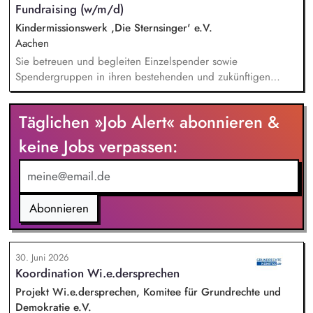
Fundraising (w/m/d)
übersetzen wissenschaftliche Erkenntnisse in
alltagsangebundene Handlungsansätze entlang unserer
Kindermissionswerk ,Die Sternsinger' e.V.
Stiftungsprogrammatik.
Aachen
Sie betreuen und begleiten Einzelspender sowie
Spendergruppen in ihren bestehenden und zukünftigen
Projektpartnerschaften (Kooperationsprojekte zwischen
deutschen Spendergruppen und internationalen
Täglichen »Job Alert« abonnieren &
Entwicklungshilfeprojekten) und fördern den Aufbau
langfristiger, vertrauensvoller Beziehungen.
keine Jobs verpassen:
Spenderbetreuung - Kommunikation und Abstimmung zu
Projekten, Budgets und Spendenaufkommen; Identifikation
geeigneter Projekte, deeskalierende Kommunikation bei
Problemen mit Projekten in enger Abstimmung mit dem
Abonnieren
Vorstand und beteiligten Kolleg/innen.
30. Juni 2026
Koordination Wi.e.dersprechen
Projekt Wi.e.dersprechen, Komitee für Grundrechte und
Demokratie e.V.