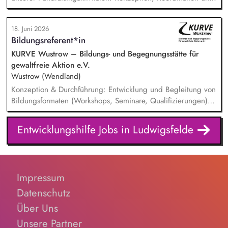
Umsetzung zentraler Fundraisingkampagnen (z. B. Frühjahr,
Jahresende, Aktionen). Aufbau, Pflege und strategische
18. Juni 2026
Weiterentwicklung der Spender:innen‑ und
Bildungsreferent*in
Großspender:innen‑Beziehungen. Drittmittelmanagement:
Antragstellung, Berichte, Mittelabrufe und Fristenkontrolle.
KURVE Wustrow – Bildungs- und Begegnungsstätte für
Budget‑ und Liquiditätsplanung sowie laufendes
gewaltfreie Aktion e.V.
Finanzmonitoring.
Wustrow (Wendland)
Konzeption & Durchführung: Entwicklung und Begleitung von
Bildungsformaten (Workshops, Seminare, Qualifizierungen) –
von der Idee bis zur Auswertung. Netzwerk & Kooperation:
Zusammenarbeit mit Trainer*innen, Partnern im In- und
Entwicklungshilfe Jobs in Ludwigsfelde
Ausland, Mitarbeit in Fachgremien und Akquise von
Fördermitteln. Qualitätsmanagement: Sicherstellung hoher
Standards in unserer Bildungsarbeit – inkl. Reflexion über
Machtverhältnisse und Diskriminierung in der eigenen
Impressum
Organisation. Öffentlichkeitsarbeit: Weiterentwicklung der
Außenkommunikation und Ansprache neuer Zielgruppen.
Datenschutz
Über Uns
Unsere Partner