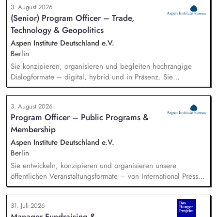
3. August 2026
(Senior) Program Officer – Trade,
Technology & Geopolitics
Aspen Institute Deutschland e.V.
Berlin
Sie konzipieren, organisieren und begleiten hochrangige
Dialogformate – digital, hybrid und in Präsenz. Sie
identifizieren aktuelle Entwicklungen in den Bereichen
Handel, Technologie, Geopolitik und wirtschaftliche
3. August 2026
Sicherheit und bereiten diese für Veranstaltungen,
Program Officer – Public Programs &
Hintergrundgespräche, Publikationen und politische
Membership
Diskussionen auf. Sie identifizieren und gewinnen
Referent*innen sowie Diskussionspartner aus Politik,
Aspen Institute Deutschland e.V.
Wirtschaft, Wissenschaft und Zivilgesellschaft.
Berlin
Sie entwickeln, konzipieren und organisieren unsere
öffentlichen Veranstaltungsformate – von International Press
Roundtables, Deep Dive Discussions und Aspen Fireside
Chats bis hin zu besonderen Formaten wie der Aspen
31. Juli 2026
Summer Party, der Aspen Gala und neuen
Manager Fundraising &