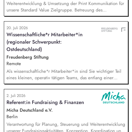
Weiterentwicklung & Umsetzung der Print Kommunikation für
unsere Standard Value Zielgruppe. Betreuung des
postalischen Mailing-Programm inkl. der Spendenmagazine
und Spendenaufrufe sowie der Print Kommunikation innerhalb
20. Juli 2026
unserer Donor Journeys. Ko-Produktion von Content für die
Wissenschaftliche*r Mitarbeiter*in
Print Kommunikation in enger Zusammenarbeit mit dem Team
(regionaler Schwerpunkt:
Brand, Content & Publikationen. Redaktion und Prüfung von
Content/Texten für andere Kanäle und Medien.
Ostdeutschland)
Freudenberg Stiftung
Remote
Als wissenschaftliche*r Mitarbeiter*in sind Sie wichtiger Teil
eines kleinen, operativ tätigen Teams, das entlang einer
klaren Programmatik langfristig soziale Innovation
implementiert. Sie unterstützen die Geschäftsführung bei der
2. Juli 2026
Umsetzung der Stiftungsprogrammatik und entwickeln dabei
Referent:in Fundraising & Finanzen
die Internationalisierungsstrategie der Stiftung weiter. Sie
übersetzen wissenschaftliche Erkenntnisse in
Micha Deutschland e.V.
alltagsangebundene Handlungsansätze entlang unserer
Berlin
Stiftungsprogrammatik.
Verantwortung für Planung, Steuerung und Weiterentwicklung
unserer Fundraisingaktivitäten. Konzeption, Koordination und