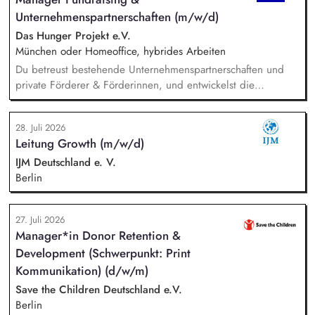
Veranstaltungsformaten. Sie identifizieren aktuelle politische
Unternehmenspartnerschaften (m/w/d)
Themen und gewinnen hochrangige Referentinnen sowie
Diskussionspartnerinnen aus Politik, Wirtschaft, Wissenschaft,
Das Hunger Projekt e.V.
Medien und Zivilgesellschaft.
München oder Homeoffice, hybrides Arbeiten
Du betreust bestehende Unternehmenspartnerschaften und
private Förderer & Förderinnen, und entwickelst die
Zusammenarbeit systematisch weiter. Du identifizierst neue
Unternehmen und Förderer & Förderinnen und sprichst sie
28. Juli 2026
aktiv an. Du planst und setzt Fundraising-Maßnahmen
Leitung Growth (m/w/d)
eigenständig um und verfolgst deren Ergebnisse. Du
arbeitest eng mit der Landesdirektion, dem Marketing und
IJM Deutschland e. V.
unseren Programmkollegen zusammen.
Berlin
27. Juli 2026
Manager*in Donor Retention &
Development (Schwerpunkt: Print
Kommunikation) (d/w/m)
Save the Children Deutschland e.V.
Berlin