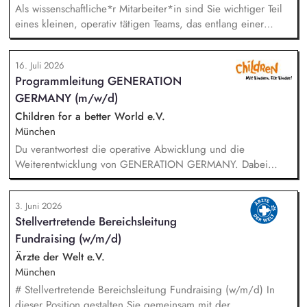
Als wissenschaftliche*r Mitarbeiter*in sind Sie wichtiger Teil
eines kleinen, operativ tätigen Teams, das entlang einer
klaren Programmatik langfristig soziale Innovation
implementiert. Sie unterstützen die Geschäftsführung bei der
16. Juli 2026
Umsetzung der Stiftungsprogrammatik und entwickeln dabei
Programmleitung GENERATION
die Internationalisierungsstrategie der Stiftung weiter. Sie
GERMANY (m/w/d)
übersetzen wissenschaftliche Erkenntnisse in
alltagsangebundene Handlungsansätze entlang unserer
Children for a better World e.V.
Stiftungsprogrammatik.
München
Du verantwortest die operative Abwicklung und die
Weiterentwicklung von GENERATION GERMANY. Dabei
arbeitest Du im Team und auch eng mit unserem Vorstand
zusammen und übernimmst Verantwortung für die Strategie,
3. Juni 2026
die Umsetzung und das Wachstum des Programms. Dazu
Stellvertretende Bereichsleitung
gehören insbesondere: Inhaltliche, strategische und
Fundraising (w/m/d)
organisatorische Weiterentwicklung des Programms,
Konzeption, Planung und Durchführung unserer
Ärzte der Welt e.V.
Demokratieveranstaltungen, Moderation der Veranstaltungen
München
und Vorbereitung der Panelgäste.
# Stellvertretende Bereichsleitung Fundraising (w/m/d) In
dieser Position gestalten Sie gemeinsam mit der