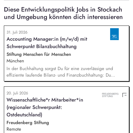
Diese Entwicklungspolitik Jobs in Stockach
und Umgebung könnten dich interessieren
31. Juli 2026
Accounting Manager:in (m/w/d) mit
Schwerpunkt Bilanzbuchhaltung
Stiftung Menschen für Menschen
München
In der Buchhaltung sorgst Du für eine zuverlässige und
effiziente laufende Bilanz- und Finanzbuchhaltung: Du
bearbeitest Bankgeschäfte, Kreditoren und Debitoren,
wickelst den Zahlungsverkehr ab und unterstützt bei Lohn-
20. Juli 2026
und Gehaltsabrechnung sowie im Steuer- und Meldewesen.
Wissenschaftliche*r Mitarbeiter*in
Zudem übernimmst Du eigenständig Abschlussarbeiten sowie
(regionaler Schwerpunkt:
Kosten- und Leistungsrechnung und bringst Dich in
bereichsübergreifende Themen ein.
Ostdeutschland)
Freudenberg Stiftung
Remote