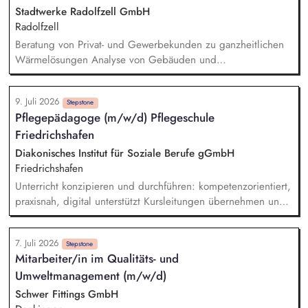
Beschwerdekultur innerhalb der Organisation.
Stadtwerke Radolfzell GmbH
Radolfzell
Beratung von Privat- und Gewerbekunden zu ganzheitlichen
Wärmelösungen Analyse von Gebäuden und
Kundenbedürfnissen sowie Entwicklung maßgeschneiderter
Energie- und Versorgungskonzepte Erstellung, Präsentation
9. Juli 2026
und aktive Nachverfolgung von Angeboten Ganzheitliche
Stepstone
Pflegepädagoge (m/w/d) Pflegeschule
Begleitung der Kunden – vom Erstkontakt bis zum
Friedrichshafen
Vertragsabschluss sowie der Nachbetreuung
Eigenverantwortliche Steuerung und Umsetzung von
Diakonisches Institut für Soziale Berufe gGmbH
Projekten
Friedrichshafen
Unterricht konzipieren und durchführen: kompetenzorientiert,
praxisnah, digital unterstützt Kursleitungen übernehmen und
Lernprozesse individuell begleiten Prüfungen und Curricula
weiterentwickeln; Qualität im Blick behalten Mit
7. Juli 2026
Praxiseinrichtungen partnerschaftlich zusammenarbeiten
Stepstone
Mitarbeiter/in im Qualitäts- und
Lehr-/Lernformate gestalten (Skills-Lab, Simulation, LMS)
Umweltmanagement (m/w/d)
Schwer Fittings GmbH