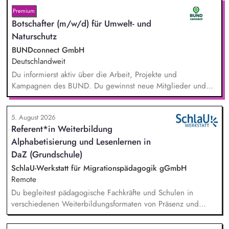
Premium
Botschafter (m/w/d) für Umwelt- und
Naturschutz
BUNDconnect GmbH
Deutschlandweit
Du informierst aktiv über die Arbeit, Projekte und
Kampagnen des BUND. Du gewinnst neue Mitglieder und
stärkst damit langfristig den Umwelt- und Naturschutz. Du
beantwortest Fragen zu Umwelt-, Arten- und Klimaschutz nach
5. August 2026
bestem Wissen und Gewissen. Du unterstützt Kampagnen
Referent*in Weiterbildung
und Aktionen, beispielsweise durch das Sammeln von
Alphabetisierung und Lesenlernen in
Unterschriften für Petitionen.
DaZ (Grundschule)
SchlaU-Werkstatt für Migrationspädagogik gGmbH
Remote
Du begleitest pädagogische Fachkräfte und Schulen in
verschiedenen Weiterbildungsformaten von Präsenz und
Online-Workshops bis hin zu pädogischen Tagen und erstellst
Online-Selbstlernkurse für unsere Plattform schlau-lernen.org.