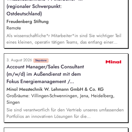
Auf Basis der jeweiligen Herausforderungen entwickelst du
(regionaler Schwerpunkt:
passgenaue Beratungsprozesse und berätst Organisationen zu
zentralen Fragen ihrer finanziellen Steuerung und
Ostdeutschland)
strategischen Weiterentwicklung.
Freudenberg Stiftung
Remote
Als wissenschaftliche*r Mitarbeiter*in sind Sie wichtiger Teil
eines kleinen, operativ tätigen Teams, das entlang einer
klaren Programmatik langfristig soziale Innovation
implementiert. Sie unterstützen die Geschäftsführung bei der
3. August 2026
Umsetzung der Stiftungsprogrammatik und entwickeln dabei
Stepstone
Account Manager/Sales Consultant
die Internationalisierungsstrategie der Stiftung weiter. Sie
(m/w/d) im Außendienst mit dem
übersetzen wissenschaftliche Erkenntnisse in
alltagsangebundene Handlungsansätze entlang unserer
Fokus Energiemanagement /...
Stiftungsprogrammatik.
Minol Messtechnik W. Lehmann GmbH & Co. KG
Großräume: Villingen-Schwenningen, Jena, Heidelberg,
Singen
Sie sind verantwortlich für den Vertrieb unseres umfassenden
Portfolios an innovativen Lösungen für die
Wohnungswirtschaft (Abrechnungsdienstleistung,
Energiemanagement, Immobilienservices). Sie betreuen und