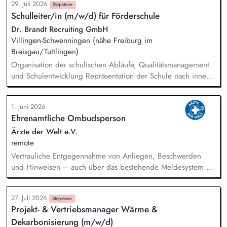
29. Juli 2026
beraten unsere Kunden innerhalb Ihres Vertriebsgebietes und
Stepstone
Schulleiter/in (m/w/d) für Förderschule
bauen ein starkes eigenes Netzwerk in der
Immobilienwirtschaft auf. Im Rahmen des
Dr. Brandt Recruiting GmbH
Kundenbeziehungsmanagements nehmen Sie auch an
Villingen-Schwenningen (nähe Freiburg im
Kundenveranstaltungen und Messen teil. Sie erkennen und
Breisgau/Tuttlingen)
analysieren Kundenanforderungen und erarbeiten passende
Organisation der schulischen Abläufe, Qualitätsmanagement
Lösungsansätze.
und Schulentwicklung Repräsentation der Schule nach innen
und außen Teilnahme an (dienstlichen) Veranstaltungen (z.B.
Konferenzen, Tag der offenen Tür, Empfänge) Gerne
1. Juni 2026
Durchführung von Unterricht, der Stundenumfang kann
Ehrenamtliche Ombudsperson
individuell abgesprochen werden
Ärzte der Welt e.V.
remote
Vertrauliche Entgegennahme von Anliegen, Beschwerden
und Hinweisen – auch über das bestehende Meldesystem.
Vermittlung bei Konflikten und Unterstützung bei
Klärungsprozessen. Konzeption und Durchführung von
27. Juli 2026
Schulungen und Sensibilisierungsformaten. Mitwirkung an der
Stepstone
Projekt- & Vertriebsmanager Wärme &
Weiterentwicklung von Leitlinien, Verhaltenskodizes und dem
Dekarbonisierung (m/w/d)
Meldesystem. Förderung einer offenen Feedback- und