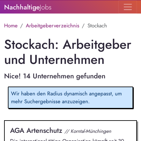
Nachhaltige
Jobs
Home
Arbeitgeberverzeichnis
Stockach
Stockach: Arbeitgeber
und Unternehmen
Nice! 14 Unternehmen gefunden
Wir haben den Radius dynamisch angepasst, um
mehr Suchergebnisse anzuzeigen.
AGA Artenschutz
// Korntal-Münchingen
Die international tätige Organisation kämpft seit 30