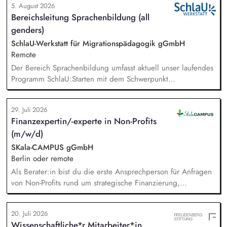
5. August 2026
Die inhaltlichen Schwerpunkte liegen dabei auf den
Bereichsleitung Sprachenbildung (all
Bereichen Lesen lernen, Mehrsprachigkeitsbewusstsein und
genders)
Alphabetisierung in der Grundschule.
SchlaU-Werkstatt für Migrationspädagogik gGmbH
Remote
Der Bereich Sprachenbildung umfasst aktuell unser laufendes
Programm SchlaU:Starten mit dem Schwerpunkt
"Alphabetisierung in DaZ für die Grundschule" sowie
zukünftig weitere auf Unterrichtsmaterial bezogene Projekte
29. Juli 2026
mit den Schwerpunkten sprachensensibles und
Finanzexpertin/-experte in Non-Profits
rassismuskritisches Deutschlernen von der Grundschule bis in
(m/w/d)
die Berufliche Bildung. Der Bereich Sprachenbildung
entwickelt in seinen Projekten dazu zielgruppengerechte und
SKala-CAMPUS gGmbH
innovative Unterrichtsmaterialien und begleitet pädagogische
Berlin oder remote
Fachkräfte mit daran angeschlossenen
Als Berater:in bist du die erste Ansprechperson für Anfragen
Weiterbildungsangeboten online wie offline.
von Non-Profits rund um strategische Finanzierung,
Finanzmanagement und Fundraising. Dabei entwickelst du
den gesamten Prozess von der Anfrage über
20. Juli 2026
Angebotserstellung bis zur eigenverantwortlichen Umsetzung.
Wissenschaftliche*r Mitarbeiter*in