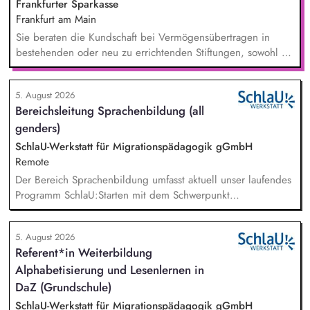
Frankfurter Sparkasse
Frankfurt am Main
Sie beraten die Kundschaft bei Vermögensübertragen in
bestehenden oder neu zu errichtenden Stiftungen, sowohl zu
Lebzeiten als auch im Rahmen der Nachlassplanung. Sie
übernehmen eigenverantwortlich alle relevanten Aufgaben
5. August 2026
bei der Testamentsvollstreckung und Nachlassverwaltung. Sie
Bereichsleitung Sprachenbildung (all
wirken aktiv an Werbemaßnahmen im Stiftungs- und
genders)
Nachlassmanagement mit, auch in kreativer Hinsicht.
SchlaU-Werkstatt für Migrationspädagogik gGmbH
Remote
Der Bereich Sprachenbildung umfasst aktuell unser laufendes
Programm SchlaU:Starten mit dem Schwerpunkt
"Alphabetisierung in DaZ für die Grundschule" sowie
zukünftig weitere auf Unterrichtsmaterial bezogene Projekte
5. August 2026
mit den Schwerpunkten sprachensensibles und
Referent*in Weiterbildung
rassismuskritisches Deutschlernen von der Grundschule bis in
Alphabetisierung und Lesenlernen in
die Berufliche Bildung. Der Bereich Sprachenbildung
entwickelt in seinen Projekten dazu zielgruppengerechte und
DaZ (Grundschule)
innovative Unterrichtsmaterialien und begleitet pädagogische
SchlaU-Werkstatt für Migrationspädagogik gGmbH