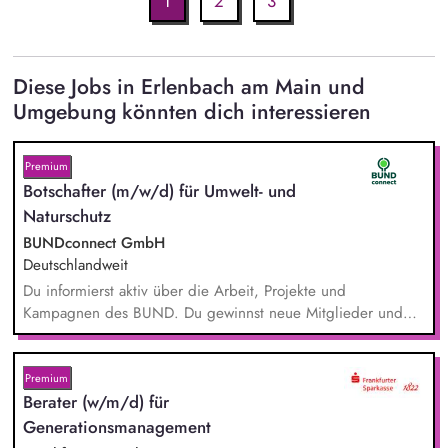
1
2
3
Diese Jobs in Erlenbach am Main und
Umgebung könnten dich interessieren
Premium
Botschafter (m/w/d) für Umwelt- und
Naturschutz
BUNDconnect GmbH
Deutschlandweit
Du informierst aktiv über die Arbeit, Projekte und
Kampagnen des BUND. Du gewinnst neue Mitglieder und
stärkst damit langfristig den Umwelt- und Naturschutz. Du
beantwortest Fragen zu Umwelt-, Arten- und Klimaschutz nach
bestem Wissen und Gewissen. Du unterstützt Kampagnen
Premium
und Aktionen, beispielsweise durch das Sammeln von
Berater (w/m/d) für
Unterschriften für Petitionen.
Generationsmanagement