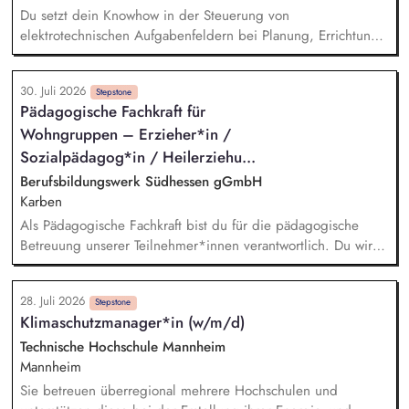
oder neue Vermarktungsmodelle - sowie regulatorische und
Du setzt dein Knowhow in der Steuerung von
energiewirtschaftliche Entwicklungen und übersetzt sie in
elektrotechnischen Aufgabenfeldern bei Planung, Errichtung
Produktstrategien, Business Cases und Roadmaps.
und Betrieb (Wind und PEE-Wärme) sowie der elektrischen
Anbindung ein. Bei der wirtschaftlichen Bewertung von
30. Juli 2026
Projekten im Rahmen der Projektentwicklung setzen wir auf
Stepstone
Pädagogische Fachkraft für
deine Unterstützung. Die Beurteilung der von den
Wohngruppen – Erzieher*in /
Anlagenlieferanten angebotenen elektrischen
Anlagenkonstellationen und Entwicklungen der Konzeption
Sozialpädagog*in / Heilerziehu...
zur elektrischen Netzanbindung wird von dir begleitet. Du
Berufsbildungswerk Südhessen gGmbH
übernimmst die Steuerung der Ausschreibungen sowie die
Karben
Verhandlungen der Netzanbindungen.
Als Pädagogische Fachkraft bist du für die pädagogische
Betreuung unserer Teilnehmer*innen verantwortlich. Du wirkst
mit an einer individuellen Förderplanung in Kooperation mit
Ausbilder*innen, Sozialpädagog*innen, Psycholog*innen,
28. Juli 2026
Lehrer*innen sowie den Teilnehmer*innen. Auch die
Stepstone
Klimaschutzmanager*in (w/m/d)
Durchführung individueller Fördermaßnahmen im
lebenspraktischen Bereich und der allgemeinen
Technische Hochschule Mannheim
Persönlichkeitsentwicklung gehört zu deinen Aufgaben.
Mannheim
Darüber hinaus berätst und unterstützt du die
Sie betreuen überregional mehrere Hochschulen und
Teilnehmer*innen in Krisensituationen. Du führst neben