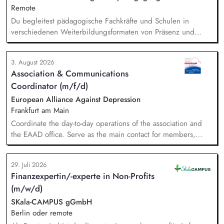
Fachkräfte mit daran angeschlossenen
Remote
Weiterbildungsangeboten online wie offline.
Du begleitest pädagogische Fachkräfte und Schulen in
verschiedenen Weiterbildungsformaten von Präsenz und
Online-Workshops bis hin zu pädogischen Tagen und erstellst
Online-Selbstlernkurse für unsere Plattform schlau-lernen.org.
3. August 2026
Die inhaltlichen Schwerpunkte liegen dabei auf den
Association & Communications
Bereichen Lesen lernen, Mehrsprachigkeitsbewusstsein und
Coordinator (m/f/d)
Alphabetisierung in der Grundschule.
European Alliance Against Depression
Frankfurt am Main
Coordinate the day-to-day operations of the association and
the EAAD office. Serve as the main contact for members,
partners and general enquiries. Support the Board of
Directors by organising meetings, preparing documents and
29. Juli 2026
following up on decisions. Coordinate the association's
Finanzexpertin/-experte in Non-Profits
website, newsletters and social media. Support awareness
(m/w/d)
campaigns and communication activities. Coordinate and
develop EAAD's fundraising activities.
SKala-CAMPUS gGmbH
Berlin oder remote