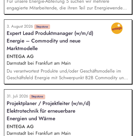
Für unsere Energie-Abteilung 5 suchen wir mehrere
engagierte Mitarbeitende, die ihren Teil zur Energiewende
beitragen möchten und Spaß an den Themen Wärmenetze
und Energieberatung sowie den damit einhergehenden
3. August 2026
Technologien mitbringen. Ihre Tätigkeit umfasst vor allem die
Stepstone
Expert Lead Produktmanager (w/m/d)
technische Sachbearbeitung entweder in der
Energie – Commodity und neue
Bundesförderung für Effiziente Wärmenetze oder einen
Einsatz im Bereich Energieberatung Wohngebäude und
Marktmodelle
Nichtwohngebäude. Sie werden in Ihren Teams technische
ENTEGA AG
und verwaltungsrechtliche Fragestellungen lösen, komplexe
Darmstadt bei Frankfurt am Main
technische Sachverhalte mit Fachleuten und Laien
Du verantwortest Produkte und/oder Geschäftsmodelle im
besprechen, die Korrespondenz mit Antragstellern und
Geschäftsfeld Energie mit Schwerpunkt B2B Commodity und
Energieberatern übernehmen und den Ausbau von
neue Marktmodelle und entwickelst sie von der
Wärmenetzen in Deutschland voranbringen.
Marktanforderung bis zur Einführung und Skalierung weiter.
31. Juli 2026
Du steuerst den wirtschaftlichen und marktseitigen Erfolg
Stepstone
Projektplaner / Projektleiter (w/m/d)
deiner Strom- und Erdgasprodukte anhand relevanter
Elektrotechnik für erneuerbare
Kennzahlen wie Umsatz, Ergebnisbeitrag und
Kundenakzeptanz und leitest daraus Maßnahmen ab. Du
Energien und Wärme
analysierst Markt-, Kunden- und Technologietrends –
ENTEGA AG
beispielsweise rund um Energy Sharing, PPAs, Flexibilitäten
Darmstadt bei Frankfurt am Main