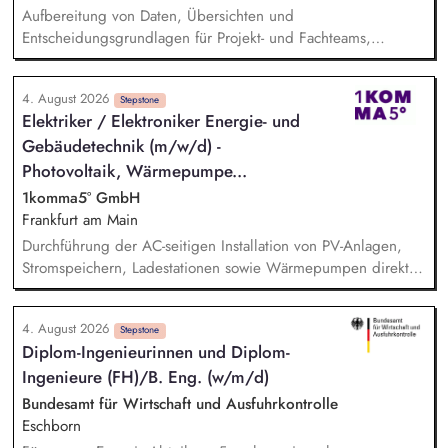
Aufbereitung von Daten, Übersichten und
Entscheidungsgrundlagen für Projekt- und Fachteams,
Mitarbeit an organisatorischen Konzepten, Abläufen und
Arbeitsdokumenten, Unterstützung im Projektmanagement (z.
4. August 2026
B. Protokolle, Aufgabenverfolgung, Terminvorbereitung),
Stepstone
Elektriker / Elektroniker Energie- und
Recherchen zu organisatorischen und finanzbezogenen
Gebäudetechnik (m/w/d) -
Fragestellungen, Pflege und Strukturierung von Projekt- und
Organisationsdokumentationen, allgemeine unterstützende
Photovoltaik, Wärmepumpe...
Tätigkeiten im Bereich Finanzverwaltung und Organisation.
1komma5° GmbH
Frankfurt am Main
Durchführung der AC-seitigen Installation von PV-Anlagen,
Stromspeichern, Ladestationen sowie Wärmepumpen direkt
beim Kunden vor Ort. Sicherstellung der fachgerechten
Inbetriebnahme der Anlagen und aller dazugehörigen
4. August 2026
Komponenten. Verantwortung für das Ausfüllen und
Stepstone
Diplom-Ingenieurinnen und Diplom-
Einreichen relevanter Messprotokolle sowie
Ingenieure (FH)/​B. Eng. (w/m/d)
Abnahmedokumente in Abstimmung mit dem Kunden.
Fehlerbehebung, Wartung und Instandsetzung bereits
Bundesamt für Wirtschaft und Ausfuhrkontrolle
installierter Systeme, um einen reibungslosen Betrieb
Eschborn
sicherzustellen.