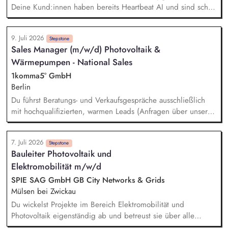
Budgeterreichung.
Deine Kund:innen haben bereits Heartbeat AI und sind schon
im 1KOMMA5° Kosmos. Sollte es noch zusätzliche kompatible
Hardware, zum Beispiel Speicher, Wechselrichter oder
9. Juli 2026
Wallboxen benötigen, kommst du ins Spiel. Deine Aufgabe
Stepstone
Sales Manager (m/w/d) Photovoltaik &
ist es, diese Situation sauber zu führen: Verstehen, erklären,
Wärmepumpen - National Sales
Vertrauen schaffen, Angebot platzieren und den Abschluss
sichern. Echter Impact im Bestandsmarkt: Du hilfst
1komma5° GmbH
Hausbesitzer:innen, bestehende PV-, Speicher-,
Berlin
Wärmepumpen- oder Wallbox-Systeme fit für Heartbeat AI
Du führst Beratungs- und Verkaufsgespräche ausschließlich
und Dynamic Pulse zu machen. Keine Kaltakquise: Du
mit hochqualifizierten, warmen Leads (Anfragen über unsere
sprichst mit warmen Leads, Bestandskund:innen und
Website) oder fasst bei Interessenten nach, die bereits
Interessent:innen, die bereits Kontakt zu 1KOMMA5° hatten
Kontakt zu uns hatten (Reaktivierung). Der komplette Sales-
und Heartbeat AI nutzen wollen.
7. Juli 2026
Cycle: Vom ersten Videocall über die Erstellung passgenauer
Stepstone
Bauleiter Photovoltaik und
Angebote bis zur digitalen Vertragsunterschrift begleitest Du
Elektromobilität m/w/d
Deine Kunden. Dein Ziel ist es, für jeden Kunden die
perfekte, individuelle Lösung zu finden und den Abschluss
SPIE SAG GmbH GB City Networks & Grids
zu sichern.
Mülsen bei Zwickau
Du wickelst Projekte im Bereich Elektromobilität und
Photovoltaik eigenständig ab und betreust sie über alle
Projektphasen hinweg. Die Verantwortung für deine