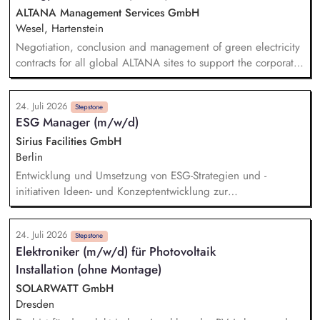
Wachstumsstrategie und Geschäftsmodellen, Trendanalysen:
ALTANA Management Services GmbH
Frühzeitige Identifikation von Branchen- und
Wesel, Hartenstein
Regulatoriktrends, Partnermanagement: Aufbau von
Negotiation, conclusion and management of green electricity
strategischen Partnerschaften, Kooperationen und
contracts for all global ALTANA sites to support the corporate
Netzwerken, Akquisition von Aufträgen, Neukunden und
target of achieving 100% renewable electricity sourcing.
Projekten.
Monitoring regulatory developments and market requirements
24. Juli 2026
related to green electricity procurement (e.g., GHG Protocol)
Stepstone
ESG Manager (m/w/d)
and integrating relevant aspects into the company's energy
procurement strategy in close collaboration with Corporate
Sirius Facilities GmbH
Sustainability and EHSR. Development and implementation of
Berlin
an energy data management framework to ensure
Entwicklung und Umsetzung von ESG-Strategien und -
transparency regarding energy consumption, suppliers,
initiativen Ideen- und Konzeptentwicklung zur
procurement costs and sustainability-related KPIs through
Dekarbonisierung der Gewerbeparks Budgetierung konkreter
digitalized reporting structures.
Nachhaltigkeitsmaßnahmen und Bewertung des CRREM-
24. Juli 2026
Pfades Machbarkeitsstudien und technische Vorprüfung für
Stepstone
Elektroniker (m/w/d) für Photovoltaik
PV-, LED- und Heizungsprojekte Unterstützung bei der
Installation (ohne Montage)
Gebäudezertifizierung nach gängigen
Nachhaltigkeitsstandards Erstellung von Reports und
SOLARWATT GmbH
Präsentationen für interne und externe Stakeholder
Dresden