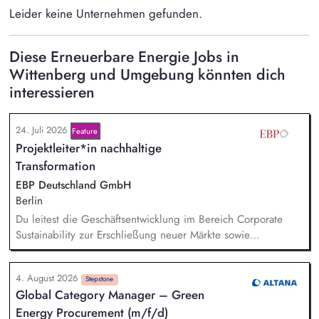
Leider keine Unternehmen gefunden.
Diese Erneuerbare Energie Jobs in
Wittenberg und Umgebung könnten dich
interessieren
24. Juli 2026
Feature
Projektleiter*in nachhaltige
Transformation
EBP Deutschland GmbH
Berlin
Du leitest die Geschäftsentwicklung im Bereich Corporate
Sustainability zur Erschließung neuer Märkte sowie
Entwicklung von Geschäftsmodellen. Dabei arbeitest du eng
mit einem bestehenden Team zusammen und entwickelst
4. August 2026
dieses gemeinsam mit erfahrenen Projektleiter*innen weiter.
Stepstone
Global Category Manager – Green
Zu Deinen Aufgaben gehören vor allem:
Energy Procurement (m/f/d)
Strategieentwicklung: Entwurf und Umsetzung von