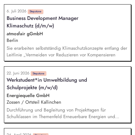
Baustellen, die Disposition von Personal und Material sowie
6. Juli 2026
die Steuerung von Subauftragnehmern liegt in Deinem
Stepstone
Business Development Manager
Aufgabenbereich. Du stellst sicher, dass die Projektziele
Klimaschutz (d/m/w)
erreicht werden – insbesondere eine wirtschaftliche und
termingerechte Abwicklung sowie die Einhaltung aller
atmosfair gGmbH
Arbeitssicherheitsvorschriften. Du verfolgst das Service- und
Berlin
Wartungsgeschäft, planst und koordinierst Einsätze, schließt
Sie erarbeiten selbstständig Klimaschutzkonzepte entlang der
Wartungsverträge ab und betreust unsere Kunden im Betrieb
Leitlinie „Vermeiden vor Reduzieren vor Kompensieren
ihrer Anlagen.
22. Juni 2026
Stepstone
Werkstudent*in Umweltbildung und
Schulprojekte (m/w/d)
Energiequelle GmbH
Zossen / Ortsteil Kallinchen
Durchführung und Begleitung von Projekttagen für
Schulklassen im Themenfeld Erneuerbare Energien und
Klimawandel Vermittlung von Inhalten durch Präsentationen,
spielerische Übungen und einfache Experimente Betreuung
24. April 2026