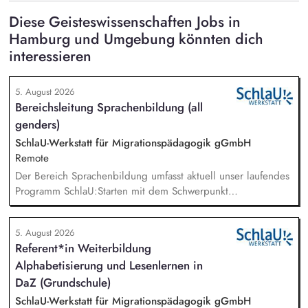
Diese Geisteswissenschaften Jobs in
Hamburg und Umgebung könnten dich
interessieren
5. August 2026
Bereichsleitung Sprachenbildung (all
genders)
SchlaU-Werkstatt für Migrationspädagogik gGmbH
Remote
Der Bereich Sprachenbildung umfasst aktuell unser laufendes
Programm SchlaU:Starten mit dem Schwerpunkt
"Alphabetisierung in DaZ für die Grundschule" sowie
zukünftig weitere auf Unterrichtsmaterial bezogene Projekte
5. August 2026
mit den Schwerpunkten sprachensensibles und
Referent*in Weiterbildung
rassismuskritisches Deutschlernen von der Grundschule bis in
Alphabetisierung und Lesenlernen in
die Berufliche Bildung. Der Bereich Sprachenbildung
entwickelt in seinen Projekten dazu zielgruppengerechte und
DaZ (Grundschule)
innovative Unterrichtsmaterialien und begleitet pädagogische
SchlaU-Werkstatt für Migrationspädagogik gGmbH