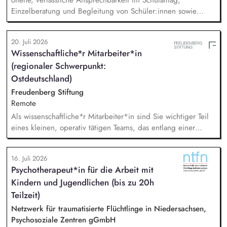
offene, verlässliche Ansprechbarkeit im Schulalltag,
Einzelberatung und Begleitung von Schüler:innen sowie
Familien, Elternarbeit: Beratung, Begleitung und
Informationsangebote, sozialpädagogische Gruppenangebote
20. Juli 2026
(z. B. soziales Lernen, Prävention, Selbstkompetenz),
Wissenschaftliche*r Mitarbeiter*in
Konfliktbegleitung und Stärkung der Beziehungskultur im
(regionaler Schwerpunkt:
Schulalltag, Zusammenarbeit im multiprofessionellen
Schulteam
Ostdeutschland)
Freudenberg Stiftung
Remote
Als wissenschaftliche*r Mitarbeiter*in sind Sie wichtiger Teil
eines kleinen, operativ tätigen Teams, das entlang einer
klaren Programmatik langfristig soziale Innovation
implementiert. Sie unterstützen die Geschäftsführung bei der
16. Juli 2026
Umsetzung der Stiftungsprogrammatik und entwickeln dabei
Psychotherapeut*in für die Arbeit mit
die Internationalisierungsstrategie der Stiftung weiter. Sie
Kindern und Jugendlichen (bis zu 20h
übersetzen wissenschaftliche Erkenntnisse in
alltagsangebundene Handlungsansätze entlang unserer
Teilzeit)
Stiftungsprogrammatik.
Netzwerk für traumatisierte Flüchtlinge in Niedersachsen,
Psychosoziale Zentren gGmbH