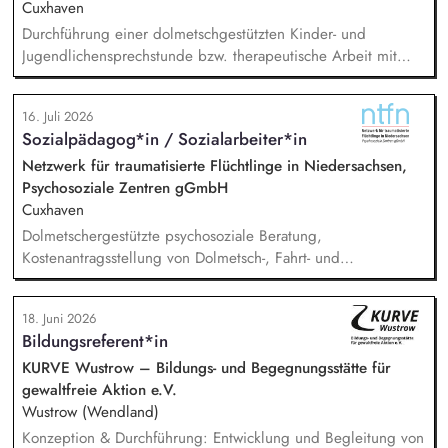
Cuxhaven
Durchführung einer dolmetschgestützten Kinder- und
Jugendlichensprechstunde bzw. therapeutische Arbeit mit
geflüchteten Kindern und Jugendlichen /
(trauma-)pädagogische Fachberatung, Dokumentation und
16. Juli 2026
Austausch mit dem Team, Stellungnahmen, Mitarbeit in
Sozialpädagog*in / Sozialarbeiter*in
externen Netzwerken und Arbeitsgruppen.
Netzwerk für traumatisierte Flüchtlinge in Niedersachsen,
Psychosoziale Zentren gGmbH
Cuxhaven
Dolmetschergestützte psychosoziale Beratung,
Kostenantragsstellung von Dolmetsch-, Fahrt- und
Therapiekosten, Mitarbeit in externen Netzwerken und
Arbeitsgruppen, Vermittlung in die psychiatrische /
18. Juni 2026
psychotherapeutische Regelversorgung.
Bildungsreferent*in
KURVE Wustrow – Bildungs- und Begegnungsstätte für
gewaltfreie Aktion e.V.
Wustrow (Wendland)
Konzeption & Durchführung: Entwicklung und Begleitung von