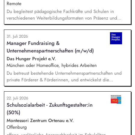
Fachkräfte mit daran angeschlossenen
Remote
Weiterbildungsangeboten online wie offline.
Du begleitest pädagogische Fachkräfte und Schulen in
verschiedenen Weiterbildungsformaten von Präsenz und
Online-Workshops bis hin zu pädogischen Tagen und erstellst
Online-Selbstlernkurse für unsere Plattform schlau-lernen.org.
31. Juli 2026
Die inhaltlichen Schwerpunkte liegen dabei auf den
Manager Fundraising &
Bereichen Lesen lernen, Mehrsprachigkeitsbewusstsein und
Unternehmenspartnerschaften (m/w/d)
Alphabetisierung in der Grundschule.
Das Hunger Projekt e.V.
München oder Homeoffice, hybrides Arbeiten
Du betreust bestehende Unternehmenspartnerschaften und
private Förderer & Förderinnen, und entwickelst die
Zusammenarbeit systematisch weiter. Du identifizierst neue
Unternehmen und Förderer & Förderinnen und sprichst sie
22. Juli 2026
aktiv an. Du planst und setzt Fundraising-Maßnahmen
Schulsozialarbeit - Zukunftsgestalter:in
eigenständig um und verfolgst deren Ergebnisse. Du
(50%)
arbeitest eng mit der Landesdirektion, dem Marketing und
unseren Programmkollegen zusammen.
Montessori Zentrum Ortenau e.V.
Offenburg