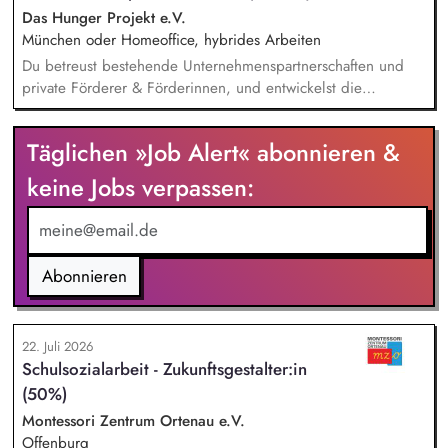
entwickelt in seinen Projekten dazu zielgruppengerechte und
Das Hunger Projekt e.V.
innovative Unterrichtsmaterialien und begleitet pädagogische
München oder Homeoffice, hybrides Arbeiten
Fachkräfte mit daran angeschlossenen
Du betreust bestehende Unternehmenspartnerschaften und
Weiterbildungsangeboten online wie offline.
private Förderer & Förderinnen, und entwickelst die
Zusammenarbeit systematisch weiter. Du identifizierst neue
Unternehmen und Förderer & Förderinnen und sprichst sie
Täglichen »Job Alert« abonnieren &
aktiv an. Du planst und setzt Fundraising-Maßnahmen
eigenständig um und verfolgst deren Ergebnisse. Du
keine Jobs verpassen:
arbeitest eng mit der Landesdirektion, dem Marketing und
unseren Programmkollegen zusammen.
Abonnieren
22. Juli 2026
Schulsozialarbeit - Zukunftsgestalter:in
(50%)
Montessori Zentrum Ortenau e.V.
Offenburg