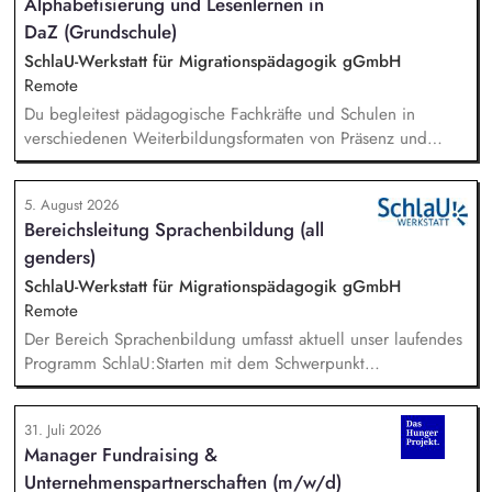
Alphabetisierung und Lesenlernen in
DaZ (Grundschule)
SchlaU-Werkstatt für Migrationspädagogik gGmbH
Remote
Du begleitest pädagogische Fachkräfte und Schulen in
verschiedenen Weiterbildungsformaten von Präsenz und
Online-Workshops bis hin zu pädogischen Tagen und erstellst
Online-Selbstlernkurse für unsere Plattform schlau-lernen.org.
5. August 2026
Die inhaltlichen Schwerpunkte liegen dabei auf den
Bereichsleitung Sprachenbildung (all
Bereichen Lesen lernen, Mehrsprachigkeitsbewusstsein und
genders)
Alphabetisierung in der Grundschule.
SchlaU-Werkstatt für Migrationspädagogik gGmbH
Remote
Der Bereich Sprachenbildung umfasst aktuell unser laufendes
Programm SchlaU:Starten mit dem Schwerpunkt
"Alphabetisierung in DaZ für die Grundschule" sowie
zukünftig weitere auf Unterrichtsmaterial bezogene Projekte
31. Juli 2026
mit den Schwerpunkten sprachensensibles und
Manager Fundraising &
rassismuskritisches Deutschlernen von der Grundschule bis in
Unternehmenspartnerschaften (m/w/d)
die Berufliche Bildung. Der Bereich Sprachenbildung