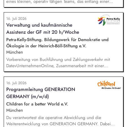
eines kleinen, operativ tätigen Teams, das entlang einer
klaren Programmatik langfristig soziale Innovation
implementiert. Sie unterstützen die Geschäftsführung bei der
16. Juli 2026
Umsetzung der Stiftungsprogrammatik und entwickeln dabei
Verwaltung und kaufmännische
die Internationalisierungsstrategie der Stiftung weiter. Sie
Assistenz der GF mit 20 h/Woche
übersetzen wissenschaftliche Erkenntnisse in
alltagsangebundene Handlungsansätze entlang unserer
Petra-Kelly-Stiftung. Bildungswerk für Demokratie und
Stiftungsprogrammatik.
Ökologie in der Heinrich-Böll-Stiftung e.V.
München
Vorbereitung von Buchführung und Zahlungsverkehr mit
DatevUnternehmenOnline, Zusammenarbeit mit einer
Steuerkanzlei, Zuarbeit Wirtschaftsprüfung bei der Erstellung
des Verwendungsnachweises und des Jahresabschlusses,
16. Juli 2026
Unterstützung in der Projektadministration und -abrechnung,
Programmleitung GENERATION
Administrative Beratung von Kooperationspartner*innen,
GERMANY (m/w/d)
Pflege von Personalstammdaten, Unterstützung der
Geschäftsführung, Einführung und Nutzung von digitalen
Children for a better World e.V.
Anwendungen, Einhaltung und Überprüfung der DSGVO.
München
Du verantwortest die operative Abwicklung und die
Weiterentwicklung von GENERATION GERMANY. Dabei