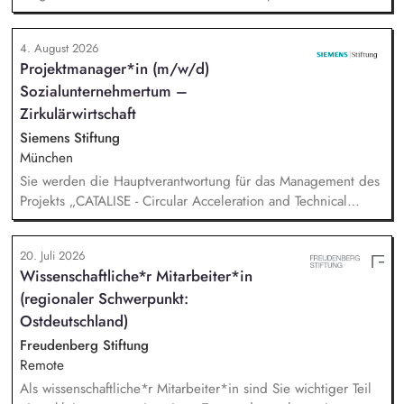
"Alphabetisierung in DaZ für die Grundschule" sowie
zukünftig weitere auf Unterrichtsmaterial bezogene Projekte
4. August 2026
mit den Schwerpunkten sprachensensibles und
Projektmanager*in (m/w/d)
rassismuskritisches Deutschlernen von der Grundschule bis in
Sozialunternehmertum –
die Berufliche Bildung. Der Bereich Sprachenbildung
entwickelt in seinen Projekten dazu zielgruppengerechte und
Zirkulärwirtschaft
innovative Unterrichtsmaterialien und begleitet pädagogische
Siemens Stiftung
Fachkräfte mit daran angeschlossenen
München
Weiterbildungsangeboten online wie offline.
Sie werden die Hauptverantwortung für das Management des
Projekts „CATALISE - Circular Acceleration and Technical
Assistance for Local Innovation and Sustainable Enterprises
20. Juli 2026
Wissenschaftliche*r Mitarbeiter*in
(regionaler Schwerpunkt:
Ostdeutschland)
Freudenberg Stiftung
Remote
Als wissenschaftliche*r Mitarbeiter*in sind Sie wichtiger Teil