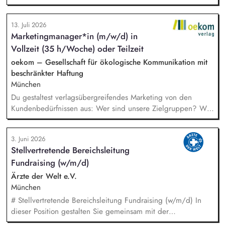
arbeitest Du im Team und auch eng mit unserem Vorstand
zusammen und übernimmst Verantwortung für die Strategie,
13. Juli 2026
die Umsetzung und das Wachstum des Programms. Dazu
Marketingmanager*in (m/w/d) in
gehören insbesondere: Inhaltliche, strategische und
Vollzeit (35 h/Woche) oder Teilzeit
organisatorische Weiterentwicklung des Programms,
Konzeption, Planung und Durchführung unserer
oekom – Gesellschaft für ökologische Kommunikation mit
Demokratieveranstaltungen, Moderation der Veranstaltungen
beschränkter Haftung
und Vorbereitung der Panelgäste.
München
Du gestaltest verlagsübergreifendes Marketing von den
Kundenbedürfnissen aus: Wer sind unsere Zielgruppen? Was
bewegt sie? Wo erreichen wir sie? Du gehst in Verbindung
mit unseren Kund*innen und entwickelst daraus
3. Juni 2026
Marketingstrategien, konkrete Maßnahmen und neue Formate.
Stellvertretende Bereichsleitung
Du misst, was funktioniert, und ziehst daraus selbstständig
Fundraising (w/m/d)
Konsequenzen. Du verantwortest das operative Marketing für
unsere Publikumszeitschriften BIO, Slow Food Magazin und
Ärzte der Welt e.V.
Natürlich Gärtnern: Newsletter, Social Media, Website,
München
Kooperationen – in enger Abstimmung mit Vertrieb und
# Stellvertretende Bereichsleitung Fundraising (w/m/d) In
Anzeigenverkauf.
dieser Position gestalten Sie gemeinsam mit der
Bereichsleitung die strategische Weiterentwicklung des