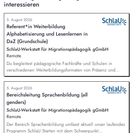
interessieren
5. August 2026
Referent*in Weiterbildung
Alphabetisierung und Lesenlernen in
DaZ (Grundschule)
SchlaU-Werkstatt für Migrationspädagogik gGmbH
Remote
Du begleitest pädagogische Fachkräfte und Schulen in
verschiedenen Weiterbildungsformaten von Präsenz und
Online-Workshops bis hin zu pädogischen Tagen und erstellst
Online-Selbstlernkurse für unsere Plattform schlau-lernen.org.
5. August 2026
Die inhaltlichen Schwerpunkte liegen dabei auf den
Bereichsleitung Sprachenbildung (all
Bereichen Lesen lernen, Mehrsprachigkeitsbewusstsein und
genders)
Alphabetisierung in der Grundschule.
SchlaU-Werkstatt für Migrationspädagogik gGmbH
Remote
Der Bereich Sprachenbildung umfasst aktuell unser laufendes
Programm SchlaU:Starten mit dem Schwerpunkt