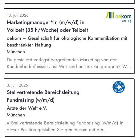
arbeitest Du im Team und auch eng mit unserem Vorstand
zusammen und übernimmst Verantwortung für die Strategie,
13. Juli 2026
die Umsetzung und das Wachstum des Programms. Dazu
Marketingmanager*in (m/w/d) in
gehören insbesondere: Inhaltliche, strategische und
Vollzeit (35 h/Woche) oder Teilzeit
organisatorische Weiterentwicklung des Programms,
Konzeption, Planung und Durchführung unserer
oekom – Gesellschaft für ökologische Kommunikation mit
Demokratieveranstaltungen, Moderation der Veranstaltungen
beschränkter Haftung
und Vorbereitung der Panelgäste.
München
Du gestaltest verlagsübergreifendes Marketing von den
Kundenbedürfnissen aus: Wer sind unsere Zielgruppen? Was
bewegt sie? Wo erreichen wir sie? Du gehst in Verbindung
mit unseren Kund*innen und entwickelst daraus
3. Juni 2026
Marketingstrategien, konkrete Maßnahmen und neue Formate.
Stellvertretende Bereichsleitung
Du misst, was funktioniert, und ziehst daraus selbstständig
Fundraising (w/m/d)
Konsequenzen. Du verantwortest das operative Marketing für
unsere Publikumszeitschriften BIO, Slow Food Magazin und
Ärzte der Welt e.V.
Natürlich Gärtnern: Newsletter, Social Media, Website,
München
Kooperationen – in enger Abstimmung mit Vertrieb und
# Stellvertretende Bereichsleitung Fundraising (w/m/d) In
Anzeigenverkauf.
dieser Position gestalten Sie gemeinsam mit der
Bereichsleitung die strategische Weiterentwicklung des