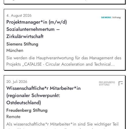
"Alphabetisierung in DaZ für die Grundschule" sowie
zukünftig weitere auf Unterrichtsmaterial bezogene Projekte
4. August 2026
mit den Schwerpunkten sprachensensibles und
Projektmanager*in (m/w/d)
rassismuskritisches Deutschlernen von der Grundschule bis in
Sozialunternehmertum –
die Berufliche Bildung. Der Bereich Sprachenbildung
entwickelt in seinen Projekten dazu zielgruppengerechte und
Zirkulärwirtschaft
innovative Unterrichtsmaterialien und begleitet pädagogische
Siemens Stiftung
Fachkräfte mit daran angeschlossenen
München
Weiterbildungsangeboten online wie offline.
Sie werden die Hauptverantwortung für das Management des
Projekts „CATALISE - Circular Acceleration and Technical
Assistance for Local Innovation and Sustainable Enterprises
20. Juli 2026
Wissenschaftliche*r Mitarbeiter*in
(regionaler Schwerpunkt:
Ostdeutschland)
Freudenberg Stiftung
Remote
Als wissenschaftliche*r Mitarbeiter*in sind Sie wichtiger Teil