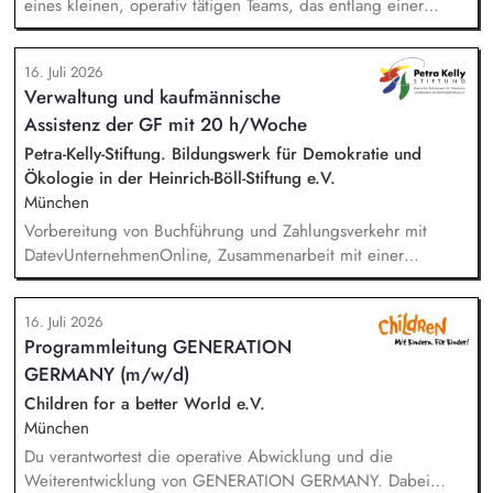
eines kleinen, operativ tätigen Teams, das entlang einer
klaren Programmatik langfristig soziale Innovation
implementiert. Sie unterstützen die Geschäftsführung bei der
16. Juli 2026
Umsetzung der Stiftungsprogrammatik und entwickeln dabei
Verwaltung und kaufmännische
die Internationalisierungsstrategie der Stiftung weiter. Sie
Assistenz der GF mit 20 h/Woche
übersetzen wissenschaftliche Erkenntnisse in
alltagsangebundene Handlungsansätze entlang unserer
Petra-Kelly-Stiftung. Bildungswerk für Demokratie und
Stiftungsprogrammatik.
Ökologie in der Heinrich-Böll-Stiftung e.V.
München
Vorbereitung von Buchführung und Zahlungsverkehr mit
DatevUnternehmenOnline, Zusammenarbeit mit einer
Steuerkanzlei, Zuarbeit Wirtschaftsprüfung bei der Erstellung
des Verwendungsnachweises und des Jahresabschlusses,
16. Juli 2026
Unterstützung in der Projektadministration und -abrechnung,
Programmleitung GENERATION
Administrative Beratung von Kooperationspartner*innen,
GERMANY (m/w/d)
Pflege von Personalstammdaten, Unterstützung der
Geschäftsführung, Einführung und Nutzung von digitalen
Children for a better World e.V.
Anwendungen, Einhaltung und Überprüfung der DSGVO.
München
Du verantwortest die operative Abwicklung und die
Weiterentwicklung von GENERATION GERMANY. Dabei