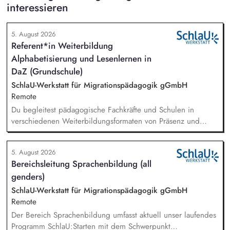
interessieren
5. August 2026
Referent*in Weiterbildung
Alphabetisierung und Lesenlernen in
DaZ (Grundschule)
SchlaU-Werkstatt für Migrationspädagogik gGmbH
Remote
Du begleitest pädagogische Fachkräfte und Schulen in
verschiedenen Weiterbildungsformaten von Präsenz und
Online-Workshops bis hin zu pädogischen Tagen und erstellst
Online-Selbstlernkurse für unsere Plattform schlau-lernen.org.
5. August 2026
Die inhaltlichen Schwerpunkte liegen dabei auf den
Bereichsleitung Sprachenbildung (all
Bereichen Lesen lernen, Mehrsprachigkeitsbewusstsein und
genders)
Alphabetisierung in der Grundschule.
SchlaU-Werkstatt für Migrationspädagogik gGmbH
Remote
Der Bereich Sprachenbildung umfasst aktuell unser laufendes
Programm SchlaU:Starten mit dem Schwerpunkt