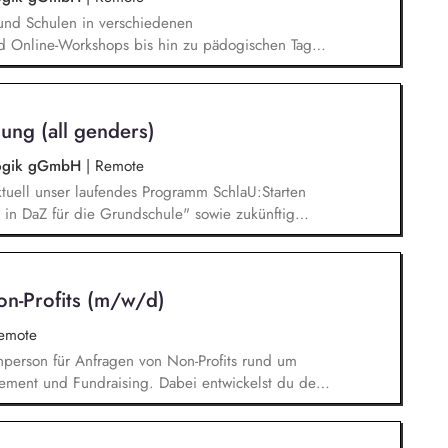
und Schulen in verschiedenen
d Online-Workshops bis hin zu pädogischen Tagen
unsere Plattform schlau-lernen.org. Die inhaltlichen
eichen Lesen lernen,
betisierung in der Grundschule.
ung (all genders)
agogik gGmbH
|
Remote
tuell unser laufendes Programm SchlaU:Starten
in DaZ für die Grundschule" sowie zukünftig
ne Projekte mit den Schwerpunkten
es Deutschlernen von der Grundschule bis in die
nbildung entwickelt in seinen Projekten dazu
on-Profits (m/w/d)
errichtsmaterialien und begleitet pädagogische
eiterbildungsangeboten online wie offline.
remote
chperson für Anfragen von Non-Profits rund um
ement und Fundraising. Dabei entwickelst du den
Angebotserstellung bis zur eigenverantwortlichen
erausforderungen entwickelst du passgenaue