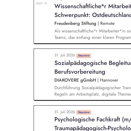
Beratungsprozesse und berätst Organisat
Wissenschaftliche*r Mitarbei
Steuerung und strategischen Weiterentw
Schwerpunkt: Ostdeutschlan
Freudenberg Stiftung
|
Remote
Als wissenschaftliche*r Mitarbeiter*in si
Teams, das entlang einer klaren Programm
Sie unterstützen die Geschäftsführung 
entwickeln dabei die Internationalisierun
31. Juli 2026
wissenschaftliche Erkenntnisse in allt
Stepstone
Sozialpädagogische Begleitu
Stiftungsprogrammatik.
Berufsvorbereitung
DIAKOVERE gGmbH
|
Hannover
Durchführung Sozialpädagogischer Train
Regeln am Arbeitsplatz, digitale Themen
Sozialpädagogische Förderung in den B
der arbeitsweltbezogenen, sozialen und 
31. Juli 2026
Durchführung von Kompetenztrainings 
Stepstone
Psychologische Fachkraft (m
(Bewerbungsunterlagen, Bewerbungstrain
und Intervention bei drohenden Abbrüc
Traumapädagogisch-Psycholo