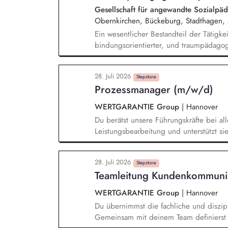
Umgang mit der eigenen Behinderung
Gesellschaft für angewandte Sozialp
Obernkirchen, Bückeburg, Stadthagen, 
Ein wesentlicher Bestandteil der Tätigke
bindungsorientierter, und traumpädagog
Durchführung und Auswertung evidenzbas
Erstellung ganzheitlicher diagnostische
28. Juli 2026
Testverfahren, strukturierter Interviews
Stepstone
Prozessmanager (m/w/d)
Narrative. Ein besonderer Schwerpunkt li
umfasst die Beratung und Begleitung vo
WERTGARANTIE Group
|
Hannover
Durchführung von Familiengesprächen s
Du berätst unsere Führungskräfte bei al
Leistungsbearbeitung und unterstützt si
übernimmst du die (Teil-)Verantwortung 
Dokumentation unserer Schadenregulieru
28. Juli 2026
Optimierungspotenziale identifizierst 
Stepstone
Teamleitung Kundenkommuni
Prozessen und setzt passende Maßnahme
koordinierst und wertest du Tests unser
WERTGARANTIE Group
|
Hannover
Du übernimmst die fachliche und diszi
Gemeinsam mit deinem Team definierst d