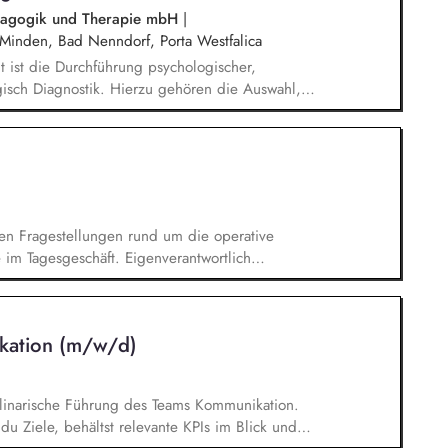
ädagogik und Therapie mbH
|
Minden, Bad Nenndorf, Porta Westfalica
it ist die Durchführung psychologischer,
isch Diagnostik. Hierzu gehören die Auswahl,
ierter diagnostischer Verfahren sowie die
r Einschätzungen unter Einbezug standardisierter
, systematischer Beobachtungen und biografischer
egt auf der Eltern- und Familienarbeit. Diese
n Eltern in unterschiedlichen Lebenslagen, die
owie Eltern- und Paargesprächen.
len Fragestellungen rund um die operative
e im Tagesgeschäft. Eigenverantwortlich
für die Analyse, Weiterentwicklung und
ngsprozesse. Mit deinem Blick für
du Verbesserungsmöglichkeiten in unseren
kation (m/w/d)
n erfolgreich um. Darüber hinaus planst,
er Tools zur Schadenabwicklung aus.
plinarische Führung des Teams Kommunikation.
u Ziele, behältst relevante KPIs im Blick und