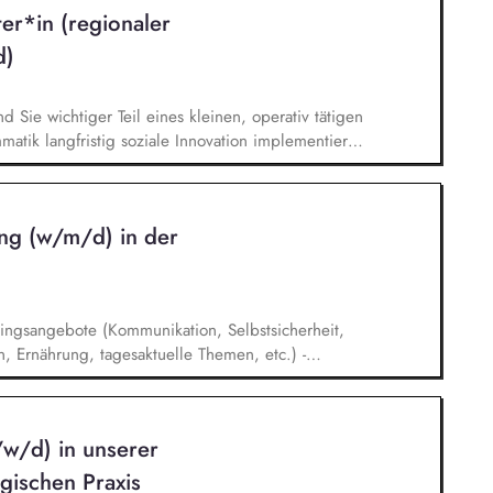
ionen zu zentralen Fragen ihrer finanziellen
ter*in (regionaler
icklung.
d)
nd Sie wichtiger Teil eines kleinen, operativ tätigen
atik langfristig soziale Innovation implementiert.
bei der Umsetzung der Stiftungsprogrammatik und
gsstrategie der Stiftung weiter. Sie übersetzen
agsangebundene Handlungsansätze entlang unserer
ng (w/m/d) in der
ingsangebote (Kommunikation, Selbstsicherheit,
, Ernährung, tagesaktuelle Themen, etc.) -
erufsgruppen – Tandemzeiten - Weiterentwicklung
lebenspraktischen Schlüsselqualifikationen -
- Bewerbungsmanagement für Teilnehmer*innen
/w/d) in unserer
ings) - Krisenintervention, Ursachenerkennung
hen - Unterstützung der Teilnehmer*innen im
gischen Praxis