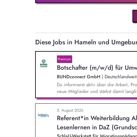
Diese Jobs in Hameln und Umgebun
Premium
Botschafter (m/w/d) für Umw
BUNDconnect GmbH
|
Deutschlandweit
Du informierst aktiv über die Arbeit,
neue Mitglieder und stärkst damit langf
beantwortest Fragen zu Umwelt-, Arten
Gewissen. Du unterstützt Kampagnen un
5. August 2026
von Unterschriften für Petitionen.
Referent*in Weiterbildung A
Lesenlernen in DaZ (Grundsc
SchlaU-Werkstatt für Migrationspäd