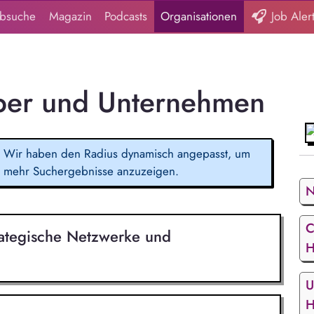
obsuche
Magazin
Podcasts
Organisationen
Job Aler
ber und Unternehmen
Wir haben den Radius dynamisch angepasst, um
mehr Suchergebnisse anzuzeigen.
N
C
ategische Netzwerke und
H
U
H