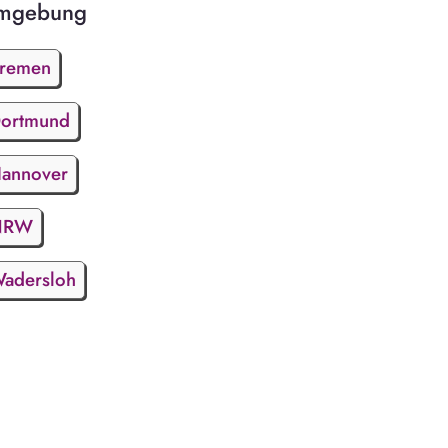
mgebung
remen
ortmund
annover
NRW
adersloh