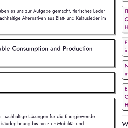
ben es uns zur Aufgabe gemacht, tierisches Leder
I
hhaltige Alternativen aus Blatt- und Kaktusleder im
O
H
E
nable Consumption and Production
i
N
i
E
O
H
 der nachhaltige Lösungen für die Energiewende
We
bäudeplanung bis hin zu E-Mobilität und