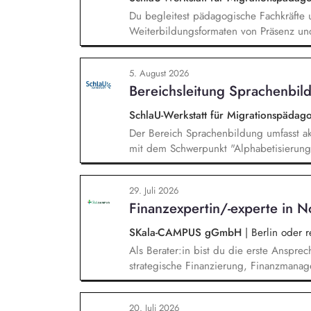
Du begleitest pädagogische Fachkräfte 
Weiterbildungsformaten von Präsenz un
und erstellst Online-Selbstlernkurse für 
Schwerpunkte liegen dabei auf den Ber
5. August 2026
Mehrsprachigkeitsbewusstsein und Alpha
Bereichsleitung Sprachenbild
SchlaU-Werkstatt für Migrationspäd
Der Bereich Sprachenbildung umfasst ak
mit dem Schwerpunkt "Alphabetisierung 
weitere auf Unterrichtsmaterial bezoge
sprachensensibles und rassismuskritisch
29. Juli 2026
Berufliche Bildung. Der Bereich Sprache
Finanzexpertin/-experte in N
zielgruppengerechte und innovative Unt
Fachkräfte mit daran angeschlossenen W
SKala-CAMPUS gGmbH
|
Berlin oder 
Als Berater:in bist du die erste Anspre
strategische Finanzierung, Finanzmanag
gesamten Prozess von der Anfrage über 
Umsetzung. Auf Basis der jeweiligen H
20. Juli 2026