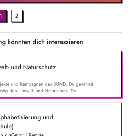
1
2
g könnten dich interessieren
elt- und Naturschutz
 Projekte und Kampagnen des BUND. Du gewinnst
ristig den Umwelt- und Naturschutz. Du
- und Klimaschutz nach bestem Wissen und
d Aktionen, beispielsweise durch das Sammeln
lphabetisierung und
hule)
agogik gGmbH
|
Remote