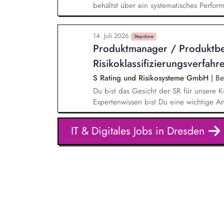
behältst über ein systematisches Perfor
Mailings im Blick und berätst das Team a
Trends, Plattformfragen und den Einsat
14. Juli 2026
operative Betreuung unserer gesamten W
Stepstone
Produktmanager / Produktb
strategische Weiterentwicklung von Hub
Risikoklassifizierungsverfah
S Rating und Risikosysteme GmbH
|
Ber
Du bist das Gesicht der SR für unsere K
Expertenwissen bist Du eine wichtige An
etablierten Risikoklassifizierungsverfah
die Erstellung von praxistauglichen Sch
IT & Digitales Jobs in Dresden
FAQ-Listen, Validierungskommunikationen
Umsetzung bestmöglich. Du beantwortes
und Gremien. Du entwickelst die Kommun