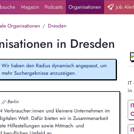
obsuche
Magazin
Podcasts
Organisationen
Job Aler
tale Organisationen
Dresden
nisationen in Dresden
Wir haben den Radius dynamisch angepasst, um
mehr Suchergebnisse anzuzeigen.
IT
in 
.
// Berlin
I
iN Verbraucher:innen und kleinere Unternehmen im
O
gitalen Welt. Dafür bieten wir in Zusammenarbeit
ete Hilfestellungen sowie Mitmach- und
I
d beruflichen Umfeld an.