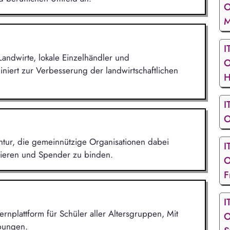
O
M
I
r Landwirte, lokale Einzelhändler und
O
iert zur Verbesserung der landwirtschaftlichen
H
I
O
ntur, die gemeinnützige Organisationen dabei
I
erieren und Spender zu binden.
O
F
I
ernplattform für Schüler aller Altersgruppen, Mit
O
Übungen.