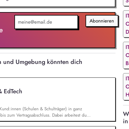
S
I
Abonnieren
O
e
D
I
O
den und Umgebung könnten dich
B
I
O
 & EdTech
H
Kund:innen (Schulen & Schulträger) in ganz
We
bis zum Vertragsabschluss. Dabei arbeitest du
in
 auch mit qualifizierten Inbound-Anfragen in einem
onaten. Außerdem repräsentierst du uns auf