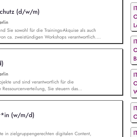
n im Bildungsbereich und trägst aktiv dazu bei,
I
schutz (d/w/m)
ren.
O
rlin
L
ind Sie sowohl für die Trainings-Akquise als auch
von ca. zweistündigen Workshops verantwortlich.
I
n Institutionen und Organisationen für Trainings
O
d -videos (z. B. Kitas, Schulen, Sportvereine
/Jugendreiseveranstalter). Eigenständige
B
d)
ngerechter Trainings in digitalen Formaten sowie
rlin
I
ojekte und sind verantwortlich für die
O
 Ressourcenverteilung, Sie steuern das
W
igration sowie die fortlaufende Verwaltung
t der Systemadministration zusammen und sind
I
ion mit unseren externen Dienstleistern, Sie tragen
r*in (w/m/d)
irst-Level-Supports für das GFF-Team.
O
I
e in zielgruppengerechten digitalen Content,