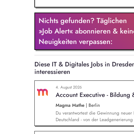
Nichts gefunden? Täglichen
»Job Alert« abonnieren & kein
Neuigkeiten verpassen:
Diese IT & Digitales Jobs in Dres
interessieren
4. August 2026
Account Executive - Bildung
Magma Mathe
|
Berlin
Du verantwortest die Gewinnung neuer 
Deutschland - von der Leadgenerierung 
sowohl mit selbst generierten Leads als
typischen Sales-Zyklus von rund zwei M