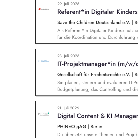
29. Juli 2026
Messen, Konferenzen und Veranstaltunge
Referent*in Digitaler Kinder
unsere Marke in Deutschland zu etablie
Save the Children Deutschland e.V.
|
Be
Als Referent*in Digitaler Kinderschutz s
für die Koordination und Durchführung 
Identifikation, Ansprache und Akquise vo
zum sensiblen Umgang mit Kinderfotos un
23. Juli 2026
und -verbände, Jugendverbände, Kinder-
IT-Projektmanager*in (m/w/
Konzeption und Durchführung zielgruppe
in Präsenz bei Auftraggebern.
Gesellschaft für Freiheitsrechte e.V.
|
Be
Sie planen, steuern und evaluieren IT-Pr
Budgetplanung, das Controlling und die
Wissensmanagement und begleiten die M
unserer Cloud-Dienste, Sie arbeiten mi
21. Juli 2026
dabei verantwortlich für die Kommunikat
Digital Content & KI Manage
die Verantwortung für die Qualität des F
PHINEO gAG
|
Berlin
Du übersetzt unsere Themen und Projekt