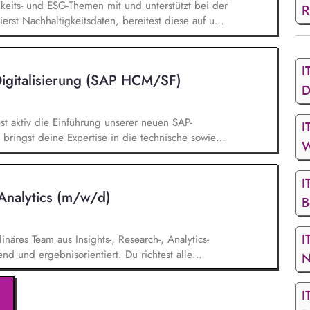
gkeits- und ESG-Themen mit und unterstützt bei der
R
rst Nachhaltigkeitsdaten, bereitest diese auf und
um Konzernreporting. Du erstellst aussagekräftige
 Du wirkst bei der Einführung einer modernen
gitalisierung unseres Nachhaltigkeitsreportings mit.
I
Digitalisierung (SAP HCM/SF)
D
est aktiv die Einführung unserer neuen SAP-
I
 bringst deine Expertise in die technische sowie
W
stützt du die Weiterentwicklung unserer
n, cloudbasierten HR-Plattform, die digitale HR-
I
ür die Personalarbeit von morgen schafft. Systeme
 Analytics (m/w/d)
mmst die Verantwortung für die Ausrichtung und
B
Betreuung, als auch die Qualitätssicherung und
rer SAP-HCM/SuccessFactors-Systemlandschaft.
I
linäres Team aus Insights-, Research-, Analytics-
end und ergebnisorientiert. Du richtest alle
vitäten konsequent an der CX- und ROCX-Strategie
eren wirksame Umsetzung im Tagesgeschäft. Du
I
d Research-Ergebnisse (z. B. Kunden-, Journey-,