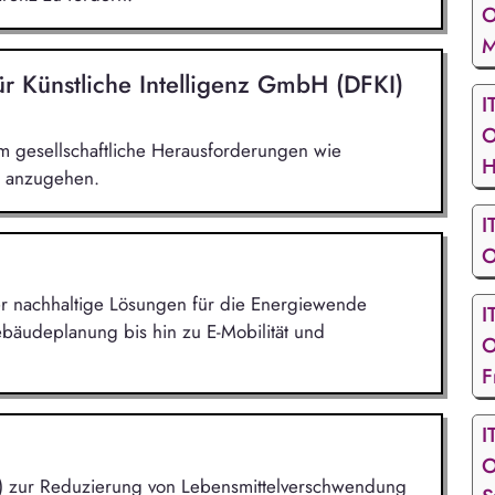
O
M
r Künstliche Intelligenz GmbH (DFKI)
I
O
m gesellschaftliche Herausforderungen wie
H
n anzugehen.
I
O
 der nachhaltige Lösungen für die Energiewende
I
bäudeplanung bis hin zu E-Mobilität und
O
F
I
O
(KI) zur Reduzierung von Lebensmittelverschwendung