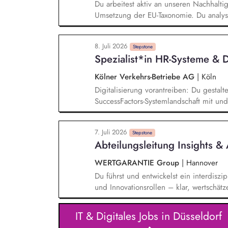
Du arbeitest aktiv an unseren Nachhalti
Umsetzung der EU-Taxonomie. Du analysie
leistest damit einen wichtigen Beitrag z
Präsentationen für das Finanzreporting.
8. Juli 2026
Business-Intelligence-Lösung (BI) zur Di
Stepstone
Spezialist*in HR-Systeme & 
Kölner Verkehrs-Betriebe AG
|
Köln
Digitalisierung vorantreiben: Du gestalt
SuccessFactors-Systemlandschaft mit und
prozessuale Umsetzung ein. Dabei unter
Systemlandschaft hin zu einer innovative
7. Juli 2026
Prozesse neu denkt und die Grundlage f
Stepstone
Abteilungsleitung Insights &
betreuen & weiterentwickeln: Du überni
Umsetzung der Konfiguration sowie die 
WERTGARANTIE Group
|
Hannover
kontinuierliche Weiterentwicklung unse
Du führst und entwickelst ein interdiszip
und Innovationsrollen – klar, wertschätz
Insights-, Analytics- und Research-Akti
des Unternehmens aus und sorgst für d
IT & Digitales Jobs in Düsseldorf
stellst sicher, dass Marktforschungs- un