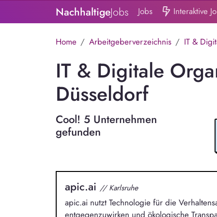
Nachhaltige
Jobs
Jobs
Interaktive J
Home
Arbeitgeberverzeichnis
IT & Digi
IT & Digitale Orga
Düsseldorf
Cool! 5 Unternehmen
gefunden
apic.ai
// Karlsruhe
apic.ai nutzt Technologie für die Verhalt
entgegenzuwirken und ökologische Transpa