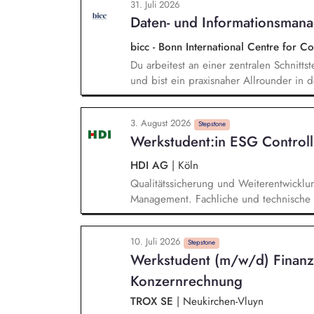
31. Juli 2026
Daten- und Informationsman
bicc - Bonn International Centre for 
Du arbeitest an einer zentralen Schnitts
und bist ein praxisnaher Allrounder in
Rolle betreust Du unsere Bibliothek, en
und das institutionelle Forschungsdaten
3. August 2026
und Nachvollziehbarkeit von Forschungs
Stepstone
Werkstudent:in ESG Controll
Kennzahlen und Berichte die strategisch
HDI AG
|
Köln
Qualitätssicherung und Weiterentwicklu
Management. Fachliche und technische 
Analyse von Auffälligkeiten. Erstellung 
Kapitalanlage anhand von ESG-Kriterien
10. Juli 2026
von ESG-Daten. Unterstützung bei regu
Stepstone
Werkstudent (m/w/d) Finanz
und Research im ESG-Umfeld.
Konzernrechnung
TROX SE
|
Neukirchen-Vluyn