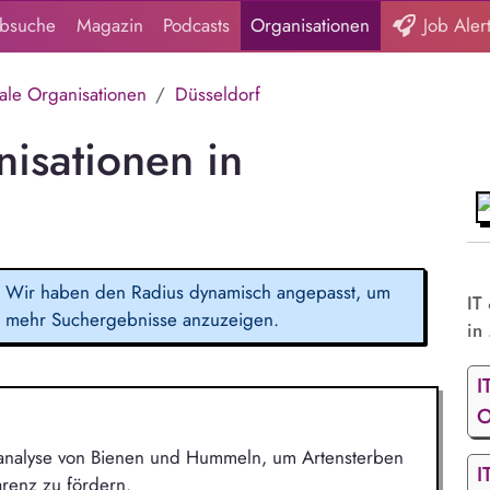
obsuche
Magazin
Podcasts
Organisationen
Job Aler
tale Organisationen
Düsseldorf
nisationen in
Wir haben den Radius dynamisch angepasst, um
IT
mehr Suchergebnisse anzuzeigen.
in 
I
O
ensanalyse von Bienen und Hummeln, um Artensterben
I
renz zu fördern.