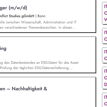
I
ager (m/w/d)
O
Conflict Studies gGmbH
|
Bonn
W
telle zwischen Wissenschaft, Administration und IT
 den verschiedenen Themenbereichen. In dieser
I
twickelst unser Forschungsinformationssystem (FIS)
management (FDM) weiter. Du sicherst die Qualität
O
informationen und unterstützt durch Analysen,
ing
e Steuerung des Instituts.
I
O
ng des Datenbestandes an ESG-Daten für das Asset
Prüfung der täglichen ESG-Datenanlieferung,
I
und Weiterentwicklung von Ausschlusslisten für die
O
. Erstellung von Kunden-Reports auf Grundlage
latorischen Meldungen im ESG-Umfeld. Analyse
D
en – Nachhaltigkeit &
I
O