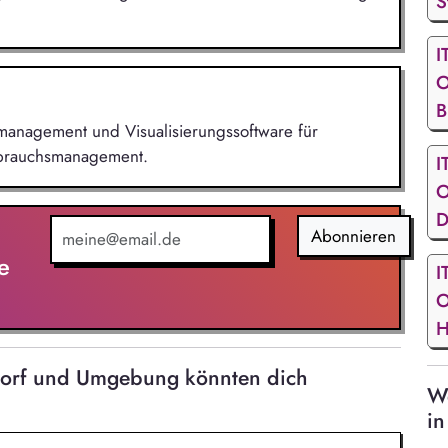
S
I
O
B
iemanagement und Visualisierungssoftware für
rbrauchsmanagement.
I
O
D
Abonnieren
e
I
O
H
eldorf und Umgebung könnten dich
We
in