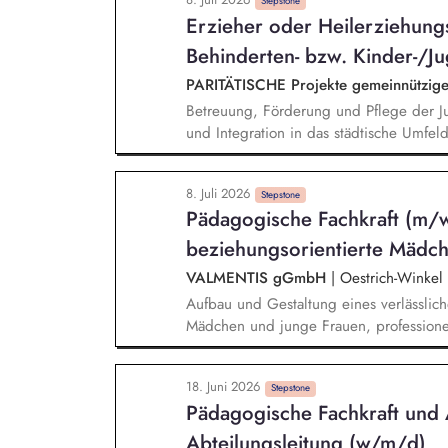
Rahmen von Hilfen zur Erziehung und g
Stepstone
Erzieher oder Heilerziehung
Einleitung von Maßnahmen zur Gefahren
Verfahren vor dem Familiengericht, Net
Behinderten- bzw. Kinder-/Ju
PARITÄTISCHE Projekte gemeinnützi
Betreuung, Förderung und Pflege der J
und Integration in das städtische Umfel
Erziehungsauftrag, gemeinsam mit der S
der Jugendlichen fachgerechte Vorbere
8. Juli 2026
Arbeit und konstruktive Zusammenarbei
Stepstone
Pädagogische Fachkraft (m/w
Erstellung von Entwicklungsberichten K
Institutionen
beziehungsorientierte Mädc
VALMENTIS gGmbH
|
Oestrich-Winkel
Aufbau und Gestaltung eines verlässlich
Mädchen und junge Frauen, professione
Alltag, bindungsorientierte Begleitung 
emotionaler Stabilität, sozialer Kompet
18. Juni 2026
bei der Entwicklung von Selbstständigke
Stepstone
Pädagogische Fachkraft und 
Teilhabe, Vermittlung lebenspraktischer
Planung und Durchführung kreativer Fre
Abteilungsleitung (w/m/d)