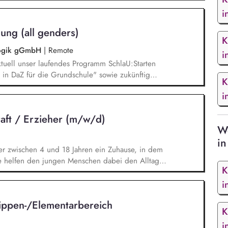
unsere Plattform schlau-lernen.org. Die inhaltlichen
eichen Lesen lernen,
i
betisierung in der Grundschule.
ung (all genders)
K
agogik gGmbH
|
Remote
i
tuell unser laufendes Programm SchlaU:Starten
in DaZ für die Grundschule" sowie zukünftig
K
ne Projekte mit den Schwerpunkten
i
es Deutschlernen von der Grundschule bis in die
nbildung entwickelt in seinen Projekten dazu
raft / Erzieher (m/w/d)
errichtsmaterialien und begleitet pädagogische
We
eiterbildungsangeboten online wie offline.
in
er zwischen 4 und 18 Jahren ein Zuhause, in dem
ie helfen den jungen Menschen dabei den Alltag
K
on der Hausaufgabenbetreuung, über gemeinsame
chaft bis hin zu intensivpädagogischen
i
system arbeiten, fallen ebenso Elterngespräche
ippen-/Elementarbereich
r Aufgabengebiet.
K
i