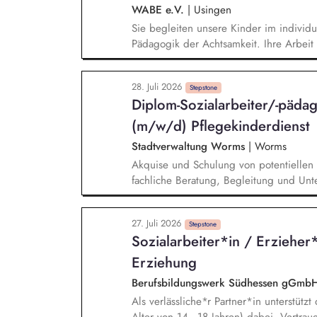
WABE e.V.
|
Usingen
Sie begleiten unsere Kinder im individu
Pädagogik der Achtsamkeit. Ihre Arbeit 
Rahmen unserer aktuellen Betreuungszei
Persönlichkeitsentfaltung der Kinder du
28. Juli 2026
und gewährleisten so eine hohe Partizi
Stepstone
Diplom-Sozialarbeiter/-päda
in einem Bildungsschwerpunkt oder entw
Ihrem Thema.
(m/w/d) Pflegekinderdienst
Stadtverwaltung Worms
|
Worms
Akquise und Schulung von potentiellen P
fachliche Beratung, Begleitung und Unte
Vermittlung und Begleitung von Kindern
individuellen Hilfebedarfs, Sicherstell
27. Juli 2026
SGB VIII, Einleitung und Durchführun
Stepstone
Sozialarbeiter*in / Erzieher*
Jugendlichen, Durchführung von Inobh
Kindeswohlgefährdung.
Erziehung
Berufsbildungswerk Südhessen gGmb
Als verlässliche*r Partner*in unterstüt