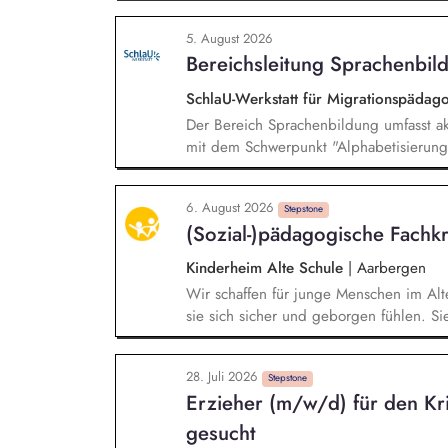
und erstellst Online-Selbstlernkurse für 
Schwerpunkte liegen dabei auf den Ber
5. August 2026
Mehrsprachigkeitsbewusstsein und Alpha
Bereichsleitung Sprachenbild
SchlaU-Werkstatt für Migrationspäd
Der Bereich Sprachenbildung umfasst ak
mit dem Schwerpunkt "Alphabetisierung 
weitere auf Unterrichtsmaterial bezoge
sprachensensibles und rassismuskritisch
6. August 2026
Berufliche Bildung. Der Bereich Sprache
Stepstone
(Sozial-)pädagogische Fachk
zielgruppengerechte und innovative Unt
Fachkräfte mit daran angeschlossenen W
Kinderheim Alte Schule
|
Aarbergen
Wir schaffen für junge Menschen im Alt
sie sich sicher und geborgen fühlen. S
zu meistern. Ihre Aufgaben reichen v
Mahlzeitenzubereitung und Nachtbereits
28. Juli 2026
Aktivitäten. Da wir im Bezugsbetreuungs
Stepstone
Erzieher (m/w/d) für den Kr
mit Lehrern und ggf. Therapeuten in Ih
gesucht