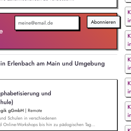
K
i
Abonnieren
e
K
i
K
bs in Erlenbach am Main und Umgebung
i
K
i
lphabetisierung und
hule)
K
agogik gGmbH
|
Remote
i
und Schulen in verschiedenen
d Online-Workshops bis hin zu pädogischen Tagen
K