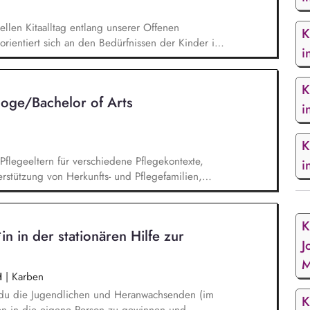
ellen Kitaalltag entlang unserer Offenen
K
orientiert sich an den Bedürfnissen der Kinder im
i
ten (07:00 - 17:00 Uhr). Sie fördern die
rch Angebote in spezialisierten Funktionsräumen
K
pation. Sie sind als Schwerpunktpädagoge Experte
goge/Bachelor of Arts
ickeln diesen und begeistern die Kinder mit
i
K
flegeeltern für verschiedene Pflegekontexte,
i
rstützung von Herkunfts- und Pflegefamilien,
 in geeignete Pflegefamilien unter Einbezug des
ung des Kindeswohls in Pflegefamilien gem. § 8a
g von Schutzmaßnahmen von Kindern und
K
in in der stationären Hilfe zur
utnahmen zur Abwendung einer
J
M
H
|
Karben
zt du die Jugendlichen und Heranwachsenden (im
K