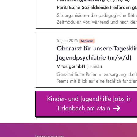
Paritätische Sozialdienste Heilbronn
Sie organisieren die pädagogische Betr
Zeitmodulen vor, während und nach den 
Betreuungsgruppen im Mittagsband, wä
Freispielphasen und in den betreuten 
5. Juni 2026
Ferienbetreuung und arbeiten im Team 
Stepstone
Oberarzt für unsere Tageskli
multiprofessionelle Gesamtteam an und
pädagogischen Fragestellungen.
Jugendpsychiatrie (m/w/d)
Vitos gGmbH
|
Hanau
Ganzheitliche Patientenversorgung - Leit
Teams mit Blick auf eine fachlich fund
Supervision und fachliche Anleitung - B
Mitarbeitender sowie Förderung einer re
Kinder- und Jugendhilfe Jobs in
patientenorientierten Haltung. Weitere
Erlenbach am Main
Gestaltung passgenauer Angebote für K
an der konzeptionellen Weiterentwicklun
Impressum