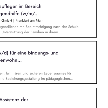
gf. in Zusammenarbeit mit dem Familiengericht,
spfleger im Bereich
abwehr (u. a. Inobhutnahmen), Mitwirkung in
zwerkarbeit
gendhilfe (w/m/...
ge GmbH
|
Frankfurt am Main
ugendlichen mit Beeinträchtigung nach der Schule
d Unterstützung der Familien in ihrem
chule und weiteren Bezugs- und Hilfsinstitutionen
itung und Dokumentation der pädagogischen
t im Team fachgerechte Dokumentation und
/d) für eine bindungs- und
ooperation mit Schulen und anderen beteiligten
henwohn...
en, familiären und sicheren Lebensraumes für
lle Beziehungsgestaltung im pädagogischen
in herausfordernden Lebenssituationen, Förderung
enzen und individueller Ressourcen, Unterstützung
it, Eigenverantwortung und gesellschaftlicher
Assistenz der
 Fähigkeiten für ein selbstbestimmtes Leben,
izeit-, Gruppen- und Bildungsangebote