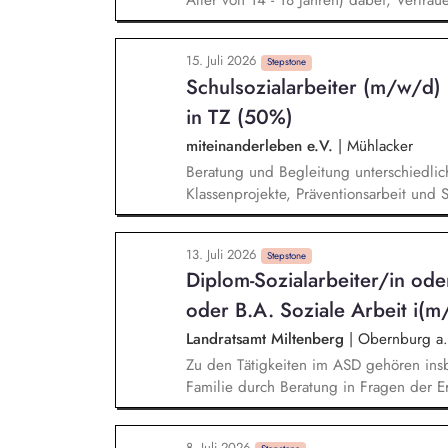
Alter von 14 - 18 Jahren) dabei, Vertra
Selbstständigkeit einzuüben. Zudem gib
indem du hilfst den Alltag zu gestalte
15. Juli 2026
ggf. therapeutische Angebote um und br
Stepstone
Schulsozialarbeiter (m/w/d)
Qualifikationen ein. Außerdem eröffne
tragfähige Beziehung und annehmende G
in TZ (50%)
Alltagsleben und in der Gruppengemein
miteinanderleben e.V.
|
Mühlacker
Lebenserfahrungen zu machen.
Beratung und Begleitung unterschiedlichs
Klassenprojekte, Präventionsarbeit und 
Zusammenarbeit mit Schulleitung, Lehrkr
Förderung und Vernetzung von Schule u
13. Juli 2026
Schule für das Gemeinwesen Stärkung de
Stepstone
Diplom-Sozialarbeiter/in od
Orientierungshilfen bei verschiedenen 
Beruf, Wohnen, Familie etc.) Förderun
oder B.A. Soziale Arbeit i(m
von Schülern und Schülerinnen durch g
Landratsamt Miltenberg
|
Obernburg a.
Zu den Tätigkeiten im ASD gehören ins
Familie durch Beratung in Fragen der 
Beratung, Vermittlung und fachliche Be
Hilfeplanung, Entscheidungen zur Ver
8. Juli 2026