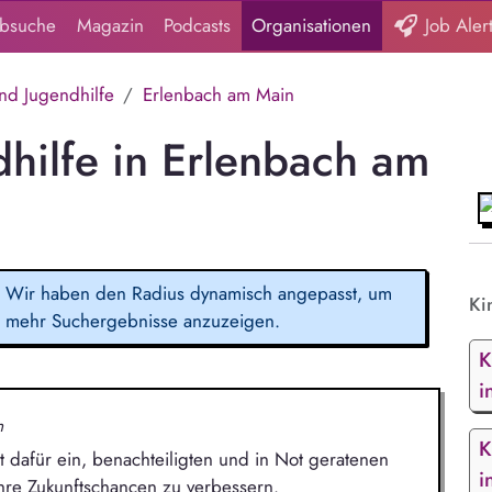
obsuche
Magazin
Podcasts
Organisationen
Job Aler
nd Jugendhilfe
Erlenbach am Main
dhilfe in Erlenbach am
Wir haben den Radius dynamisch angepasst, um
Ki
mehr Suchergebnisse anzuzeigen.
K
i
n
K
t dafür ein, benachteiligten und in Not geratenen
i
hre Zukunftschancen zu verbessern.