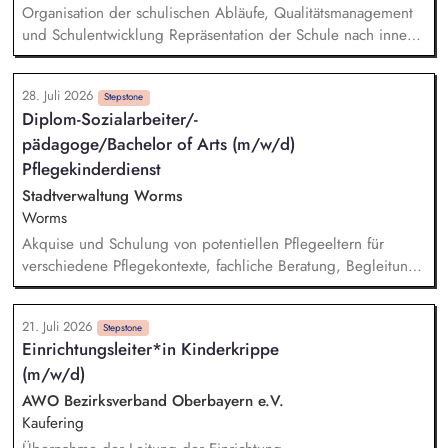
Koordination, Verwaltung, zweckgerechte Zuordnung sowie
Organisation der schulischen Abläufe, Qualitätsmanagement
Nachweisführung von Spendengeldern - Buchhalterische
und Schulentwicklung Repräsentation der Schule nach innen
Unterstützung u.a. bei Führung und Kontrolle von
und außen Teilnahme an (dienstlichen) Veranstaltungen (z.B.
Gruppengeldkonten
Konferenzen, Tag der offenen Tür, Empfänge) Gerne
28. Juli 2026
Durchführung von Unterricht, der Stundenumfang kann
Stepstone
Diplom-Sozialarbeiter/-
individuell abgesprochen werden
pädagoge/Bachelor of Arts (m/w/d)
Pflegekinderdienst
Stadtverwaltung Worms
Worms
Akquise und Schulung von potentiellen Pflegeeltern für
verschiedene Pflegekontexte, fachliche Beratung, Begleitung
und Unterstützung von Herkunfts- und Pflegefamilien,
Vermittlung und Begleitung von Kindern in geeignete
21. Juli 2026
Pflegefamilien unter Einbezug des individuellen Hilfebedarfs,
Stepstone
Einrichtungsleiter*in Kinderkrippe
Sicherstellung des Kindeswohls in Pflegefamilien gem. § 8a
(m/w/d)
SGB VIII, Einleitung und Durchführung von
Schutzmaßnahmen von Kindern und Jugendlichen,
AWO Bezirksverband Oberbayern e.V.
Durchführung von Inobhutnahmen zur Abwendung einer
Kaufering
Kindeswohlgefährdung.