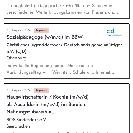
Weiterbildungsangeboten online wie offline.
Du begleitest pädagogische Fachkräfte und Schulen in
verschiedenen Weiterbildungsformaten von Präsenz und
Online-Workshops bis hin zu pädogischen Tagen und erstellst
Online-Selbstlernkurse für unsere Plattform schlau-lernen.org.
4. August 2026
Die inhaltlichen Schwerpunkte liegen dabei auf den
Stepstone
Sozialpädagoge (w/m/d) im BBW
Bereichen Lesen lernen, Mehrsprachigkeitsbewusstsein und
Alphabetisierung in der Grundschule.
Christliches Jugenddorfwerk Deutschlands gemeinnütziger
e.V. (CJD)
Offenburg
Individuelle Begleitung junger Menschen im
Ausbildungsalltag – in Werkstatt, Schule und Internat
Gruppenangebote gestalten, die soziale Kompetenzen und
Gemeinschaft fördern Durchführung von sozialpädagogischer
4. August 2026
Gruppenarbeit Vermittlung von lebenspraktischen
Stepstone
Hauswirtschafterin / Köchin (m/w/d)
Kompetenzen Mitwirkung an der Rehaplanung im
als Ausbilderin (m/w/d) im Bereich
interdisziplinären Team Lebenspraktische Unterstützung in
Alltagsfragen – mit dem Ziel, Selbstständigkeit zu stärken
Nahrungszubereitun...
Krisenintervention und Unterstützung in schwierigen
SOS-Kinderdorf e.V.
Lebenslagen Begleitung zu Terminen (z. B. Ämter, Arzt,
Saarbrücken
Beratung)