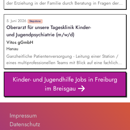
von Schülern und Schülerinnen durch gezielte Projekte und
der Erziehung in der Familie durch Beratung in Fragen der
Angebote
Erziehung und Entwicklung junger Menschen, Beratung,
Vermittlung und fachliche Begleitung von Hilfen zur
5. Juni 2026
Erziehung, Steuerung und Hilfeplanung, Entscheidungen zur
Stepstone
Oberarzt für unsere Tagesklinik Kinder-
Vermeidung von Kindeswohlgefährdungen, auch im Rahmen
und Jugendpsychiatrie (m/w/d)
von Hilfen zur Erziehung und ggf. in Zusammenarbeit mit
dem Familiengericht, Einleitung von Maßnahmen zur
Vitos gGmbH
Gefahrenabwehr (u. a. Inobhutnahmen), Mitwirkung in
Hanau
Verfahren vor dem Familiengericht, Netzwerkarbeit
Ganzheitliche Patientenversorgung - Leitung einer Station /
eines multiprofessionellen Teams mit Blick auf eine fachlich
fundierte und menschlich zugewandte Versorgung.
Supervision und fachliche Anleitung - Begleitung ärztlicher
Kinder- und Jugendhilfe Jobs in Freiburg
und psychologischer Mitarbeitender sowie Förderung einer
im Breisgau
reflektierten, wertschätzenden und patientenorientierten
Haltung. Weiterentwicklung des Versorgungsangebots -
Aktive Gestaltung passgenauer Angebote für Kinder,
Jugendliche und Familien sowie Mitwirkung an der
konzeptionellen Weiterentwicklung der Klinik.
Impressum
Datenschutz