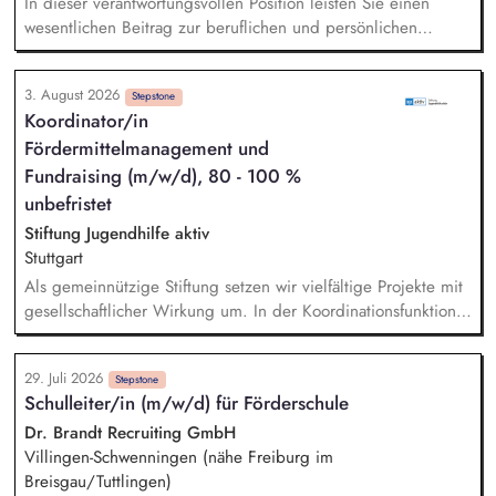
In dieser verantwortungsvollen Position leisten Sie einen
wesentlichen Beitrag zur beruflichen und persönlichen
Entwicklung junger Menschen mit besonderem Förderbedarf.
Sie kombinieren Ihre kulinarischen Fähigkeiten mit
3. August 2026
pädagogischem Gespür und tragen dazu bei, Perspektiven
Stepstone
Koordinator/in
zu schaffen, Selbstvertrauen zu stärken und Fähigkeiten zu
Fördermittelmanagement und
entfalten. Sie vermitteln mit Begeisterung praktische und
theoretische Inhalte rund um die Nahrungszubereitung – von
Fundraising (m/w/d), 80 - 100 %
Hygiene bis Menüplanung, von Schneidetechniken bis zur
unbefristet
sensorischen Schulung. Sie fördern gezielt individuelle
Stiftung Jugendhilfe aktiv
Fähigkeiten und stärken Selbstvertrauen, Ausdauer und
Stuttgart
Freude am Tun.
Als gemeinnützige Stiftung setzen wir vielfältige Projekte mit
gesellschaftlicher Wirkung um. In der Koordinationsfunktion
stellst du die Beschaffung von Drittmitteln sicher, sorgst für
die zweckgerechte Verwendung und ermöglichst, dass
29. Juli 2026
Spenden und Fördermittel wirkungsvoll eingesetzt werden. -
Stepstone
Schulleiter/in (m/w/d) für Förderschule
Marktsondierung bestehender und geeigneter neuer
Fördermittel - Begleitung unserer Pädagogik bei
Dr. Brandt Recruiting GmbH
Förderanträgen - Sicherstellen von Mittelbeantragung,
Villingen-Schwenningen (nähe Freiburg im
Mittelabruf und -verwendung inkl. Dokumentation -
Breisgau/Tuttlingen)