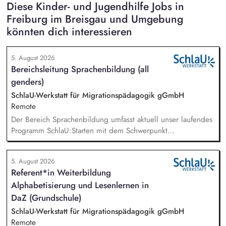
Diese Kinder- und Jugendhilfe Jobs in
Freiburg im Breisgau und Umgebung
könnten dich interessieren
5. August 2026
Bereichsleitung Sprachenbildung (all
genders)
SchlaU-Werkstatt für Migrationspädagogik gGmbH
Remote
Der Bereich Sprachenbildung umfasst aktuell unser laufendes
Programm SchlaU:Starten mit dem Schwerpunkt
"Alphabetisierung in DaZ für die Grundschule" sowie
zukünftig weitere auf Unterrichtsmaterial bezogene Projekte
5. August 2026
mit den Schwerpunkten sprachensensibles und
Referent*in Weiterbildung
rassismuskritisches Deutschlernen von der Grundschule bis in
Alphabetisierung und Lesenlernen in
die Berufliche Bildung. Der Bereich Sprachenbildung
entwickelt in seinen Projekten dazu zielgruppengerechte und
DaZ (Grundschule)
innovative Unterrichtsmaterialien und begleitet pädagogische
SchlaU-Werkstatt für Migrationspädagogik gGmbH
Fachkräfte mit daran angeschlossenen
Remote