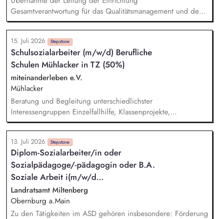
Übernahme der Leitung der Einrichtung
Gesamtverantwortung für das Qualitätsmanagement und den
wirtschaftlichen Erfolg der Einrichtung Leitung von
Teamsitzungen sowie Teilnahme und (Mit-)Gestaltung von
15. Juli 2026
Elternabenden Erarbeitung von Konzepten gemeinsam mit
Stepstone
Schulsozialarbeiter (m/w/d) Berufliche
Ihrem Team Weiterentwicklung der Einrichtung im Rahmen
Schulen Mühlacker in TZ (50%)
unseres pädagogischen Schwerpunkts Orientierung am
Leitbild und den Grundsätzen der AWO
miteinanderleben e.V.
Mühlacker
Beratung und Begleitung unterschiedlichster
Interessengruppen Einzelfallhilfe, Klassenprojekte,
Präventionsarbeit und Sozialtrainings für Gruppen
Vertrauensvolle Zusammenarbeit mit Schulleitung,
13. Juli 2026
Lehrkräften, Eltern und externen Kooperationspartnern
Stepstone
Diplom-Sozialarbeiter/in oder
Förderung und Vernetzung von Schule und Sozialraum
Sozialpädagoge/-pädagogin oder B.A.
Schulsozialarbeit und Öffnung der Schule für das
Gemeinwesen Stärkung der Persönlichkeit der Schüler*innen
Soziale Arbeit i(m/w/d...
Orientierungshilfen bei verschiedenen Lebensfragen (z.B.
Landratsamt Miltenberg
Jugendhilfe, Übergang Schule-Beruf, Wohnen, Familie etc.)
Obernburg a.Main
Förderung der sozialen Kompetenz und Eigenverantwortung
Zu den Tätigkeiten im ASD gehören insbesondere: Förderung