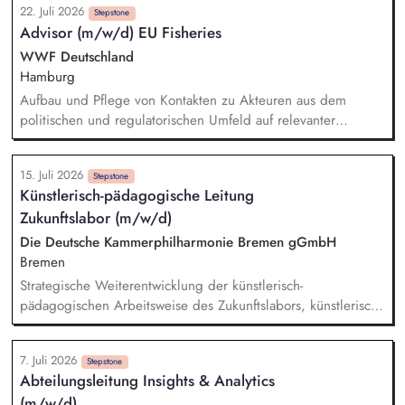
22. Juli 2026
Schulungen und Sensibilisierungsformaten. Mitwirkung an der
Stepstone
Advisor (m/w/d) EU Fisheries
Weiterentwicklung von Leitlinien, Verhaltenskodizes und dem
Meldesystem. Förderung einer offenen Feedback- und
WWF Deutschland
Beschwerdekultur innerhalb der Organisation.
Hamburg
Aufbau und Pflege von Kontakten zu Akteuren aus dem
politischen und regulatorischen Umfeld auf relevanter
Landes-, Bundes- und EU-Ebene, BALTFISH/HELCOM-Umfeld,
Wissenschaft, Fischereisektor, anderen Umweltverbänden,
15. Juli 2026
sowie Handel und Industrie. Kritische und kompetente
Stepstone
Künstlerisch-pädagogische Leitung
Begleitung von Plänen und Prozessen zur Neuausrichtung
Zukunftslabor (m/w/d)
der deutschen Fischerei in Nord- und Ostsee, sowie zur
europäischen Politikebene. Mitwirkung an der Erstellung und
Die Deutsche Kammerphilharmonie Bremen gGmbH
öffentliche Vertretung von relevanten Positions- und
Bremen
Hintergrundpapieren, politischen Strategiepapieren,
Strategische Weiterentwicklung der künstlerisch-
Stellungnahmen.
pädagogischen Arbeitsweise des Zukunftslabors, künstlerisch-
pädagogische Entwicklung, Planung und Leitung der
Formate, insbesondere des Club 443 Hz und der Stadtteil-
7. Juli 2026
Oper, Weiterentwicklung und Pflege des Netzwerkes mit
Stepstone
Abteilungsleitung Insights & Analytics
Schulen, Institutionen und Partnern, Repräsentation des
(m/w/d)
›Zukunftslabor‹ auf Fachveranstaltungen und Symposien.