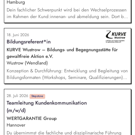
organisieren und moderieren Sie Netzwerkveranstaltungen,
Hamburg
die Akteure der Region zusammenbringen und ihre
Dein fachlicher Schwerpunkt wird bei den Wechselprozessen
Zusammenarbeit fördern. identifizieren und akquirieren Sie
im Rahmen der Kund:innenan- und abmeldung sein. Dort bist
mögliche weitere Finanz- und Fördermittel für Projekte im
du für die eigenverantwortliche Bearbeitung aller anfallenden
Kontext des Schulischen und Betrieblichen
Aufgaben zuständig. Im Austausch mit Marktpartnern, den
Mobilitätsmanagements.
18. Juni 2026
Kund:innen und angrenzenden Fachbereichen klärst du
Bildungsreferent*in
offene Fragen und findest gemeinsam Lösungen. Du bist der
Second-Level-Support für den Kundenservice und
KURVE Wustrow – Bildungs- und Begegnungsstätte für
Geschäftskundenvertrieb.
gewaltfreie Aktion e.V.
Wustrow (Wendland)
Konzeption & Durchführung: Entwicklung und Begleitung von
Bildungsformaten (Workshops, Seminare, Qualifizierungen) –
von der Idee bis zur Auswertung. Netzwerk & Kooperation:
Zusammenarbeit mit Trainer*innen, Partnern im In- und
28. Juli 2026
Ausland, Mitarbeit in Fachgremien und Akquise von
Stepstone
Teamleitung Kundenkommunikation
Fördermitteln. Qualitätsmanagement: Sicherstellung hoher
(m/w/d)
Standards in unserer Bildungsarbeit – inkl. Reflexion über
Machtverhältnisse und Diskriminierung in der eigenen
WERTGARANTIE Group
Organisation. Öffentlichkeitsarbeit: Weiterentwicklung der
Hannover
Außenkommunikation und Ansprache neuer Zielgruppen.
Du übernimmst die fachliche und disziplinarische Führung