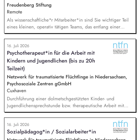
Gestaltung des Transformationswegs zur nachhaltigen
Freudenberg Stiftung
Finanzwirtschaft
Remote
Als wissenschaftliche*r Mitarbeiter*in sind Sie wichtiger Teil
eines kleinen, operativ tätigen Teams, das entlang einer
klaren Programmatik langfristig soziale Innovation
implementiert. Sie unterstützen die Geschäftsführung bei der
16. Juli 2026
Umsetzung der Stiftungsprogrammatik und entwickeln dabei
Psychotherapeut*in für die Arbeit mit
die Internationalisierungsstrategie der Stiftung weiter. Sie
Kindern und Jugendlichen (bis zu 20h
übersetzen wissenschaftliche Erkenntnisse in
alltagsangebundene Handlungsansätze entlang unserer
Teilzeit)
Stiftungsprogrammatik.
Netzwerk für traumatisierte Flüchtlinge in Niedersachsen,
Psychosoziale Zentren gGmbH
Cuxhaven
Durchführung einer dolmetschgestützten Kinder- und
Jugendlichensprechstunde bzw. therapeutische Arbeit mit
geflüchteten Kindern und Jugendlichen /
(trauma-)pädagogische Fachberatung, Dokumentation und
16. Juli 2026
Austausch mit dem Team, Stellungnahmen, Mitarbeit in
Sozialpädagog*in / Sozialarbeiter*in
externen Netzwerken und Arbeitsgruppen.