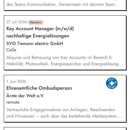
des Teams Kommunikation. Gemeinsam mit deinem Team
definierst du Ziele, behältst relevante KPIs im Blick und stellst
deren Erreichung sicher. Du führst regelmäßige
27. Juli 2026
Teammeetings sowie Feedback- und Mitarbeitergespräche
Stepstone
Key Account Manager (m/w/d)
und förderst die individuelle Weiterentwicklung deiner
nachhaltige Energielösungen
Mitarbeitenden. Du analysierst und optimierst die
Arbeitsabläufe im Kundenservice und entwickelst Prozesse
SVO Tiemann electric GmbH
kontinuierlich weiter. In herausfordernden Situationen führst
Celle
du professionell Eskalations- und Deeskalationsgespräche und
Akquise und Betreuung von Key Accounts im Bereich E-
findest nachhaltige Lösungen.
Mobilität, Photovoltaik, Energiespeicher und Energielösungen
Aufbau langfristiger Kundenbeziehungen sowie aktive
Neukundengewinnung Identifikation neuer Marktpotenziale
1. Juni 2026
inkl. Markt- und Wettbewerbsanalyse zur Weiterentwicklung
Ehrenamtliche Ombudsperson
des Produkt- und Leistungsportfolios Beratung von Kunden zu
technischen und wirtschaftlichen Lösungen im E-Mobilität,
Ärzte der Welt e.V.
PV/Speicher-Bereich Erstellung von Angeboten und
remote
Kalkulationen sowie Durchführen von Vertragsverhandlungen
Vertrauliche Entgegennahme von Anliegen, Beschwerden
Koordination von Projekten in Zusammenarbeit mit Technik,
und Hinweisen – auch über das bestehende Meldesystem.
Planung und Montage
Vermittlung bei Konflikten und Unterstützung bei
Klärungsprozessen. Konzeption und Durchführung von