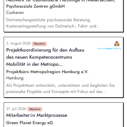
Netzwerk für traumatisierte Flüchtlinge in Niedersachsen,
Psychosoziale Zentren gGmbH
Cuxhaven
Dolmetschergestützte psychosoziale Beratung,
Kostenantragsstellung von Dolmetsch-, Fahrt- und
Therapiekosten, Mitarbeit in externen Netzwerken und
Arbeitsgruppen, Vermittlung in die psychiatrische /
3. August 2026
psychotherapeutische Regelversorgung.
Stepstone
Projektkoordinierung für den Aufbau
des neuen Kompetenzcentrums
Mobilität in der Metropo...
Projektbüro Metropolregion Hamburg e.V.
Hamburg
Als Projektteam entwickeln, unterstützen und begleiten Sie
praxisnahe Projekte und Konzepte mit Fokus auf das
Betriebliche und Schulische Mobilitätsmanagement.
konzipieren und erstellen Sie Informationsmaterialien für
31. Juli 2026
Unternehmen und Schulen zur Förderung einer nachhaltigen
Stepstone
Mitarbeiter:in Marktprozesse
Mobilität und beraten Einrichtungen bei der Einführung und
Umsetzung von Maßnahmen des Mobilitätsmanagements.
Green Planet Energy eG