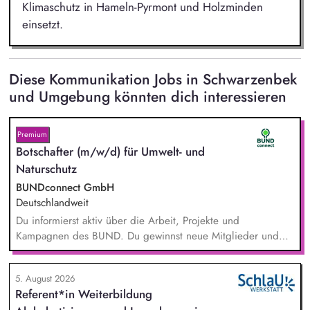
Klimaschutz in Hameln-Pyrmont und Holzminden
einsetzt.
Diese Kommunikation Jobs in Schwarzenbek
und Umgebung könnten dich interessieren
Premium
Botschafter (m/w/d) für Umwelt- und
Naturschutz
BUNDconnect GmbH
Deutschlandweit
Du informierst aktiv über die Arbeit, Projekte und
Kampagnen des BUND. Du gewinnst neue Mitglieder und
stärkst damit langfristig den Umwelt- und Naturschutz. Du
beantwortest Fragen zu Umwelt-, Arten- und Klimaschutz nach
5. August 2026
bestem Wissen und Gewissen. Du unterstützt Kampagnen
Referent*in Weiterbildung
und Aktionen, beispielsweise durch das Sammeln von