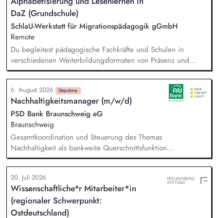
Alphabetisierung und Lesenlernen in
Unterschriften für Petitionen.
DaZ (Grundschule)
SchlaU-Werkstatt für Migrationspädagogik gGmbH
Remote
Du begleitest pädagogische Fachkräfte und Schulen in
verschiedenen Weiterbildungsformaten von Präsenz und
Online-Workshops bis hin zu pädogischen Tagen und erstellst
Online-Selbstlernkurse für unsere Plattform schlau-lernen.org.
6. August 2026
Die inhaltlichen Schwerpunkte liegen dabei auf den
Stepstone
Nachhaltigkeitsmanager (m/w/d)
Bereichen Lesen lernen, Mehrsprachigkeitsbewusstsein und
Alphabetisierung in der Grundschule.
PSD Bank Braunschweig eG
Braunschweig
Gesamtkoordination und Steuerung des Themas
Nachhaltigkeit als bankweite Querschnittsfunktion
Impulsgeber und Ansprechpartner für Vorstand,
Führungskräfte und Fachbereiche Beratung und Unterstützung
20. Juli 2026
bei strategischen Fragestellungen und geschäftspolitischen
Wissenschaftliche*r Mitarbeiter*in
Entscheidungen Koordination und Leitung der
(regionaler Schwerpunkt:
Nachhaltigkeitsprojekte inkl. Planung, Umsetzung und
Monitoring Initiierung von Veränderungsprozessen und aktive
Ostdeutschland)